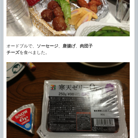
オードブルで、
ソーセージ
、
唐揚げ
、
肉団子
チーズ
を食べました。