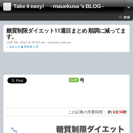
Take it easy! - mauekusa 's BLOG -
検索
糖質制限ダイエット11週目まとめ 順調に減ってま
す。
12月 9th, 2012 @ 09:03 am › manabu uekusa
↓ コメントまでスキップ
この記事の所要時間：
約
6
分
34
秒