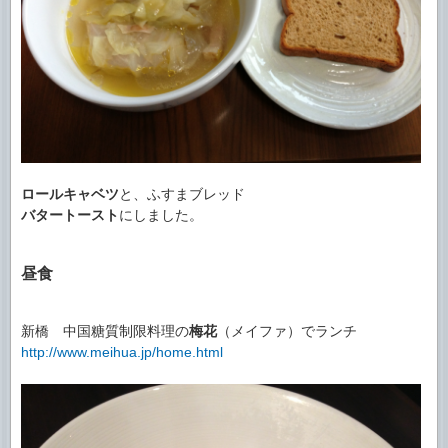
ロールキャベツ
と、ふすまブレッド
バタートースト
にしました。
昼食
新橋 中国糖質制限料理の
梅花
（メイファ）でランチ
http://www.meihua.jp/home.html