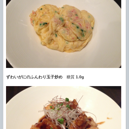
ずわいがにのふんわり玉子炒め
糖質
1.0g