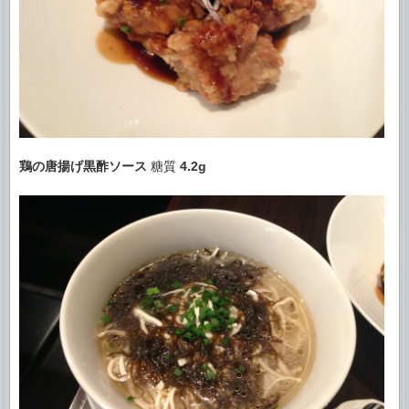
鶏の唐揚げ黒酢ソース
糖質
4.2g