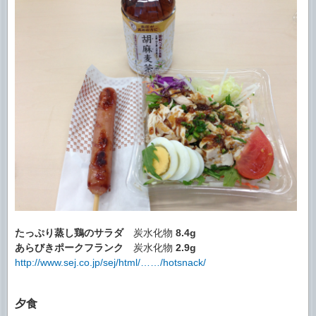
たっぷり蒸し鶏のサラダ
炭水化物
8.4g
あらびきポークフランク
炭水化物
2.9g
http://www.sej.co.jp/sej/html/……/hotsnack/
夕食