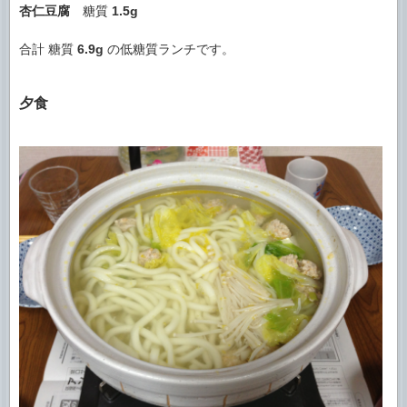
杏仁豆腐
糖質
1.5g
合計 糖質
6.9g
の低糖質ランチです。
夕食