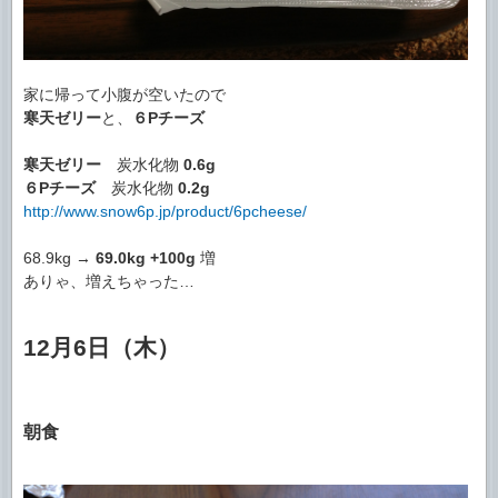
家に帰って小腹が空いたので
寒天ゼリー
と、
６Pチーズ
寒天ゼリー
炭水化物
0.6g
６Pチーズ
炭水化物
0.2g
http://www.snow6p.jp/product/6pcheese/
68.9kg →
69.0kg
+100g
増
ありゃ、増えちゃった…
12月6日（木）
朝食