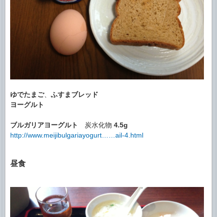
ゆでたまご
、
ふすまブレッド
ヨーグルト
ブルガリアヨーグルト
炭水化物
4.5g
http://www.meijibulgariayogurt……ail-4.html
昼食