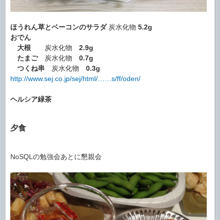
ほうれん草とベーコンのサラダ
炭水化物
5.2g
おでん
大根
炭水化物
2.9g
たまご
炭水化物
0.7g
つくね串
炭水化物
0.3g
http://www.sej.co.jp/sej/html/……s/ff/oden/
ヘルシア緑茶
夕食
NoSQLの勉強会あとに懇親会