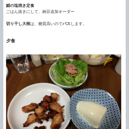
鯖の塩焼き定食
ごはん抜きにして、納豆追加オーダー
切り干し大根
は、糖質高いので
パス
します。
夕食