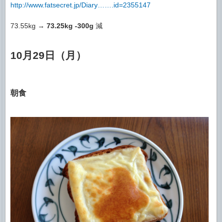
http://www.fatsecret.jp/Diary…….id=2355147
73.55kg →
73.25kg
-300g
減
10月29日（月）
朝食