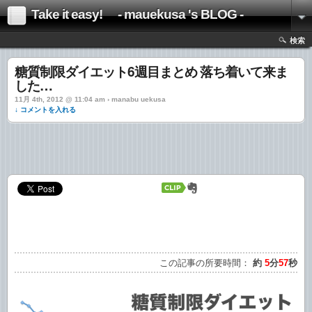
Take it easy! - mauekusa 's BLOG -
検索
糖質制限ダイエット6週目まとめ 落ち着いて来ま
した…
11月 4th, 2012 @ 11:04 am › manabu uekusa
↓ コメントを入れる
この記事の所要時間：
約
5
分
57
秒