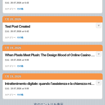
投稿:
20.07.2026 at 6:43
カテゴリー:
その他
7月 20, 2026
Test Post Created
投稿:
20.07.2026 at 6:42
カテゴリー:
その他
7月 19, 2026
When Pixels Meet Plush: The Design Mood of Online Casino Spaces
投稿:
19.07.2026 at 9:00
カテゴリー:
その他
7月 19, 2026
Intrattenimento digitale: quando l’assistenza e la chiarezza migliorano l’esperienza nei casinò online
投稿:
19.07.2026 at 9:00
カテゴリー:
その他
次のエントリを表示...