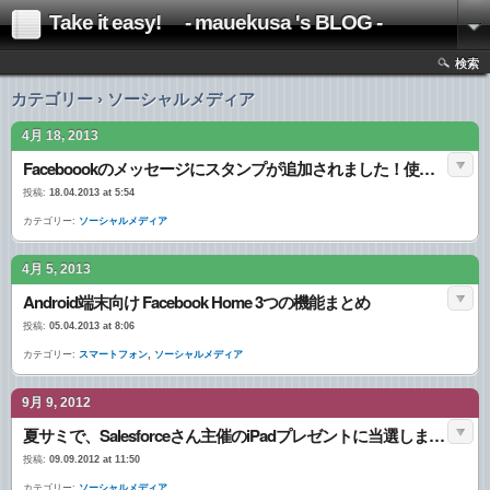
Take it easy! - mauekusa 's BLOG -
検索
カテゴリー › ソーシャルメディア
4月 18, 2013
Faceboookのメッセージにスタンプが追加されました！使い方まとめ
投稿:
18.04.2013 at 5:54
カテゴリー:
ソーシャルメディア
4月 5, 2013
Android端末向け Facebook Home 3つの機能まとめ
投稿:
05.04.2013 at 8:06
カテゴリー:
スマートフォン
,
ソーシャルメディア
9月 9, 2012
夏サミで、Salesforceさん主催のiPadプレゼントに当選しました！！
投稿:
09.09.2012 at 11:50
カテゴリー:
ソーシャルメディア