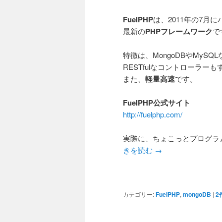
FuelPHP
は、2011年の7月
最新の
PHPフレームワーク
で
特徴は、MongoDBやMyS
RESTfulなコントローラー
また、
軽量高速
です。
FuelPHP公式サイト
http://fuelphp.com/
実際に、ちょこっとプログラ
きを読む
→
カテゴリー:
FuelPHP
,
mongoDB
|
2