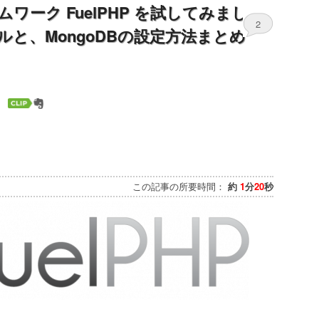
ワーク FuelPHP を試してみまし
2
と、MongoDBの設定方法まとめ
この記事の所要時間：
約
1
分
20
秒