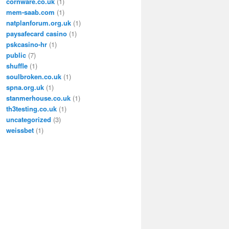
cornware.co.uk
(1)
mem-saab.com
(1)
natplanforum.org.uk
(1)
paysafecard casino
(1)
pskcasino-hr
(1)
public
(7)
shuffle
(1)
soulbroken.co.uk
(1)
spna.org.uk
(1)
stanmerhouse.co.uk
(1)
th3testing.co.uk
(1)
uncategorized
(3)
weissbet
(1)