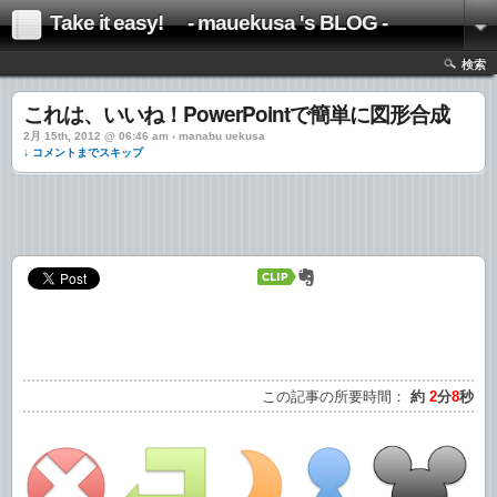
Take it easy! - mauekusa 's BLOG -
検索
これは、いいね！PowerPointで簡単に図形合成
2月 15th, 2012 @ 06:46 am › manabu uekusa
↓ コメントまでスキップ
この記事の所要時間：
約
2
分
8
秒