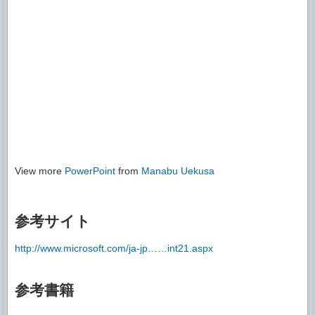
View more
PowerPoint
from
Manabu Uekusa
参考サイト
http://www.microsoft.com/ja-jp……int21.aspx
参考書籍