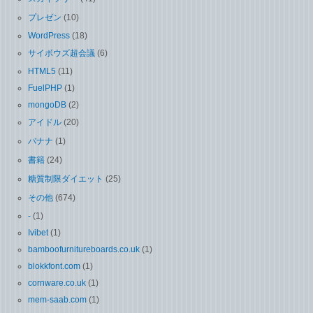
プレゼン
(10)
WordPress
(18)
サイボウズ超会議
(6)
HTML5
(11)
FuelPHP
(1)
mongoDB
(2)
アイドル
(20)
バナナ
(1)
書籍
(24)
糖質制限ダイエット
(25)
その他
(674)
-
(1)
Ivibet
(1)
bamboofurnitureboards.co.uk
(1)
blokkfont.com
(1)
cornware.co.uk
(1)
mem-saab.com
(1)