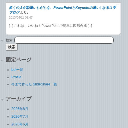
多くの人が勘違いしがちな、PowerPointとKeynoteの違い | なるスラ
ブログ
より:
2013/04/11 09:47
[...] これは、いいね！PowerPointで簡単に図形合成 [...]
検索:
固定ページ
bot一覧
Profile
今まで作った SlideShare一覧
アーカイブ
2026年8月
2026年7月
2026年6月