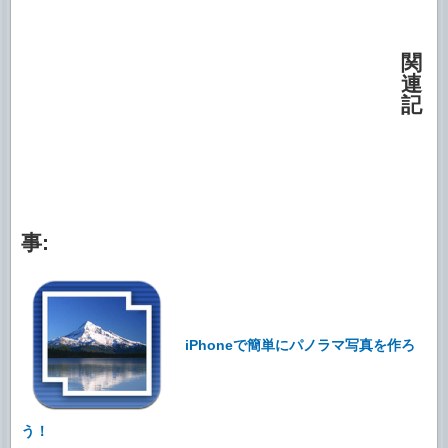
関
連
記
事:
iPhoneで簡単にパノラマ写真を作ろ
う！