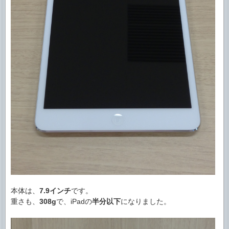
本体は、
7.9インチ
です。
重さも、
308g
で、iPadの
半分以下
になりました。