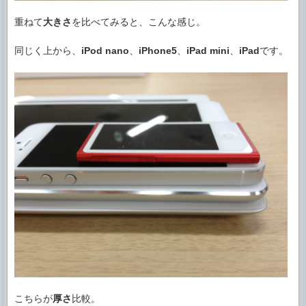
重ねて
大きさ
を比べてみると、こんな感じ。
同じく上から、
iPod nano
、
iPhone5
、
iPad mini
、
iPad
です。
こちらが
厚さ
比較。