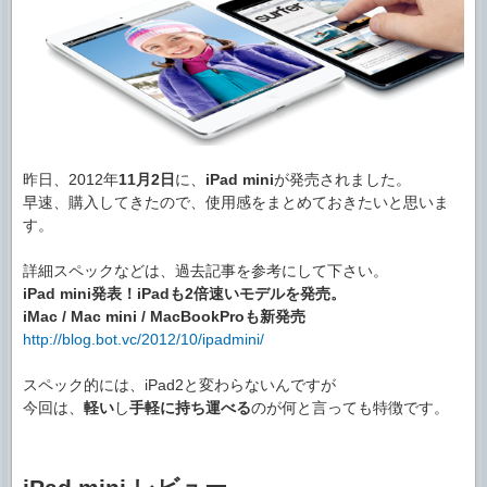
昨日、2012年
11月2日
に、
iPad mini
が発売されました。
早速、購入してきたので、使用感をまとめておきたいと思いま
す。
詳細スペックなどは、過去記事を参考にして下さい。
iPad mini発表！iPadも2倍速いモデルを発売。
iMac / Mac mini / MacBookProも新発売
http://blog.bot.vc/2012/10/ipadmini/
スペック的には、iPad2と変わらないんですが
今回は、
軽い
し
手軽に持ち運べる
のが何と言っても特徴です。