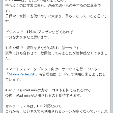
iPad mini
は、とにかく
軽くなった
ので
持ち歩くのに非常に便利。Webで調べものをするのに最高で
す。
子供や、女性にも使いやすい大きさ、重さになっていると思いま
す。
ビジネスで、
1対1
の
プレゼン
などであれば
十分な大きさだと思います。
対面や横で、資料を見ながら話すには十分です。
実際に打ち合わせで、数回使ってみましたが違和感なくできまし
た。
スマートフォン・タブレット向けにサービスを行っている
「
MobilePerfectSP
」も管理画面は、iPadで利用出来るようにし
ています。
iPadよりもiPad miniの方が、
コスト
も抑えられるので
今後、iPad miniが活用されるのも期待できます。
セルラーモデルは、
LTE
対応なので
これから、ビジネスでも利用されるシーンが多くなっていくと思