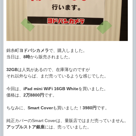
錦糸町
ヨドバシカメラ
で、購入しました。
当日は、
8時
から販売されました。
32GB
は人気があるので、在庫薄なのですが
それ以外ならば、まだ売っているような感じでした。
今回は、
iPad mini WiFi 16GB White
を買いました。
価格は、
2万8800円
です。
ちなみに、
Smart Cover
も買いました！
3980円
です。
純正カバーのSmart Coverは、量販店ではまだ売っていません。
アップルストア銀座
には、売っていました。