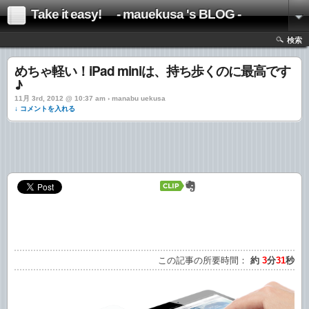
Take it easy! - mauekusa 's BLOG -
検索
めちゃ軽い！iPad miniは、持ち歩くのに最高です
♪
11月 3rd, 2012 @ 10:37 am › manabu uekusa
↓ コメントを入れる
この記事の所要時間：
約
3
分
31
秒