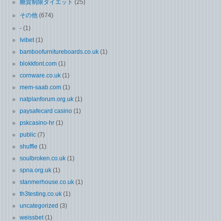
糖質制限ダイエット
(25)
その他
(674)
-
(1)
Ivibet
(1)
bamboofurnitureboards.co.uk
(1)
blokkfont.com
(1)
cornware.co.uk
(1)
mem-saab.com
(1)
natplanforum.org.uk
(1)
paysafecard casino
(1)
pskcasino-hr
(1)
public
(7)
shuffle
(1)
soulbroken.co.uk
(1)
spna.org.uk
(1)
stanmerhouse.co.uk
(1)
th3testing.co.uk
(1)
uncategorized
(3)
weissbet
(1)