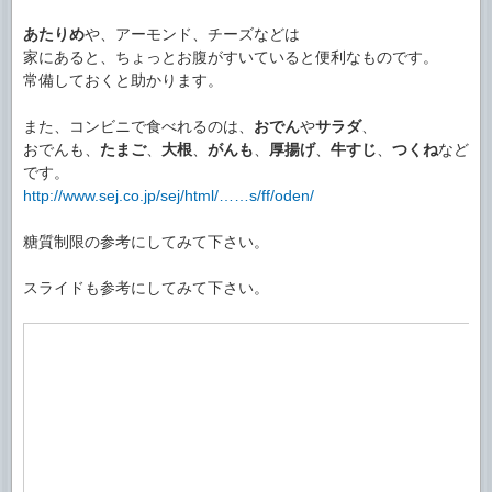
あたりめ
や、アーモンド、チーズなどは
家にあると、ちょっとお腹がすいていると便利なものです。
常備しておくと助かります。
また、コンビニで食べれるのは、
おでん
や
サラダ
、
おでんも、
たまご
、
大根
、
がんも
、
厚揚げ
、
牛すじ
、
つくね
など
です。
http://www.sej.co.jp/sej/html/……s/ff/oden/
糖質制限の参考にしてみて下さい。
スライドも参考にしてみて下さい。