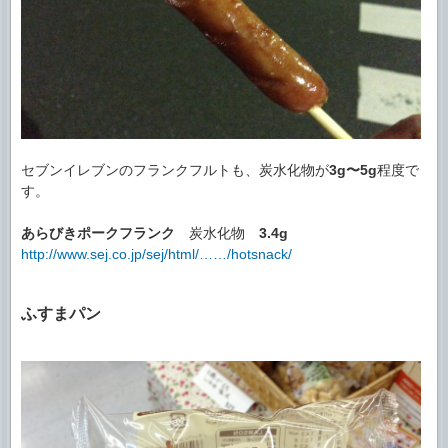
セブンイレブンのフランクフルトも、炭水化物が
3g〜5g
程度で
す。
あらびきポークフランク
炭水化物
3.4g
http://www.sej.co.jp/sej/html/……/hotsnack/
ふすまパン