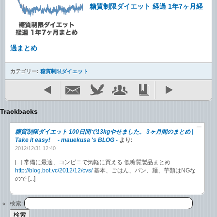
糖質制限ダイエット 経過 1年7ヶ月経
過まとめ
カテゴリー:
糖質制限ダイエット
Trackbacks
糖質制限ダイエット 100日間で13kgやせました。 3ヶ月間のまとめ |
Take it easy! - mauekusa 's BLOG -
より:
2012/12/31 12:40
[...] 常備に最適、コンビニで気軽に買える 低糖質製品まとめ
http://blog.bot.vc/2012/12/cvs/
基本、ごはん、パン、麺、芋類はNGな
ので [...]
検索: