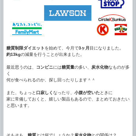
糖質制限ダイエット
を始めて、今月で
3ヶ月
目になりました。
約13kg
の減量を行うことが出来ました。
最近思うのは、
コンビニ
には
糖質量
の多い、
炭水化物
なものが多
く
何が食べられるのか、探し回ったりします＾＾
また、ちょっと
口寂しく
なったり、
小腹が空いた
ときに
家に常備しておくと、嬉しい製品もあるので、まとめておきたい
と思います。
そもそも、
糖質
とは何でしょうか？
炭水化物
との関係は？