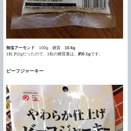
無塩アーモンド
100g 糖質
10.6g
1粒 約1gだったので、1粒の糖質量は、
約0.1g
です。
ビーフジャーキー