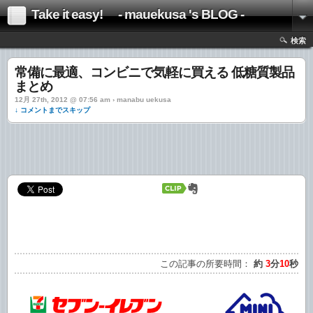
Take it easy! - mauekusa 's BLOG -
検索
常備に最適、コンビニで気軽に買える 低糖質製品
まとめ
12月 27th, 2012 @ 07:56 am › manabu uekusa
↓ コメントまでスキップ
この記事の所要時間：
約
3
分
10
秒