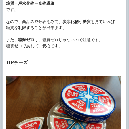
糖質
＝
炭水化物
ー
食物繊維
です。
なので、商品の成分表をみて、
炭水化物
か
糖質
を見ていれば
糖質を制限することが出来ます。
また、
糖類ゼロ
は、糖質ゼロじゃないので注意です。
糖質ゼロであれば、安心です。
６Pチーズ