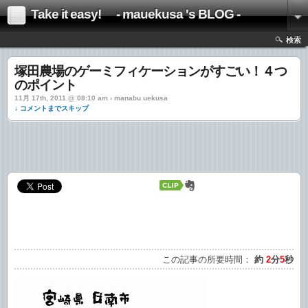
Take it easy! - mauekusa 's BLOG -
検索
塚田農場のゲーミフィケーションがすごい！４つ
のポイント
11月 17th, 2011 @ 08:10 am › manabu uekusa
↓ コメントまでスキップ
この記事の所要時間：
約
2
分
5
秒