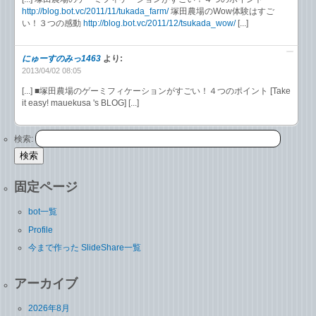
http://blog.bot.vc/2011/11/tukada_farm/
塚田農場のWow体験はすご
い！３つの感動
http://blog.bot.vc/2011/12/tsukada_wow/
[...]
にゅーすのみっ1463
より:
2013/04/02 08:05
[...] ■塚田農場のゲーミフィケーションがすごい！４つのポイント [Take
it easy! mauekusa 's BLOG] [...]
検索:
固定ページ
bot一覧
Profile
今まで作った SlideShare一覧
アーカイブ
2026年8月