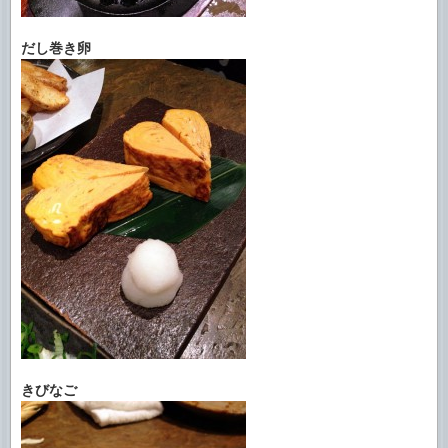
だし巻き卵
きびなご