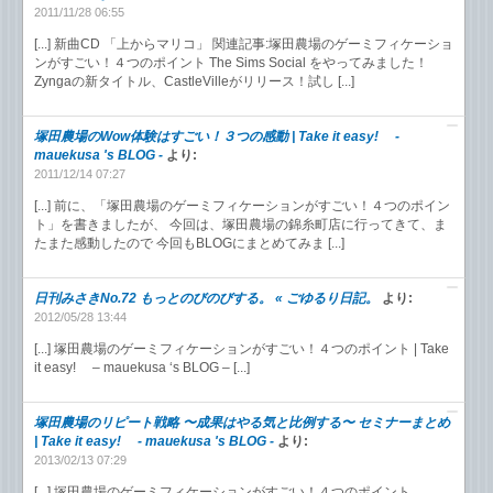
2011/11/28 06:55
[...] 新曲CD 「上からマリコ」 関連記事:塚田農場のゲーミフィケーショ
ンがすごい！４つのポイント The Sims Social をやってみました！
Zyngaの新タイトル、CastleVilleがリリース！試し [...]
塚田農場のWow体験はすごい！３つの感動 | Take it easy! -
mauekusa 's BLOG -
より:
2011/12/14 07:27
[...] 前に、「塚田農場のゲーミフィケーションがすごい！４つのポイン
ト」を書きましたが、 今回は、塚田農場の錦糸町店に行ってきて、ま
たまた感動したので 今回もBLOGにまとめてみま [...]
日刊みさきNo.72 もっとのびのびする。 « ごゆるり日記。
より:
2012/05/28 13:44
[...] 塚田農場のゲーミフィケーションがすごい！４つのポイント | Take
it easy! – mauekusa ‘s BLOG – [...]
塚田農場のリピート戦略 〜成果はやる気と比例する〜 セミナーまとめ
| Take it easy! - mauekusa 's BLOG -
より:
2013/02/13 07:29
[...] 塚田農場のゲーミフィケーションがすごい！４つのポイント