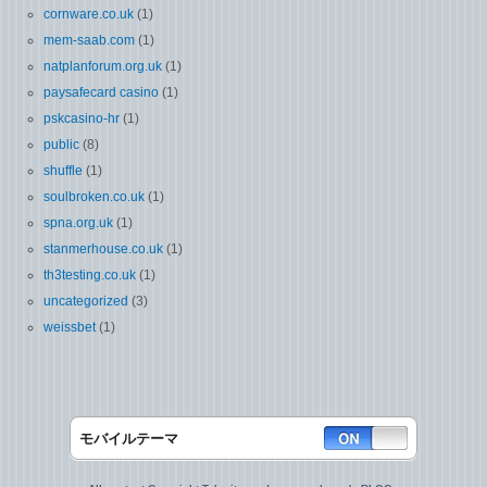
cornware.co.uk
(1)
mem-saab.com
(1)
natplanforum.org.uk
(1)
paysafecard casino
(1)
pskcasino-hr
(1)
public
(8)
shuffle
(1)
soulbroken.co.uk
(1)
spna.org.uk
(1)
stanmerhouse.co.uk
(1)
th3testing.co.uk
(1)
uncategorized
(3)
weissbet
(1)
モバイルテーマ