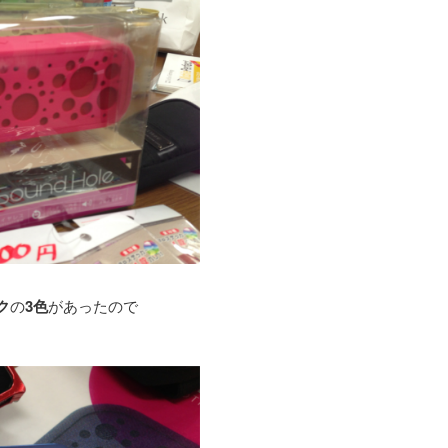
ク
の
3色
があったので