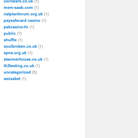
cornware.co.uk
(1)
mem-saab.com
(1)
natplanforum.org.uk
(1)
paysafecard casino
(1)
pskcasino-hr
(1)
public
(7)
shuffle
(1)
soulbroken.co.uk
(1)
spna.org.uk
(1)
stanmerhouse.co.uk
(1)
th3testing.co.uk
(1)
uncategorized
(3)
weissbet
(1)