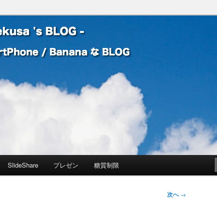
 Banana な BLOG
! – mauekusa 's BLOG -
SlideShare
プレゼン
糖質制限
次へ
→