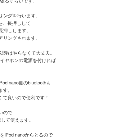
出っ張るぐらいです。
リング
を行います。
ンを、長押しして
長押しします。
アリングされます。
目以降はやらなくて大丈夫。
から、イヤホンの電源を付ければ
nano側のbluetoothも
ます。
なくて良いので便利です！
いので
続して使えます。
をiPod nanoからとるので