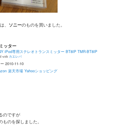
ーは、
ソニー
のものを買いました。
ンスミッター
NY iPod専用ステレオトランスミッター BT8IP TMR-BT8IP
ed with
カエレバ
 2010-11-10
zon
楽天市場
Yahooショッピング
るのですが
のものを探しました。