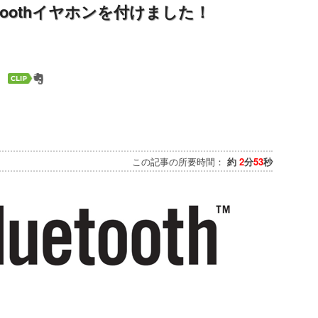
bluetoothイヤホンを付けました！
この記事の所要時間：
約
2
分
53
秒