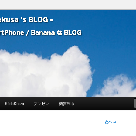
 Banana な BLOG
! – mauekusa 's BLOG -
SlideShare
プレゼン
糖質制限
次へ
→