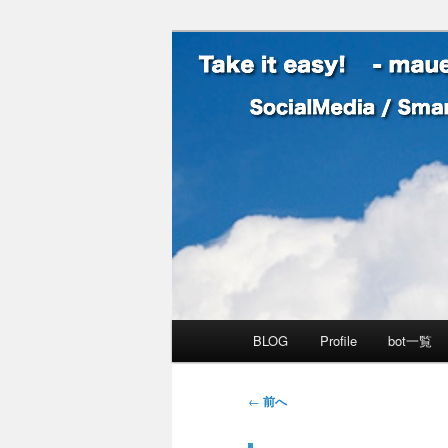
SocialMedia / SmartPhone /
Take it easy
メインメニュー
BLOG
Profile
bot一覧
メインコンテンツへ移動
サブコンテンツへ移動
投稿ナビゲーション
←
前へ