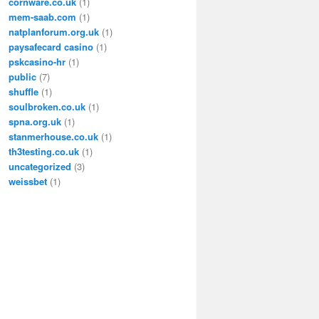
cornware.co.uk
(1)
mem-saab.com
(1)
natplanforum.org.uk
(1)
paysafecard casino
(1)
pskcasino-hr
(1)
public
(7)
shuffle
(1)
soulbroken.co.uk
(1)
spna.org.uk
(1)
stanmerhouse.co.uk
(1)
th3testing.co.uk
(1)
uncategorized
(3)
weissbet
(1)