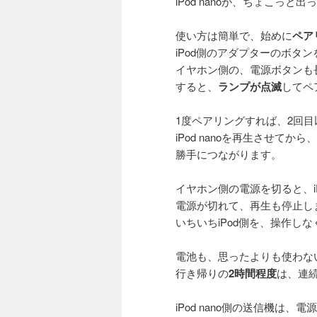
iPod nanoが、ちょこっと
使い方は簡単で、始めに
ペア
iPod側のアダプターのボタ
イヤホン側の、電源ボタンも
すると、
ランプが点滅
してペ
1度ペアリングすれば、2回
iPod nanoを再生させて
勝手につながります。
イヤホン側の電源を切ると、iPod 
電源が切れて、再生も停止し
いちいちiPod側を、操作し
電池も、思ったよりも使わな
行き帰りの
2時間程度
は、連
iPod nano側の送信機は、電源