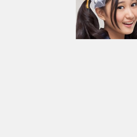
レナ・ノザワ（レナちゃん）
海外姉妹グループから、AKB
レナちゃんは、
2011年11月
に
第1期生最終オーディションに
最近では、AKB48から
高城亜