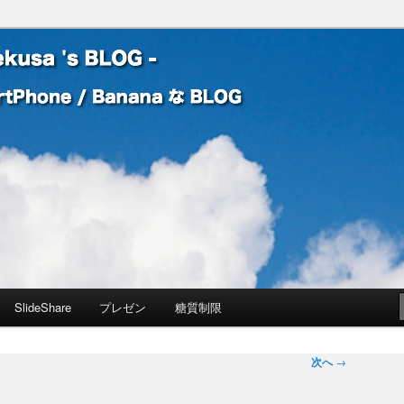
 Banana な BLOG
! – mauekusa 's BLOG -
SlideShare
プレゼン
糖質制限
次へ
→