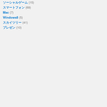
ソーシャルゲーム
(15)
スマートフォン
(69)
Mac
(7)
Windows8
(5)
スカイツリー
(41)
プレゼン
(10)
WordPress
(18)
サイボウズ超会議
(6)
HTML5
(11)
FuelPHP
(1)
mongoDB
(2)
アイドル
(20)
バナナ
(1)
書籍
(24)
糖質制限ダイエット
(25)
その他
(674)
-
(1)
Ivibet
(1)
bamboofurnitureboards.co.uk
(1)
blokkfont.com
(1)