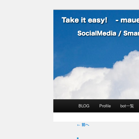
SocialMedia / SmartPhone /
Take it easy
メインメニュー
BLOG
Profile
bot一覧
メインコンテンツへ移動
サブコンテンツへ移動
投稿ナビゲーション
←
前へ