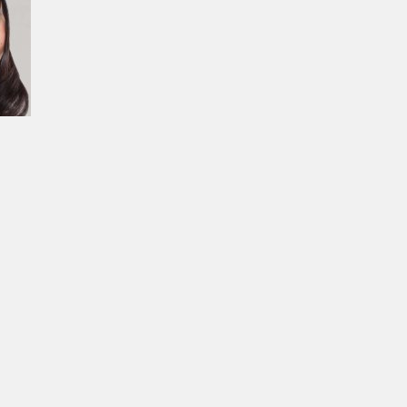
48の兼任は初めてです。
開催されたJKT48の
合格して、JKT48唯一の日本人メンバーでした。
樹
、
仲川遥香
が