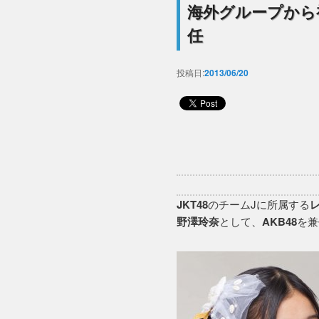
海外グループから初の
任
投稿日:
2013/06/20
JKT48
のチームJに所属する
野澤玲奈
として、
AKB48
を兼