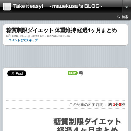
Take it easy! - mauekusa 's BLOG -
検索
糖質制限ダイエット 体重維持 経過4ヶ月まとめ
5月 18th, 2013 @ 10:55 am › manabu uekusa
↓ コメントまでスキップ
この記事の所要時間：
約
3
分
9
秒