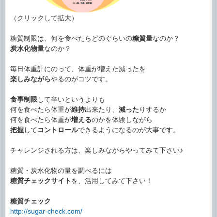
（クリックして拡大）
糖質制限は、何を食べたらどのぐらいの
糖質量
なのか？
炭水化物量
なのか？
毎日体重計にのって、体重が増えた減ったを
楽しみながら
やるのがコツです。
食事制限
して辛いというよりも
何を食べたら体重が
維持
出来たり、
減った
りするか
何を食べたら体重が
増える
のかを体験しながら
把握
して
コントロール
できるようになるのが大事です。
チャレンジされる方は、楽しみながらやってみて下さい♪
糖質・炭水化物の量を調べるには
糖質チェックサイト
を、活用してみて下さい！
糖質チェック
http://sugar-check.com/