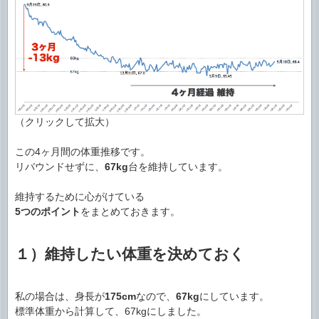
（クリックして拡大）
この4ヶ月間の体重推移です。
リバウンドせずに、
67kg
台を維持しています。
維持するために心がけている
5つのポイント
をまとめておきます。
１）維持したい体重を決めておく
私の場合は、身長が
175cm
なので、
67kg
にしています。
標準体重から計算して、67kgにしました。