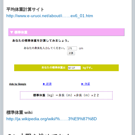
平均体重計算サイト
http://www.e-uruoi.net/about/i……ex6_01.htm
標準体重 wiki
http://ja.wikipedia.org/wiki/%……3%E9%87%8D