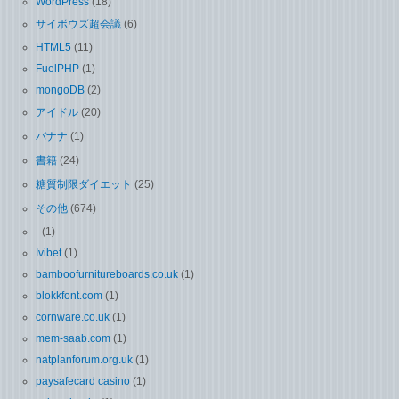
WordPress
(18)
サイボウズ超会議
(6)
HTML5
(11)
FuelPHP
(1)
mongoDB
(2)
アイドル
(20)
バナナ
(1)
書籍
(24)
糖質制限ダイエット
(25)
その他
(674)
-
(1)
Ivibet
(1)
bamboofurnitureboards.co.uk
(1)
blokkfont.com
(1)
cornware.co.uk
(1)
mem-saab.com
(1)
natplanforum.org.uk
(1)
paysafecard casino
(1)