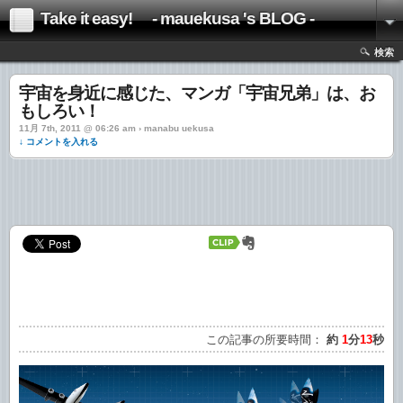
Take it easy! - mauekusa 's BLOG -
検索
宇宙を身近に感じた、マンガ「宇宙兄弟」は、お
もしろい！
11月 7th, 2011 @ 06:26 am › manabu uekusa
↓ コメントを入れる
この記事の所要時間：
約
1
分
13
秒