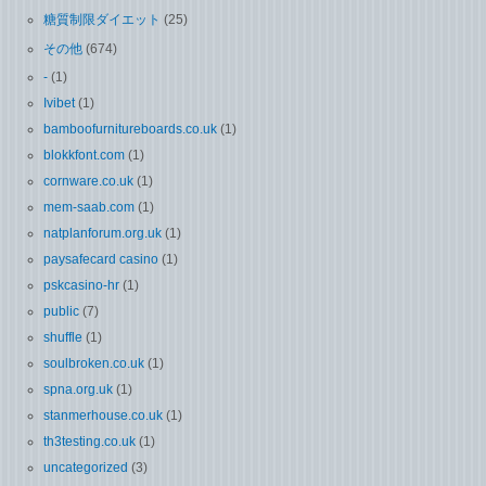
糖質制限ダイエット
(25)
その他
(674)
-
(1)
Ivibet
(1)
bamboofurnitureboards.co.uk
(1)
blokkfont.com
(1)
cornware.co.uk
(1)
mem-saab.com
(1)
natplanforum.org.uk
(1)
paysafecard casino
(1)
pskcasino-hr
(1)
public
(7)
shuffle
(1)
soulbroken.co.uk
(1)
spna.org.uk
(1)
stanmerhouse.co.uk
(1)
th3testing.co.uk
(1)
uncategorized
(3)