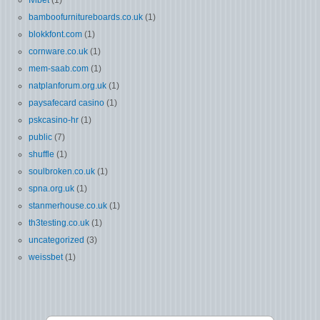
bamboofurnitureboards.co.uk
(1)
blokkfont.com
(1)
cornware.co.uk
(1)
mem-saab.com
(1)
natplanforum.org.uk
(1)
paysafecard casino
(1)
pskcasino-hr
(1)
public
(7)
shuffle
(1)
soulbroken.co.uk
(1)
spna.org.uk
(1)
stanmerhouse.co.uk
(1)
th3testing.co.uk
(1)
uncategorized
(3)
weissbet
(1)