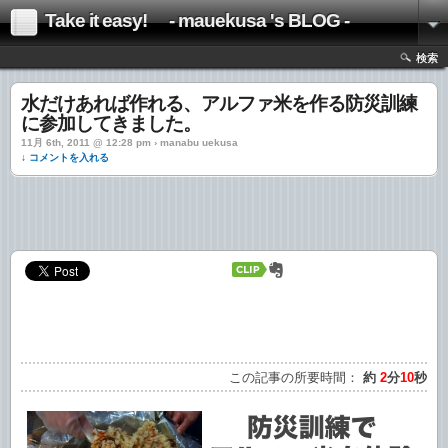
Take it easy! - mauekusa 's BLOG -
検索
水だけあれば作れる、アルファ米を作る防災訓練
に参加してきました。
11月 6th, 2011 @ 12:28 pm › manabu uekusa
↓ コメントを入れる
この記事の所要時間：
約
2
分
10
秒