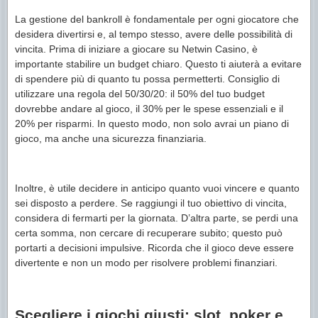
La gestione del bankroll è fondamentale per ogni giocatore che
desidera divertirsi e, al tempo stesso, avere delle possibilità di
vincita. Prima di iniziare a giocare su Netwin Casino, è
importante stabilire un budget chiaro. Questo ti aiuterà a evitare
di spendere più di quanto tu possa permetterti. Consiglio di
utilizzare una regola del 50/30/20: il 50% del tuo budget
dovrebbe andare al gioco, il 30% per le spese essenziali e il
20% per risparmi. In questo modo, non solo avrai un piano di
gioco, ma anche una sicurezza finanziaria.
Inoltre, è utile decidere in anticipo quanto vuoi vincere e quanto
sei disposto a perdere. Se raggiungi il tuo obiettivo di vincita,
considera di fermarti per la giornata. D’altra parte, se perdi una
certa somma, non cercare di recuperare subito; questo può
portarti a decisioni impulsive. Ricorda che il gioco deve essere
divertente e non un modo per risolvere problemi finanziari.
Scegliere i giochi giusti: slot, poker e