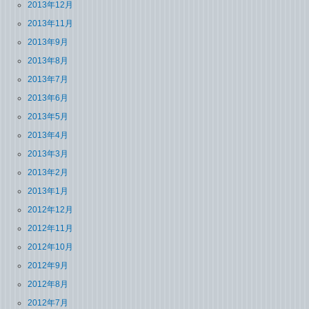
2013年12月
2013年11月
2013年9月
2013年8月
2013年7月
2013年6月
2013年5月
2013年4月
2013年3月
2013年2月
2013年1月
2012年12月
2012年11月
2012年10月
2012年9月
2012年8月
2012年7月