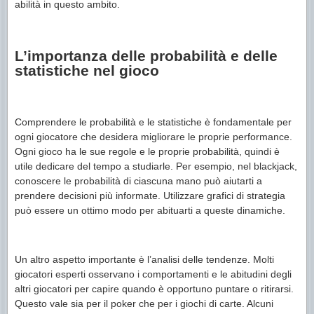
abilità in questo ambito.
L’importanza delle probabilità e delle
statistiche nel gioco
Comprendere le probabilità e le statistiche è fondamentale per
ogni giocatore che desidera migliorare le proprie performance.
Ogni gioco ha le sue regole e le proprie probabilità, quindi è
utile dedicare del tempo a studiarle. Per esempio, nel blackjack,
conoscere le probabilità di ciascuna mano può aiutarti a
prendere decisioni più informate. Utilizzare grafici di strategia
può essere un ottimo modo per abituarti a queste dinamiche.
Un altro aspetto importante è l’analisi delle tendenze. Molti
giocatori esperti osservano i comportamenti e le abitudini degli
altri giocatori per capire quando è opportuno puntare o ritirarsi.
Questo vale sia per il poker che per i giochi di carte. Alcuni