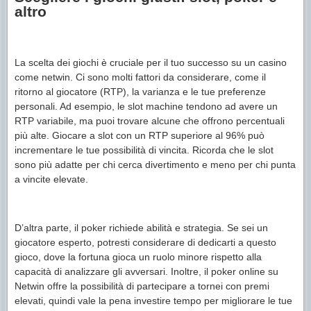
altro
La scelta dei giochi è cruciale per il tuo successo su un casino
come netwin. Ci sono molti fattori da considerare, come il
ritorno al giocatore (RTP), la varianza e le tue preferenze
personali. Ad esempio, le slot machine tendono ad avere un
RTP variabile, ma puoi trovare alcune che offrono percentuali
più alte. Giocare a slot con un RTP superiore al 96% può
incrementare le tue possibilità di vincita. Ricorda che le slot
sono più adatte per chi cerca divertimento e meno per chi punta
a vincite elevate.
D’altra parte, il poker richiede abilità e strategia. Se sei un
giocatore esperto, potresti considerare di dedicarti a questo
gioco, dove la fortuna gioca un ruolo minore rispetto alla
capacità di analizzare gli avversari. Inoltre, il poker online su
Netwin offre la possibilità di partecipare a tornei con premi
elevati, quindi vale la pena investire tempo per migliorare le tue