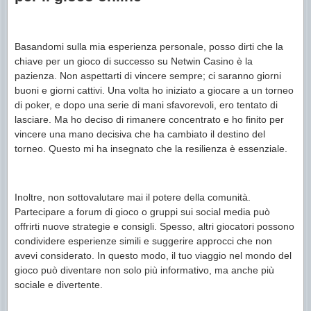
Basandomi sulla mia esperienza personale, posso dirti che la
chiave per un gioco di successo su Netwin Casino è la
pazienza. Non aspettarti di vincere sempre; ci saranno giorni
buoni e giorni cattivi. Una volta ho iniziato a giocare a un torneo
di poker, e dopo una serie di mani sfavorevoli, ero tentato di
lasciare. Ma ho deciso di rimanere concentrato e ho finito per
vincere una mano decisiva che ha cambiato il destino del
torneo. Questo mi ha insegnato che la resilienza è essenziale.
Inoltre, non sottovalutare mai il potere della comunità.
Partecipare a forum di gioco o gruppi sui social media può
offrirti nuove strategie e consigli. Spesso, altri giocatori possono
condividere esperienze simili e suggerire approcci che non
avevi considerato. In questo modo, il tuo viaggio nel mondo del
gioco può diventare non solo più informativo, ma anche più
sociale e divertente.