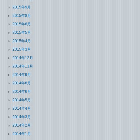
2015年9月
2015年8月
2015年6月
2015年5月
2015年4月
2015年3月
2014年12月
2014年11月
2014年9月
2014年8月
2014年6月
2014年5月
2014年4月
2014年3月
2014年2月
2014年1月