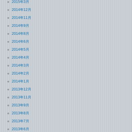
2015年3月
2014年12月
2014年11月
2014年9月
2014年8月
2014年6月
2014年5月
2014年4月
2014年3月
2014年2月
2014年1月
2013年12月
2013年11月
2013年9月
2013年8月
2013年7月
2013年6月