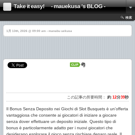
Take it easy! - mauekusa 's BLOG -
検索
1月 13th, 2026 @ 09:00 am › manabu uekusa
この記事の所要時間：
約
12
分
39
秒
Il Bonus Senza Deposito nei Giochi di Slot Busquets è un’offerta
vantaggiosa che consente ai giocatori di iniziare a giocare
senza dover effettuare un deposito iniziale. Questo tipo di
bonus è particolarmente adatto per i nuovi giocatori che
desiderano esplorare il gioco senza rischiare denaro reale. Il