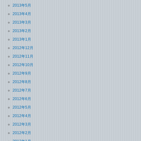
2013年5月
2013年4月
2013年3月
2013年2月
2013年1月
2012年12月
2012年11月
2012年10月
2012年9月
2012年8月
2012年7月
2012年6月
2012年5月
2012年4月
2012年3月
2012年2月