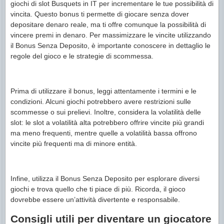
giochi di slot Busquets in IT per incrementare le tue possibilità di
vincita. Questo bonus ti permette di giocare senza dover
depositare denaro reale, ma ti offre comunque la possibilità di
vincere premi in denaro. Per massimizzare le vincite utilizzando
il Bonus Senza Deposito, è importante conoscere in dettaglio le
regole del gioco e le strategie di scommessa.
Prima di utilizzare il bonus, leggi attentamente i termini e le
condizioni. Alcuni giochi potrebbero avere restrizioni sulle
scommesse o sui prelievi. Inoltre, considera la volatilità delle
slot: le slot a volatilità alta potrebbero offrire vincite più grandi
ma meno frequenti, mentre quelle a volatilità bassa offrono
vincite più frequenti ma di minore entità.
Infine, utilizza il Bonus Senza Deposito per esplorare diversi
giochi e trova quello che ti piace di più. Ricorda, il gioco
dovrebbe essere un’attività divertente e responsabile.
Consigli utili per diventare un giocatore