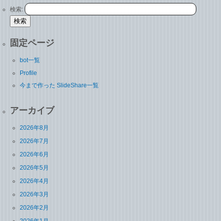
検索:
固定ページ
bot一覧
Profile
今まで作った SlideShare一覧
アーカイブ
2026年8月
2026年7月
2026年6月
2026年5月
2026年4月
2026年3月
2026年2月