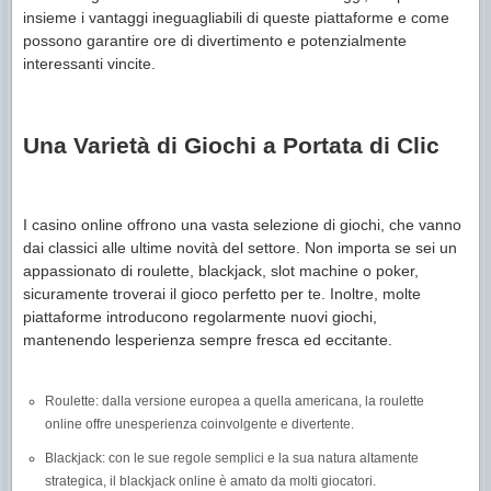
insieme i vantaggi ineguagliabili di queste piattaforme e come
possono garantire ore di divertimento e potenzialmente
interessanti vincite.
Una Varietà di Giochi a Portata di Clic
I casino online offrono una vasta selezione di giochi, che vanno
dai classici alle ultime novità del settore. Non importa se sei un
appassionato di roulette, blackjack, slot machine o poker,
sicuramente troverai il gioco perfetto per te. Inoltre, molte
piattaforme introducono regolarmente nuovi giochi,
mantenendo lesperienza sempre fresca ed eccitante.
Roulette: dalla versione europea a quella americana, la roulette
online offre unesperienza coinvolgente e divertente.
Blackjack: con le sue regole semplici e la sua natura altamente
strategica, il blackjack online è amato da molti giocatori.