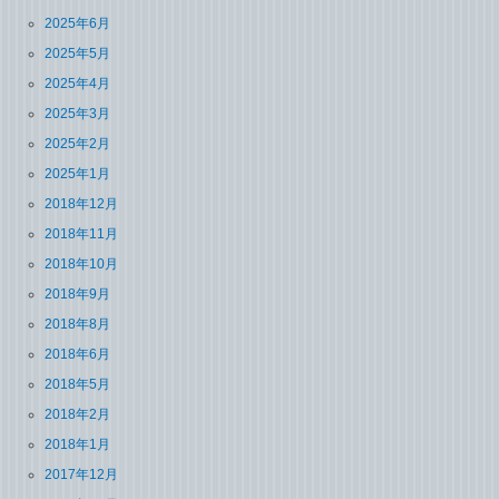
2025年6月
2025年5月
2025年4月
2025年3月
2025年2月
2025年1月
2018年12月
2018年11月
2018年10月
2018年9月
2018年8月
2018年6月
2018年5月
2018年2月
2018年1月
2017年12月