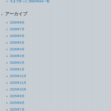
今まで作った SlideShare一覧
アーカイブ
2026年8月
2026年7月
2026年6月
2026年5月
2026年4月
2026年3月
2026年2月
2026年1月
2025年12月
2025年11月
2025年10月
2025年9月
2025年8月
2025年7月