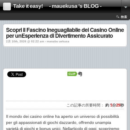
Take it easy! - mauekusa 's BLOG -
検索
Scopri il Fascino Ineguagliabile dei Casino Online
per unEsperienza di Divertimento Assicurato
2月 10th, 2026 @ 02:22 am › manabu uekusa
この記事の所要時間：
約
5
分
29
秒
Il mondo dei casino online ha aperto un universo di possibilità
per gli appassionati di giochi dazzardo, offrendo unampia
varietà di giochi e bonus unici. Nellarticolo di oggi, scopriremo