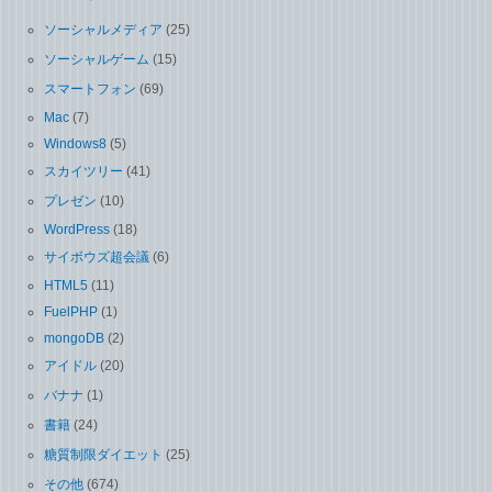
ソーシャルメディア
(25)
ソーシャルゲーム
(15)
スマートフォン
(69)
Mac
(7)
Windows8
(5)
スカイツリー
(41)
プレゼン
(10)
WordPress
(18)
サイボウズ超会議
(6)
HTML5
(11)
FuelPHP
(1)
mongoDB
(2)
アイドル
(20)
バナナ
(1)
書籍
(24)
糖質制限ダイエット
(25)
その他
(674)