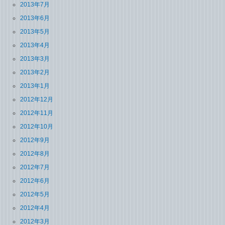
2013年7月
2013年6月
2013年5月
2013年4月
2013年3月
2013年2月
2013年1月
2012年12月
2012年11月
2012年10月
2012年9月
2012年8月
2012年7月
2012年6月
2012年5月
2012年4月
2012年3月