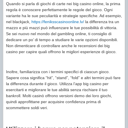
Quando si parla di giochi di carte nei big casino online, la prima
regola è conoscere perfettamente le regole del gioco. Ogni
variante ha le sue peculiarità e strategie specifiche. Ad esempio,
nel blackjack,
https://feniksscasinoonline.lv/
la differenza tra un
mazzo e più mazzi può influenzare le tue possibilità di vittoria.
Se sei nuovo nel mondo del gambling online, ti consiglio di
dedicare un po’ di tempo a studiare le varie opzioni disponibili.
Non dimenticare di controllare anche le recensioni dei big
casino per capire quali offrono le migliori esperienze di gioco.
Inoltre, familiarizza con i termini specifici di ciascun gioco.
Sapere cosa significa “hit”, “stand”, “fold” e altri termini può fare
la differenza durante il gioco. Utilizza l’app big casino per
esercitarti e migliorare le tue abilità senza rischiare il tuo
bankroll. Molti casinò offrono versioni demo dei loro giochi,
quindi approfittane per acquisire confidenza prima di
scommettere soldi veri.