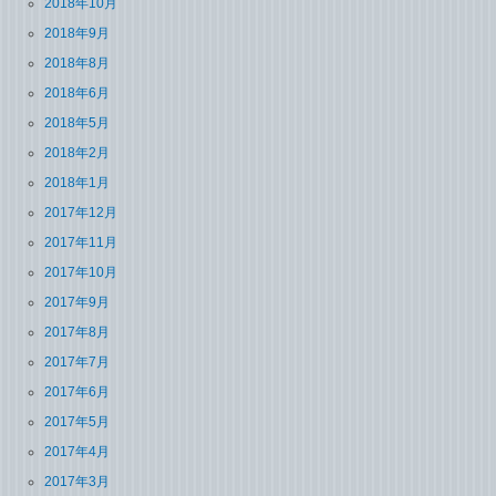
2018年10月
2018年9月
2018年8月
2018年6月
2018年5月
2018年2月
2018年1月
2017年12月
2017年11月
2017年10月
2017年9月
2017年8月
2017年7月
2017年6月
2017年5月
2017年4月
2017年3月