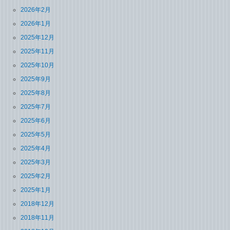
2026年2月
2026年1月
2025年12月
2025年11月
2025年10月
2025年9月
2025年8月
2025年7月
2025年6月
2025年5月
2025年4月
2025年3月
2025年2月
2025年1月
2018年12月
2018年11月