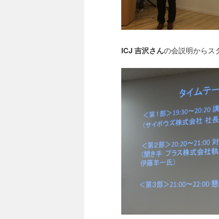
ICJ 吉沢さん
の会説明からス