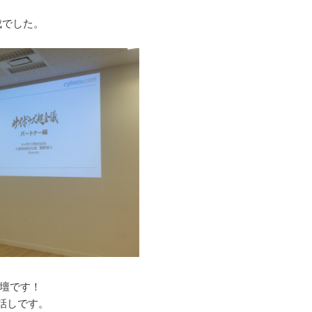
成でした。
壇です！
話しです。