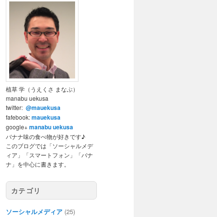
植草 学（うえくさ まなぶ）
manabu uekusa
twitter:
@mauekusa
fafebook:
mauekusa
google+
manabu uekusa
バナナ味の食べ物が好きです♪
このブログでは「ソーシャルメデ
ィア」「スマートフォン」「バナ
ナ」を中心に書きます。
カテゴリ
ソーシャルメディア
(25)