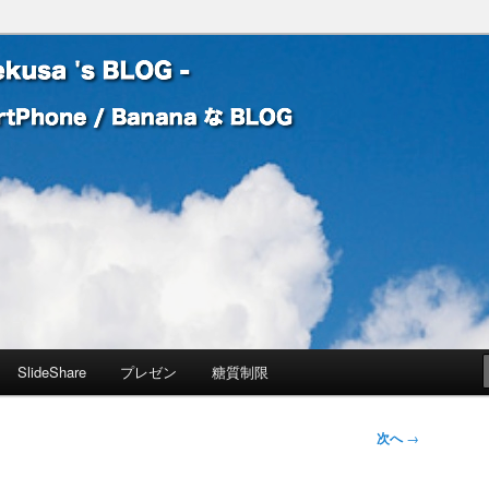
 Banana な BLOG
! – mauekusa 's BLOG -
SlideShare
プレゼン
糖質制限
次へ
→