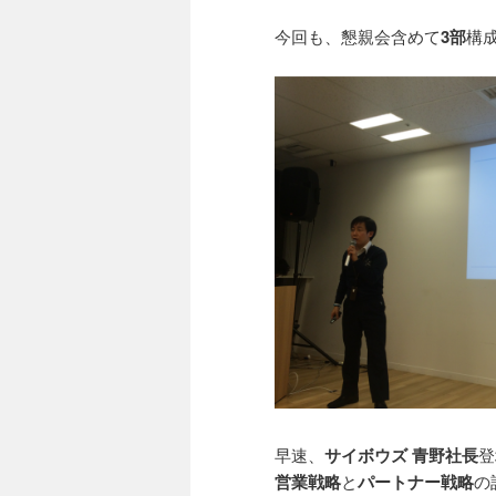
今回も、懇親会含めて
3部
構
早速、
サイボウズ 青野社長
登
営業戦略
と
パートナー戦略
の