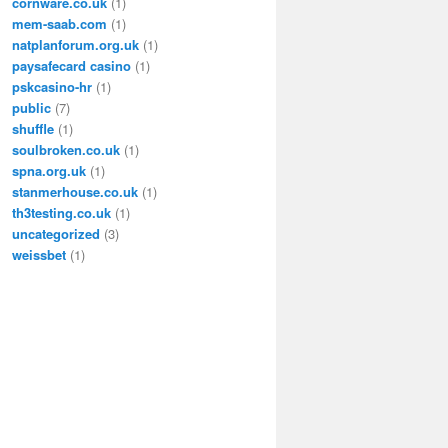
cornware.co.uk
(1)
mem-saab.com
(1)
natplanforum.org.uk
(1)
paysafecard casino
(1)
pskcasino-hr
(1)
public
(7)
shuffle
(1)
soulbroken.co.uk
(1)
spna.org.uk
(1)
stanmerhouse.co.uk
(1)
th3testing.co.uk
(1)
uncategorized
(3)
weissbet
(1)