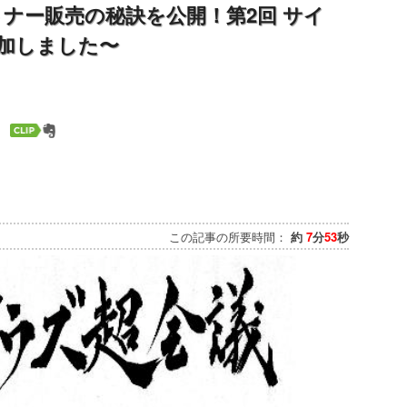
トナー販売の秘訣を公開！第2回 サイ
加しました〜
この記事の所要時間：
約
7
分
53
秒