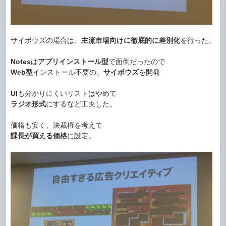
サイボウズの場合は、
主流市場向けに徹底的に差別化
を行った。
Notes
は
アプリインストール型
で面倒だったので
Web型
インストール不要の、
サイボウズ
を開発
UI
も分かりにくいリストはやめて
ラジオ形式
にするなど工夫した。
価格も安く、決裁権を考えて
課長が買える価格
に設定。