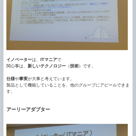
イノベーター
は、
ITマニア
で
関心事は、
新しいテクノロジー
（
技術
）です。
仕様
や
事実
が大事と考えています。
製品として機能していることを、他のグループにアピールできま
す。
アーリーアダプター