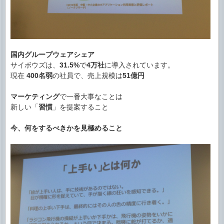
国内グループウェアシェア
サイボウズは、
31.5%
で
4万社
に導入されています。
現在
400名弱
の社員で、売上規模は
51億円
マーケティング
で一番大事なことは
新しい「
習慣
」を提案すること
今、何をするべきかを見極めること