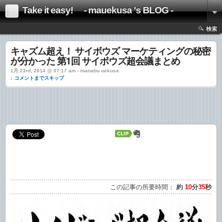
Take it easy! - mauekusa 's BLOG -
検索
キャズム超え！ サイボウズ マーケティングの秘密
が分かった 第1回 サイボウズ超会議まとめ
1月 23rd, 2014 @ 07:17 am › manabu uekusa
↓ コメントまでスキップ
この記事の所要時間：
約
10
分
35
秒