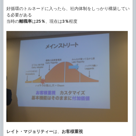
好循環のトルネードに入ったら、社内体制をしっかり構築してい
る必要がある
当時の
離職率
は
25％
、現在は
3％
程度
レイト・マジョリティー
は、
お客様重視