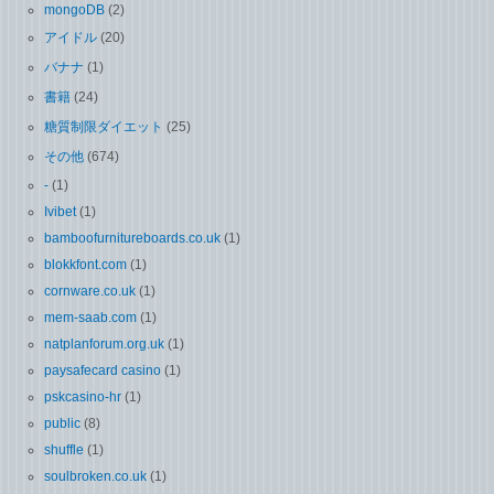
mongoDB
(2)
アイドル
(20)
バナナ
(1)
書籍
(24)
糖質制限ダイエット
(25)
その他
(674)
-
(1)
Ivibet
(1)
bamboofurnitureboards.co.uk
(1)
blokkfont.com
(1)
cornware.co.uk
(1)
mem-saab.com
(1)
natplanforum.org.uk
(1)
paysafecard casino
(1)
pskcasino-hr
(1)
public
(8)
shuffle
(1)
soulbroken.co.uk
(1)