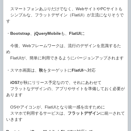
スマートフォンあぷりだけでなく、WebサイトやPCサイトも
シンプルな、フラットデザイン（FlatUI）が主流になりそうで
す
・
Bootstrap
、
jQueryMobile
も、
FlatUI
に
今後、Webフレームワークは、流行のデザインを意識するた
め
FlatUIが、簡単に利用できるようにバージョンアップされます
・スマホ画面は、
秋
をターゲットに
FlatUI
へ対応
iOS7
が秋にリリース予定なので、それにあわせて
フラットなデザインの、アプリやサイトを準備しておく必要が
あります
OSやアイコンが、FlatUIとなり統一感を出すために
スマホで利用するサービスは、
フラットデザイン
に統一されて
いきます