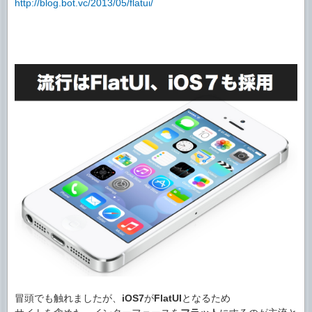
http://blog.bot.vc/2013/05/flatui/
冒頭でも触れましたが、
iOS7
が
FlatUI
となるため