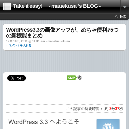
Take it easy! - mauekusa 's BLOG -
検索
WordPress3.3の画像アップが、めちゃ便利♪5つ
の新機能まとめ
12月 18th, 2011 @ 11:31 am › manabu uekusa
↓ コメントを入れる
この記事の所要時間：
約
3
分
37
秒