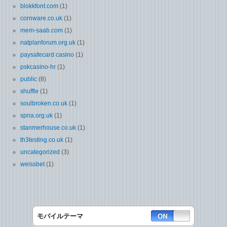
blokkfont.com
(1)
cornware.co.uk
(1)
mem-saab.com
(1)
natplanforum.org.uk
(1)
paysafecard casino
(1)
pskcasino-hr
(1)
public
(8)
shuffle
(1)
soulbroken.co.uk
(1)
spna.org.uk
(1)
stanmerhouse.co.uk
(1)
th3testing.co.uk
(1)
uncategorized
(3)
weissbet
(1)
モバイルテーマ