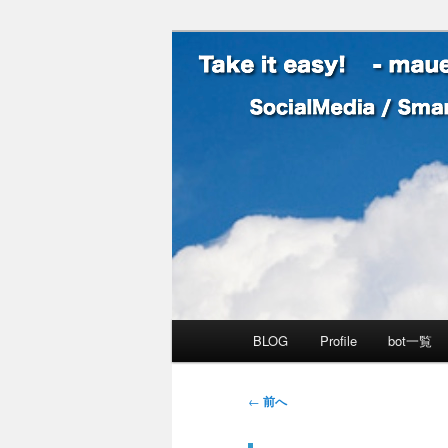
SocialMedia / SmartPhone /
Take it easy
メインメニュー
BLOG
Profile
bot一覧
メインコンテンツへ移動
サブコンテンツへ移動
投稿ナビゲーション
←
前へ