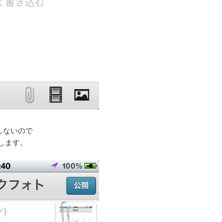
はしないので
します。