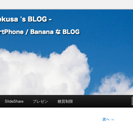
 Banana な BLOG
! – mauekusa 's BLOG -
SlideShare
プレゼン
糖質制限
次へ
→