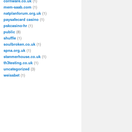
cornware.co.uk
(1)
mem-saab.com
(1)
natplanforum.org.uk
(1)
paysafecard casino
(1)
pskcasino-hr
(1)
public
(8)
shuffle
(1)
soulbroken.co.uk
(1)
spna.org.uk
(1)
stanmerhouse.co.uk
(1)
th3testing.co.uk
(1)
uncategorized
(3)
weissbet
(1)