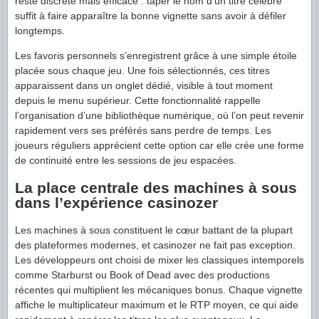
reste discrète mais efficace : taper le nom d’un titre célèbre
suffit à faire apparaître la bonne vignette sans avoir à défiler
longtemps.
Les favoris personnels s’enregistrent grâce à une simple étoile
placée sous chaque jeu. Une fois sélectionnés, ces titres
apparaissent dans un onglet dédié, visible à tout moment
depuis le menu supérieur. Cette fonctionnalité rappelle
l’organisation d’une bibliothèque numérique, où l’on peut revenir
rapidement vers ses préférés sans perdre de temps. Les
joueurs réguliers apprécient cette option car elle crée une forme
de continuité entre les sessions de jeu espacées.
La place centrale des machines à sous
dans l’expérience casinozer
Les machines à sous constituent le cœur battant de la plupart
des plateformes modernes, et casinozer ne fait pas exception.
Les développeurs ont choisi de mixer les classiques intemporels
comme Starburst ou Book of Dead avec des productions
récentes qui multiplient les mécaniques bonus. Chaque vignette
affiche le multiplicateur maximum et le RTP moyen, ce qui aide