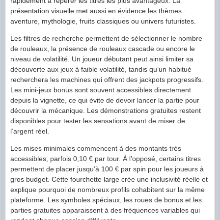
rapidement à repérer les titres les plus avantageux. La
présentation visuelle met aussi en évidence les thèmes :
aventure, mythologie, fruits classiques ou univers futuristes.
Les filtres de recherche permettent de sélectionner le nombre
de rouleaux, la présence de rouleaux cascade ou encore le
niveau de volatilité. Un joueur débutant peut ainsi limiter sa
découverte aux jeux à faible volatilité, tandis qu’un habitué
recherchera les machines qui offrent des jackpots progressifs.
Les mini-jeux bonus sont souvent accessibles directement
depuis la vignette, ce qui évite de devoir lancer la partie pour
découvrir la mécanique. Les démonstrations gratuites restent
disponibles pour tester les sensations avant de miser de
l’argent réel.
Les mises minimales commencent à des montants très
accessibles, parfois 0,10 € par tour. À l’opposé, certains titres
permettent de placer jusqu’à 100 € par spin pour les joueurs à
gros budget. Cette fourchette large crée une inclusivité réelle et
explique pourquoi de nombreux profils cohabitent sur la même
plateforme. Les symboles spéciaux, les roues de bonus et les
parties gratuites apparaissent à des fréquences variables qui