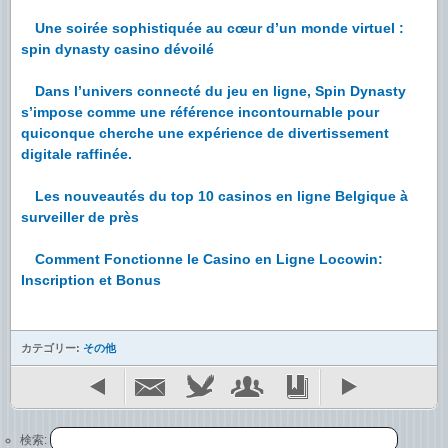
Une soirée sophistiquée au cœur d’un monde virtuel :
spin dynasty casino dévoilé
Dans l’univers connecté du jeu en ligne, Spin Dynasty
s’impose comme une référence incontournable pour
quiconque cherche une expérience de divertissement
digitale raffinée.
Les nouveautés du top 10 casinos en ligne Belgique à
surveiller de près
Comment Fonctionne le Casino en Ligne Locowin:
Inscription et Bonus
カテゴリー:
その他
検索: