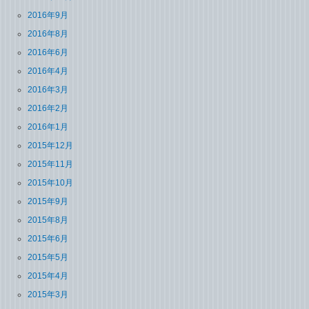
2016年9月
2016年8月
2016年6月
2016年4月
2016年3月
2016年2月
2016年1月
2015年12月
2015年11月
2015年10月
2015年9月
2015年8月
2015年6月
2015年5月
2015年4月
2015年3月