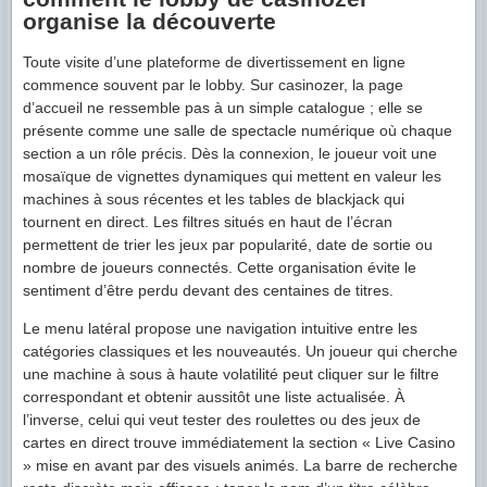
organise la découverte
Toute visite d’une plateforme de divertissement en ligne
commence souvent par le lobby. Sur casinozer, la page
d’accueil ne ressemble pas à un simple catalogue ; elle se
présente comme une salle de spectacle numérique où chaque
section a un rôle précis. Dès la connexion, le joueur voit une
mosaïque de vignettes dynamiques qui mettent en valeur les
machines à sous récentes et les tables de blackjack qui
tournent en direct. Les filtres situés en haut de l’écran
permettent de trier les jeux par popularité, date de sortie ou
nombre de joueurs connectés. Cette organisation évite le
sentiment d’être perdu devant des centaines de titres.
Le menu latéral propose une navigation intuitive entre les
catégories classiques et les nouveautés. Un joueur qui cherche
une machine à sous à haute volatilité peut cliquer sur le filtre
correspondant et obtenir aussitôt une liste actualisée. À
l’inverse, celui qui veut tester des roulettes ou des jeux de
cartes en direct trouve immédiatement la section « Live Casino
» mise en avant par des visuels animés. La barre de recherche