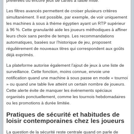
préférées ou encore jeux de cartes à faible mise.
Les filtres avancés permettent de croiser plusieurs critères
simultanément. Il est possible, par exemple, de voir uniquement
les machines à sous à thème égyptien ayant un RTP supérieur
à 96 %. Cette granularité aide les joueurs méthodiques à affiner
leurs choix sans perdre de temps. Les recommandations
automatiques, basées sur l’historique de jeu, proposent
régulièrement de nouveaux titres qui correspondent aux goûts
déjà exprimés.
La plateforme autorise également l’ajout de jeux à une liste de
surveillance. Cette fonction, moins connue, envoie une
notification quand une machine à sous passe en mode « tournoi
» ou quand une table live atteint un certain nombre de joueurs.
Cette alerte évite de manquer les événements spéciaux
organisés ponctuellement, comme les tournois hebdomadaires
ou les promotions à durée limitée.
Pratiques de sécurité et habitudes de
loisir contemporaines chez les joueurs
La question de la sécurité reste centrale quand on parle de