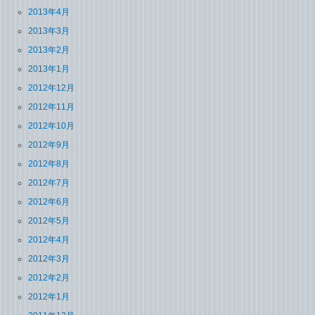
2013年4月
2013年3月
2013年2月
2013年1月
2012年12月
2012年11月
2012年10月
2012年9月
2012年8月
2012年7月
2012年6月
2012年5月
2012年4月
2012年3月
2012年2月
2012年1月