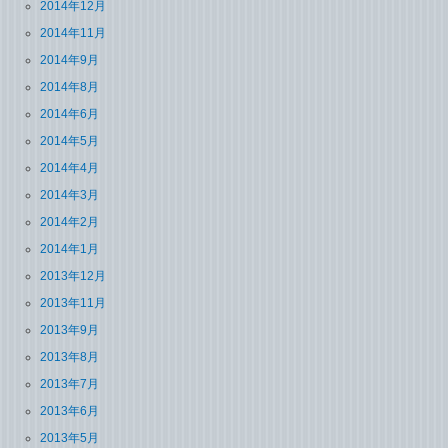
2014年12月
2014年11月
2014年9月
2014年8月
2014年6月
2014年5月
2014年4月
2014年3月
2014年2月
2014年1月
2013年12月
2013年11月
2013年9月
2013年8月
2013年7月
2013年6月
2013年5月