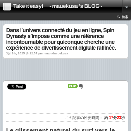
Take it easy! - mauekusa 's BLOG -
検索
Dans l’univers connecté du jeu en ligne, Spin
Dynasty s’impose comme une référence
incontournable pour quiconque cherche une
expérience de divertissement digitale raffinée.
3月 8th, 2025 @ 12:57 pm › manabu uekusa
この記事の所要時間：
約
17
分
23
秒
Le glissement naturel du surf vers le