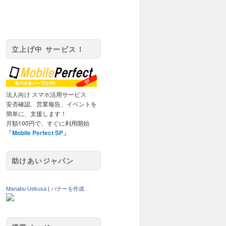
立上げ中 サービス！
法人向け スマホ活用サービス
安否確認、営業報告、イベントを
簡単に、支援します！
月額100円で、すぐに利用開始
「Mobile Perfect SP」
助けあいジャパン
Manabu Uekusa
|
バナーを作成