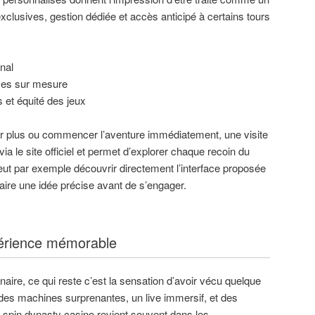
xclusives, gestion dédiée et accès anticipé à certains tours
nal
ses sur mesure
 et équité des jeux
ir plus ou commencer l’aventure immédiatement, une visite
ia le site officiel et permet d’explorer chaque recoin du
ut par exemple découvrir directement l’interface proposée
faire une idée précise avant de s’engager.
périence mémorable
inaire, ce qui reste c’est la sensation d’avoir vécu quelque
: des machines surprenantes, un live immersif, et des
r. spin dynasty casino revient souvent dans les