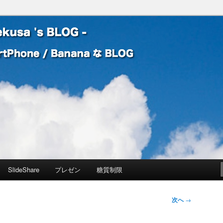
 Banana な BLOG
! – mauekusa 's BLOG -
SlideShare
プレゼン
糖質制限
次へ
→