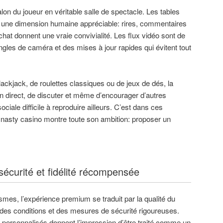
alon du joueur en véritable salle de spectacle. Les tables
t une dimension humaine appréciable: rires, commentaires
 chat donnent une vraie convivialité. Les flux vidéo sont de
ngles de caméra et des mises à jour rapides qui évitent tout
ckjack, de roulettes classiques ou de jeux de dés, la
 en direct, de discuter et même d’encourager d’autres
iale difficile à reproduire ailleurs. C’est dans ces
nasty casino montre toute son ambition: proposer un
écurité et fidélité récompensée
mes, l’expérience premium se traduit par la qualité du
e des conditions et des mesures de sécurité rigoureuses.
ersonnalisés donnent l’impression d’être traité comme un