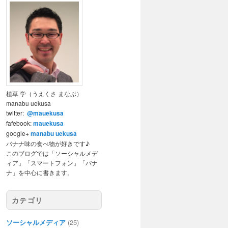
植草 学（うえくさ まなぶ）
manabu uekusa
twitter:
@mauekusa
fafebook:
mauekusa
google+
manabu uekusa
バナナ味の食べ物が好きです♪
このブログでは「ソーシャルメデ
ィア」「スマートフォン」「バナ
ナ」を中心に書きます。
カテゴリ
ソーシャルメディア
(25)