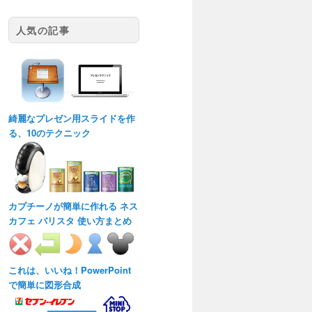
人気の記事
綺麗なプレゼン用スライドを作
る、10のテクニック
カプチーノが簡単に作れる ネス
カフェ バリスタ 使い方まとめ
これは、いいね！PowerPoint
で簡単に図形合成