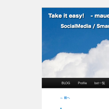
SocialMedia / SmartPhone /
Take it easy
メインメニュー
BLOG
Profile
bot一覧
メインコンテンツへ移動
サブコンテンツへ移動
投稿ナビゲーション
←
前へ