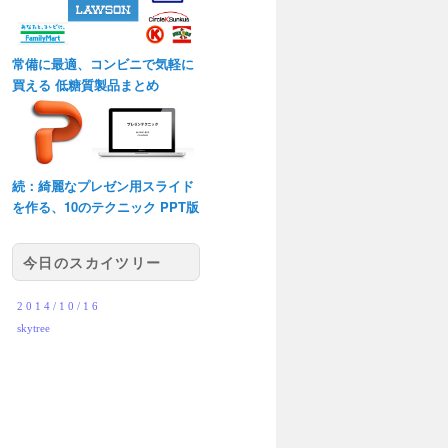
常備に最適、コンビニで気軽に
買える 低糖質製品まとめ
続：綺麗なプレゼン用スライド
を作る、10のテクニック PPT版
今日のスカイツリー