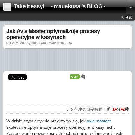
Take it easy! - mauekusa 's BLOG -
検索
Jak Avia Master optymalizuje procesy
operacyjne w kasynach
6月 29th, 2026 @ 09:00 am › manabu uekusa
この記事の所要時間：
約
14
分
42
秒
W dzisiejszym artykule przyjrzymy się, jak
avia masters
skutecznie optymalizuje procesy operacyjne w kasynach.
Zastosowanie nowoczesnych technologii oraz innowacyjnych