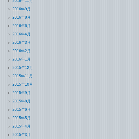
2016年11月
2016年9月
2016年8月
2016年6月
2016年4月
2016年3月
2016年2月
2016年1月
2015年12月
2015年11月
2015年10月
2015年9月
2015年8月
2015年6月
2015年5月
2015年4月
2015年3月