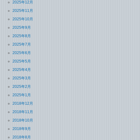
2025年12月
2025年11月
2025年10月
2025年9月
2025年8月
2025年7月
2025年6月
2025年5月
2025年4月
2025年3月
2025年2月
2025年1月
2018年12月
2018年11月
2018年10月
2018年9月
2018年8月