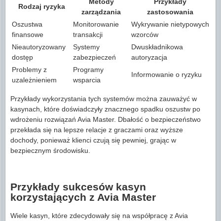
Metody
Przykłady
Rodzaj ryzyka
zarządzania
zastosowania
Oszustwa
Monitorowanie
Wykrywanie nietypowych
finansowe
transakcji
wzorców
Nieautoryzowany
Systemy
Dwuskładnikowa
dostęp
zabezpieczeń
autoryzacja
Problemy z
Programy
Informowanie o ryzyku
uzależnieniem
wsparcia
Przykłady wykorzystania tych systemów można zauważyć w
kasynach, które doświadczyły znacznego spadku oszustw po
wdrożeniu rozwiązań Avia Master. Dbałość o bezpieczeństwo
przekłada się na lepsze relacje z graczami oraz wyższe
dochody, ponieważ klienci czują się pewniej, grając w
bezpiecznym środowisku.
Przykłady sukcesów kasyn
korzystających z Avia Master
Wiele kasyn, które zdecydowały się na współpracę z Avia