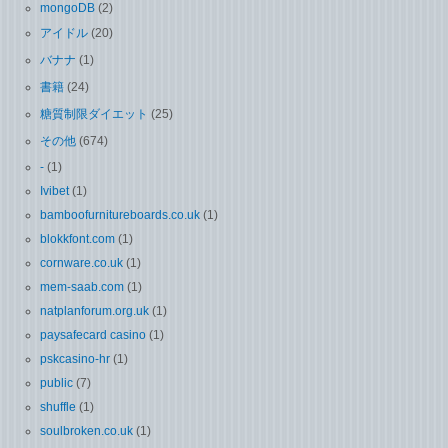
mongoDB
(2)
アイドル
(20)
バナナ
(1)
書籍
(24)
糖質制限ダイエット
(25)
その他
(674)
-
(1)
Ivibet
(1)
bamboofurnitureboards.co.uk
(1)
blokkfont.com
(1)
cornware.co.uk
(1)
mem-saab.com
(1)
natplanforum.org.uk
(1)
paysafecard casino
(1)
pskcasino-hr
(1)
public
(7)
shuffle
(1)
soulbroken.co.uk
(1)