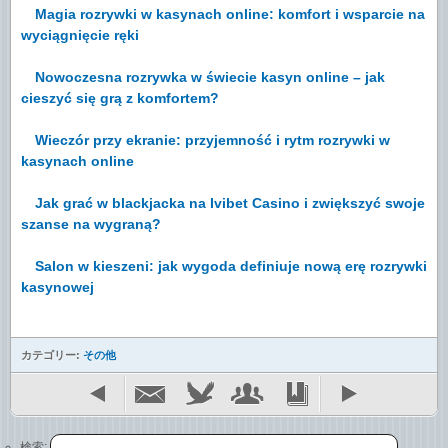
Magia rozrywki w kasynach online: komfort i wsparcie na
wyciągnięcie ręki
Nowoczesna rozrywka w świecie kasyn online – jak
cieszyć się grą z komfortem?
Wieczór przy ekranie: przyjemność i rytm rozrywki w
kasynach online
Jak grać w blackjacka na Ivibet Casino i zwiększyć swoje
szanse na wygraną?
Salon w kieszeni: jak wygoda definiuje nową erę rozrywki
kasynowej
カテゴリー:
その他
検索: