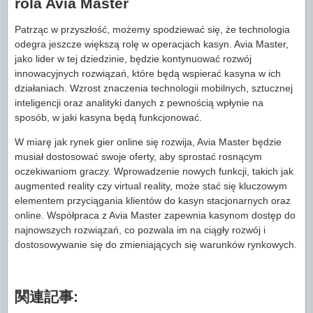
rola Avia Master
Patrząc w przyszłość, możemy spodziewać się, że technologia
odegra jeszcze większą rolę w operacjach kasyn. Avia Master,
jako lider w tej dziedzinie, będzie kontynuować rozwój
innowacyjnych rozwiązań, które będą wspierać kasyna w ich
działaniach. Wzrost znaczenia technologii mobilnych, sztucznej
inteligencji oraz analityki danych z pewnością wpłynie na
sposób, w jaki kasyna będą funkcjonować.
W miarę jak rynek gier online się rozwija, Avia Master będzie
musiał dostosować swoje oferty, aby sprostać rosnącym
oczekiwaniom graczy. Wprowadzenie nowych funkcji, takich jak
augmented reality czy virtual reality, może stać się kluczowym
elementem przyciągania klientów do kasyn stacjonarnych oraz
online. Współpraca z Avia Master zapewnia kasynom dostęp do
najnowszych rozwiązań, co pozwala im na ciągły rozwój i
dostosowywanie się do zmieniających się warunków rynkowych.
関連記事: