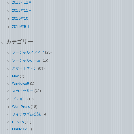
2011年12月
2011年11月
2011年10月
2011年9月
カテゴリー
ソーシャルメディア
(25)
ソーシャルゲーム
(15)
スマートフォン
(69)
Mac
(7)
Windows8
(5)
スカイツリー
(41)
プレゼン
(10)
WordPress
(18)
サイボウズ超会議
(6)
HTML5
(11)
FuelPHP
(1)