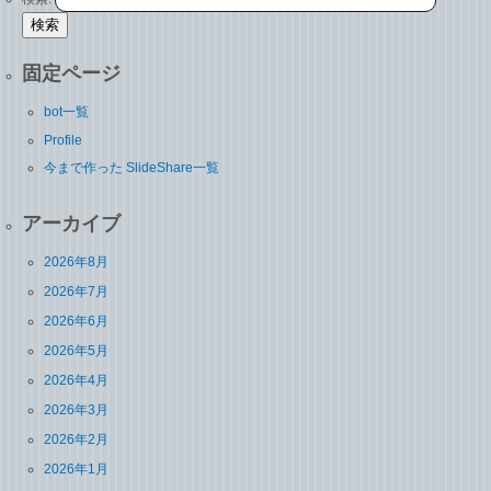
固定ページ
bot一覧
Profile
今まで作った SlideShare一覧
アーカイブ
2026年8月
2026年7月
2026年6月
2026年5月
2026年4月
2026年3月
2026年2月
2026年1月