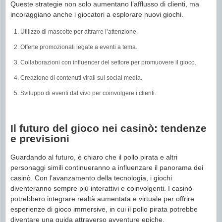
Queste strategie non solo aumentano l’afflusso di clienti, ma
incoraggiano anche i giocatori a esplorare nuovi giochi.
Utilizzo di mascotte per attrarre l’attenzione.
Offerte promozionali legate a eventi a tema.
Collaborazioni con influencer del settore per promuovere il gioco.
Creazione di contenuti virali sui social media.
Sviluppo di eventi dal vivo per coinvolgere i clienti.
Il futuro del gioco nei casinò: tendenze
e previsioni
Guardando al futuro, è chiaro che il pollo pirata e altri
personaggi simili continueranno a influenzare il panorama dei
casinò. Con l’avanzamento della tecnologia, i giochi
diventeranno sempre più interattivi e coinvolgenti. I casinò
potrebbero integrare realtà aumentata e virtuale per offrire
esperienze di gioco immersive, in cui il pollo pirata potrebbe
diventare una guida attraverso avventure epiche.