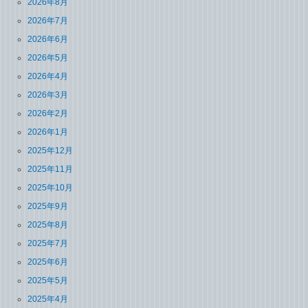
2026年8月
2026年7月
2026年6月
2026年5月
2026年4月
2026年3月
2026年2月
2026年1月
2025年12月
2025年11月
2025年10月
2025年9月
2025年8月
2025年7月
2025年6月
2025年5月
2025年4月