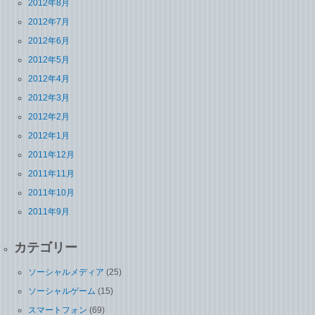
2012年8月
2012年7月
2012年6月
2012年5月
2012年4月
2012年3月
2012年2月
2012年1月
2011年12月
2011年11月
2011年10月
2011年9月
カテゴリー
ソーシャルメディア
(25)
ソーシャルゲーム
(15)
スマートフォン
(69)