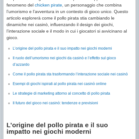
fenomeno del
chicken pirate
, un personaggio che combina
l’umorismo e l’avventura in un contesto di gioco unico. Questo
articolo esplorerà come il pollo pirata stia cambiando le
dinamiche nei casinò, influenzando il design dei giochi,
l’interazione sociale e il modo in cui i giocatori si avvicinano al
gioco.
L’origine del pollo pirata e il suo impatto nei giochi moderni
Il ruolo dell’umorismo nei giochi da casinò e l’effetto sul gioco
d’azzardo
Come il pollo pirata sta trasformando l’interazione sociale nei casinò
Esempi di giochi ispirati al pollo pirata nei casinò online
Le strategie di marketing attorno al concetto di pollo pirata
Il futuro del gioco nei casinò: tendenze e previsioni
L’origine del pollo pirata e il suo
impatto nei giochi moderni