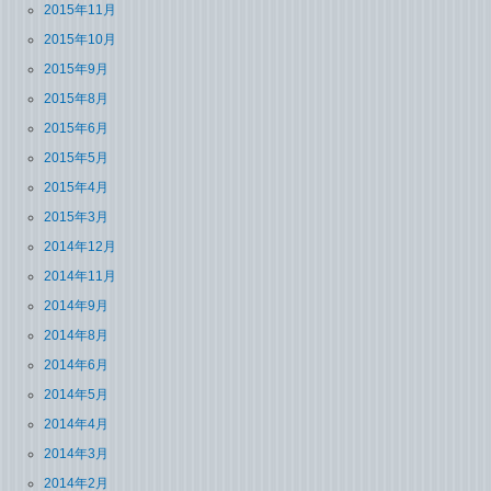
2015年11月
2015年10月
2015年9月
2015年8月
2015年6月
2015年5月
2015年4月
2015年3月
2014年12月
2014年11月
2014年9月
2014年8月
2014年6月
2014年5月
2014年4月
2014年3月
2014年2月