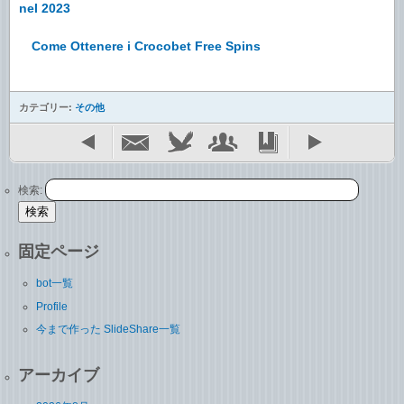
nel 2023
Come Ottenere i Crocobet Free Spins
カテゴリー:
その他
検索:
固定ページ
bot一覧
Profile
今まで作った SlideShare一覧
アーカイブ