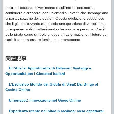
Inoltre, il focus sul divertimento e sull’interazione sociale
continuerà a crescere, con un’enfasi su eventi che incoraggiano
la partecipazione dei giocatori. Questa evoluzione suggerisce
che il gioco d’azzardo non è solo una questione di vincere, ma
un’esperienza di intrattenimento che unisce le persone. Con il
pollo pirata come simbolo di questa trasformazione, il futuro dei
casinò sembra essere luminoso e promettente.
関連記事:
Un’Analisi Approfondita di Betsson: Vantaggi e
Opportunità per i Giocatori Italiani
L’Esclusivo Mondo dei Giochi di Sisal: Dal Bingo al
Casino Online
Unionsbet: Innovazione nel Gioco Online
Esperienza utente nei bitcoin casinos: cosa aspettarsi