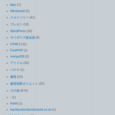
Mac
(7)
Windows8
(5)
スカイツリー
(41)
プレゼン
(10)
WordPress
(18)
サイボウズ超会議
(6)
HTML5
(11)
FuelPHP
(1)
mongoDB
(2)
アイドル
(20)
バナナ
(1)
書籍
(24)
糖質制限ダイエット
(25)
その他
(674)
-
(1)
Ivibet
(1)
bamboofurnitureboards.co.uk
(1)