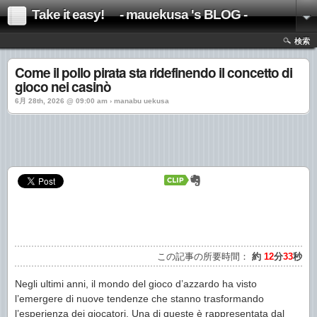
Take it easy! - mauekusa 's BLOG -
検索
Come il pollo pirata sta ridefinendo il concetto di
gioco nei casinò
6月 28th, 2026 @ 09:00 am › manabu uekusa
この記事の所要時間：
約
12
分
33
秒
Negli ultimi anni, il mondo del gioco d’azzardo ha visto
l’emergere di nuove tendenze che stanno trasformando
l’esperienza dei giocatori. Una di queste è rappresentata dal