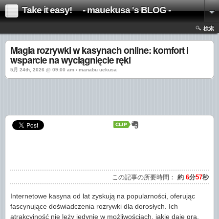
Take it easy! - mauekusa 's BLOG -
検索
Magia rozrywki w kasynach online: komfort i
wsparcie na wyciągnięcie ręki
5月 24th, 2026 @ 09:00 am › manabu uekusa
この記事の所要時間：
約
6
分
57
秒
Internetowe kasyna od lat zyskują na popularności, oferując
fascynujące doświadczenia rozrywki dla dorosłych. Ich
atrakcyjność nie leży jedynie w możliwościach, jakie daje gra,