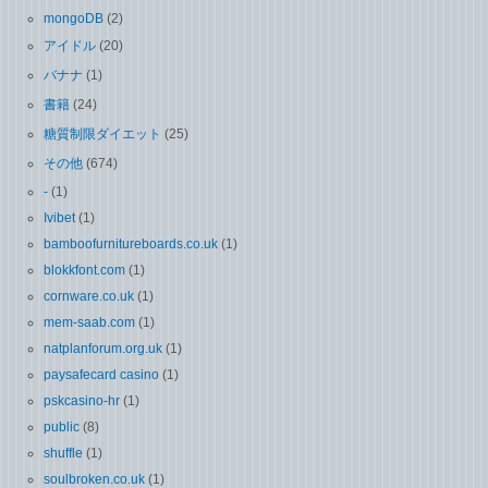
mongoDB
(2)
アイドル
(20)
バナナ
(1)
書籍
(24)
糖質制限ダイエット
(25)
その他
(674)
-
(1)
Ivibet
(1)
bamboofurnitureboards.co.uk
(1)
blokkfont.com
(1)
cornware.co.uk
(1)
mem-saab.com
(1)
natplanforum.org.uk
(1)
paysafecard casino
(1)
pskcasino-hr
(1)
public
(8)
shuffle
(1)
soulbroken.co.uk
(1)