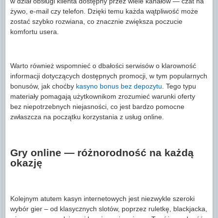
w dział obsługi klienta dostępny przez wiele kanałów — czat na
żywo, e-mail czy telefon. Dzięki temu każda wątpliwość może
zostać szybko rozwiana, co znacznie zwiększa poczucie
komfortu usera.
Warto również wspomnieć o dbałości serwisów o klarowność
informacji dotyczących dostępnych promocji, w tym popularnych
bonusów, jak choćby
kasyno bonus bez depozytu
. Tego typu
materiały pomagają użytkownikom zrozumieć warunki oferty
bez niepotrzebnych niejasności, co jest bardzo pomocne
zwłaszcza na początku korzystania z usług online.
Gry online — różnorodność na każdą
okazję
Kolejnym atutem kasyn internetowych jest niezwykle szeroki
wybór gier – od klasycznych slotów, poprzez ruletkę, blackjacka,