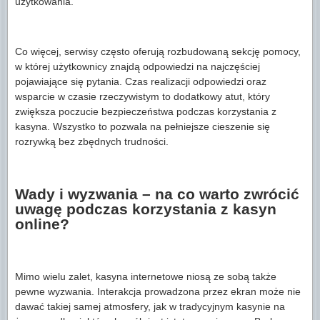
użytkowania.
Co więcej, serwisy często oferują rozbudowaną sekcję pomocy,
w której użytkownicy znajdą odpowiedzi na najczęściej
pojawiające się pytania. Czas realizacji odpowiedzi oraz
wsparcie w czasie rzeczywistym to dodatkowy atut, który
zwiększa poczucie bezpieczeństwa podczas korzystania z
kasyna. Wszystko to pozwala na pełniejsze cieszenie się
rozrywką bez zbędnych trudności.
Wady i wyzwania – na co warto zwrócić
uwagę podczas korzystania z kasyn
online?
Mimo wielu zalet, kasyna internetowe niosą ze sobą także
pewne wyzwania. Interakcja prowadzona przez ekran może nie
dawać takiej samej atmosfery, jak w tradycyjnym kasynie na