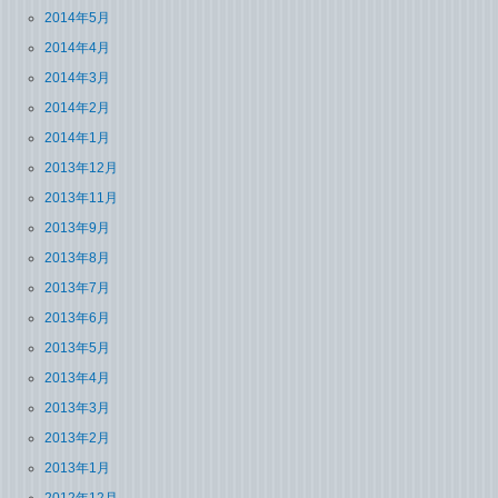
2014年5月
2014年4月
2014年3月
2014年2月
2014年1月
2013年12月
2013年11月
2013年9月
2013年8月
2013年7月
2013年6月
2013年5月
2013年4月
2013年3月
2013年2月
2013年1月