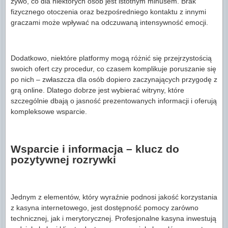
żywo, co dla niektórych osób jest istotnym minusem. Brak
fizycznego otoczenia oraz bezpośredniego kontaktu z innymi
graczami może wpływać na odczuwaną intensywność emocji.
Dodatkowo, niektóre platformy mogą różnić się przejrzystością
swoich ofert czy procedur, co czasem komplikuje poruszanie się
po nich – zwłaszcza dla osób dopiero zaczynających przygodę z
grą online. Dlatego dobrze jest wybierać witryny, które
szczególnie dbają o jasność prezentowanych informacji i oferują
kompleksowe wsparcie.
Wsparcie i informacja – klucz do
pozytywnej rozrywki
Jednym z elementów, który wyraźnie podnosi jakość korzystania
z kasyna internetowego, jest dostępność pomocy zarówno
technicznej, jak i merytorycznej. Profesjonalne kasyna inwestują