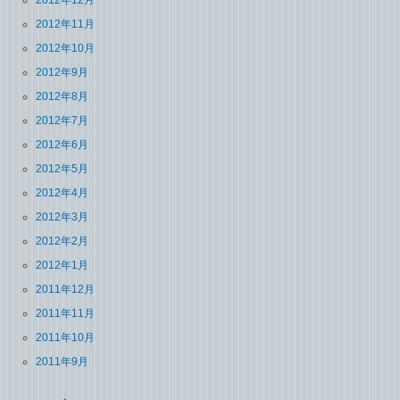
2012年12月
2012年11月
2012年10月
2012年9月
2012年8月
2012年7月
2012年6月
2012年5月
2012年4月
2012年3月
2012年2月
2012年1月
2011年12月
2011年11月
2011年10月
2011年9月