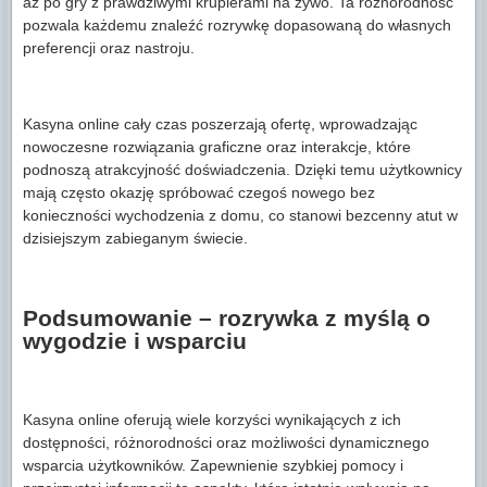
aż po gry z prawdziwymi krupierami na żywo. Ta różnorodność
pozwala każdemu znaleźć rozrywkę dopasowaną do własnych
preferencji oraz nastroju.
Kasyna online cały czas poszerzają ofertę, wprowadzając
nowoczesne rozwiązania graficzne oraz interakcje, które
podnoszą atrakcyjność doświadczenia. Dzięki temu użytkownicy
mają często okazję spróbować czegoś nowego bez
konieczności wychodzenia z domu, co stanowi bezcenny atut w
dzisiejszym zabieganym świecie.
Podsumowanie – rozrywka z myślą o
wygodzie i wsparciu
Kasyna online oferują wiele korzyści wynikających z ich
dostępności, różnorodności oraz możliwości dynamicznego
wsparcia użytkowników. Zapewnienie szybkiej pomocy i