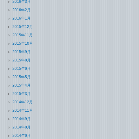
2016年3月
2016年2月
2016年1月
2015年12月
2015年11月
2015年10月
2015年9月
2015年8月
2015年6月
2015年5月
2015年4月
2015年3月
2014年12月
2014年11月
2014年9月
2014年8月
2014年6月