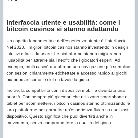
Interfaccia utente e usabilità: come i
bitcoin casinos si stanno adattando
Un aspetto fondamentale dell’esperienza utente è l’interfaccia.
Nel 2023, i migliori bitcoin casinos stanno investendo in design
intuitivi e facili da usare. Le piattaforme stanno migliorando
l’usabilità per attrarre sia i neofiti che i giocatori esperti. Ad
esempio, molti casinò ora offrono una navigazione più semplice,
con sezioni chiaramente etichettate e accesso rapido ai giochi
più popolari come le slot e i tavoli da gioco.
Inoltre, la compatibilità con i dispositivi mobili è diventata una
priorità. Con sempre più giocatori che utilizzano smartphone e
tablet per scommettere, i bitcoin casinos stanno ottimizzando le
loro piattaforme per garantire un’esperienza fluida su qualsiasi
dispositivo. Questo significa che puoi divertirti anche in
movimento, senza compromettere la qualità del gioco.