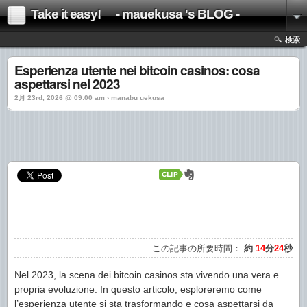
Take it easy! - mauekusa 's BLOG -
検索
Esperienza utente nei bitcoin casinos: cosa
aspettarsi nel 2023
2月 23rd, 2026 @ 09:00 am › manabu uekusa
この記事の所要時間：
約
14
分
24
秒
Nel 2023, la scena dei bitcoin casinos sta vivendo una vera e
propria evoluzione. In questo articolo, esploreremo come
l’esperienza utente si sta trasformando e cosa aspettarsi da