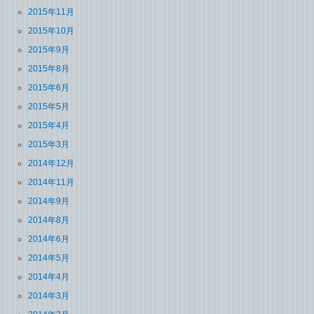
2015年11月
2015年10月
2015年9月
2015年8月
2015年6月
2015年5月
2015年4月
2015年3月
2014年12月
2014年11月
2014年9月
2014年8月
2014年6月
2014年5月
2014年4月
2014年3月