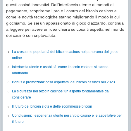
questi casinò innovativi. Dall’interfaccia utente ai metodi di
pagamento, scopriremo i pro e i contro dei bitcoin casinos e
come le novità tecnologiche stanno migliorando il modo in cui
giochiamo. Se sei un appassionato di gioco d’azzardo, continua
a leggere per avere un’idea chiara su cosa ti aspetta nel mondo
dei casinò con criptovaluta.
La crescente popolarità dei bitcoin casinos nel panorama del gioco
online
Interfaccia utente e usabilità: come i bitcoin casinos si stanno
adattando
Bonus e promozioni: cosa aspettarsi dai bitcoin casinos nel 2023
La sicurezza nei bitcoin casinos: un aspetto fondamentale da
considerare
Il futuro dei bitcoin slots e delle scommesse bitcoin
Conclusioni: l’esperienza utente nei crypto casino e le aspettative per
il futuro