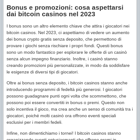
Bonus e promozioni: cosa aspettarsi
dai bitcoin casinos nel 2023
I bonus sono un altro elemento chiave che attira i giocatori nei
bitcoin casinos. Nel 2023, ci aspettiamo di vedere un aumento
dei bonus crypto gratis senza deposito, che permettono di
provare i giochi senza rischiare i propri fondi. Questi bonus
sono un modo fantastico per esplorare le offerte di un casinò
senza alcun impegno finanziario. Inoltre, i casinò stanno
creando promozioni più personalizzate, in modo da soddisfare
le esigenze di diversi tipi di giocatori.
Oltre ai bonus senza deposito, i bitcoin casinos stanno anche
introducendo programmi di fedeltà più generosi. I giocatori
possono guadagnare punti ogni volta che scommettono, che
possono poi essere convertiti in bonus o premi. Questo non
solo incentiva il gioco, ma crea anche un senso di comunità tra i
giocatori, poiché molti casinò ora offrono eventi speciali
esclusivi per i membri fedeli.
Infine, non dimentichiamo i tornei! I bitcoin casinos stanno
organizzando eventi entusiasmanti che offrono premi in