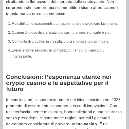
sfruttando le fluttuazioni del mercato delle criptovalute. Non
sorprende che sempre più scommettitori stiano abbracciando
questa nuova era di scommesse.
Flessibilità nei pagamenti: puoi scommettere e prelevare facilmente.
Opzioni di gioco diversificate: dai casinò ai giochi di carte e slot.
Comunità di giocatori in crescita: più ci si unisce, più si impara.
Eventi e tornei regolari: le competizioni rendono il gioco più
interessante.
Conclusioni: l’esperienza utente nei
crypto casino e le aspettative per il
futuro
In conclusione, l’esperienza utente nei bitcoin casinos nel 2023
promette di essere entusiasmante e ricca di innovazioni. Con
un’interfaccia utente migliorata, bonus allettanti e una sicurezza
senza precedenti, ci sono molte ragioni per cui i giocatori
dovrebbero considerare di provare un
btc casino
. È un