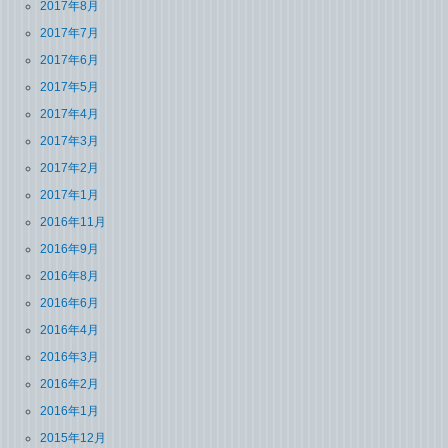
2017年8月
2017年7月
2017年6月
2017年5月
2017年4月
2017年3月
2017年2月
2017年1月
2016年11月
2016年9月
2016年8月
2016年6月
2016年4月
2016年3月
2016年2月
2016年1月
2015年12月