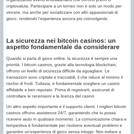
criptovaluta. Partecipare a un torneo non è solo un modo per
vincere, ma anche per socializzare con altri appassionati di
gioco, rendendo l’esperienza ancora più coinvolgente.
La sicurezza nei bitcoin casinos: un
aspetto fondamentale da considerare
Quando si parla di gioco online, la sicurezza è sempre una
priorità. I bitcoin casinos, grazie alla tecnologia blockchain,
offrono un livello di sicurezza difficile da eguagliare. Le
transazioni sono criptate e tracciabili, il che riduce al minimo il
rischio di frodi. Tuttavia, è fondamentale scegliere un casinò
affidabile e ben reputato. Prima di registrarti, assicurati di
controllare le recensioni e la licenza del casinò.
Un altro aspetto importante è il supporto clienti. I migliori bitcoin
casinos offrono assistenza 24/7, garantendo che tu possa
ricevere aiuto in qualsiasi momento. La comunicazione chiara e
tempestiva è fondamentale per risolvere eventuali problemi e
garantire un’esperienza di gioco senza intoppi. Non esitare a