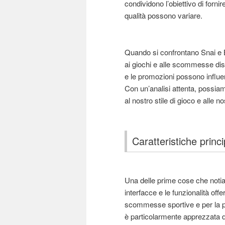
condividono l’obiettivo di forni
qualità possono variare.
Quando si confrontano Snai e B
ai giochi e alle scommesse dispo
e le promozioni possono influe
Con un’analisi attenta, possiam
al nostro stile di gioco e alle n
Caratteristiche princi
Una delle prime cose che noti
interfacce e le funzionalità off
scommesse sportive e per la p
è particolarmente apprezzata d