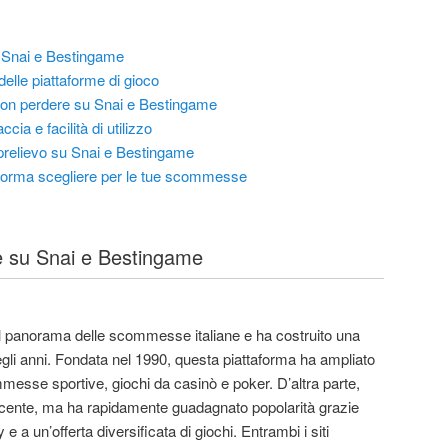
 Snai e Bestingame
 delle piattaforme di gioco
on perdere su Snai e Bestingame
cia e facilità di utilizzo
prelievo su Snai e Bestingame
aforma scegliere per le tue scommesse
 su Snai e Bestingame
el panorama delle scommesse italiane e ha costruito una
egli anni. Fondata nel 1990, questa piattaforma ha ampliato
messe sportive, giochi da casinò e poker. D’altra parte,
ecente, ma ha rapidamente guadagnato popolarità grazie
 e a un’offerta diversificata di giochi. Entrambi i siti