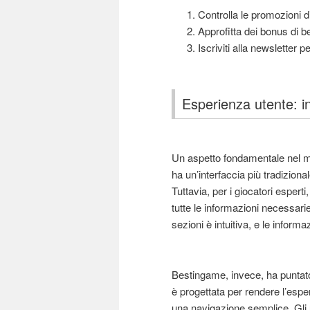
Controlla le promozioni dis
Approfitta dei bonus di b
Iscriviti alla newsletter 
Esperienza utente: int
Un aspetto fondamentale nel m
ha un’interfaccia più tradizional
Tuttavia, per i giocatori esper
tutte le informazioni necessari
sezioni è intuitiva, e le infor
Bestingame, invece, ha puntato
è progettata per rendere l’espe
una navigazione semplice. Gli