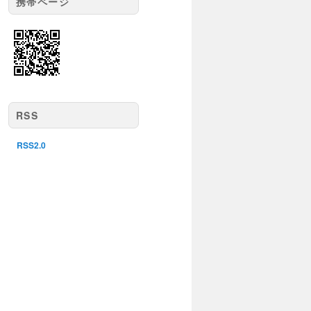
携帯ページ
RSS
RSS2.0