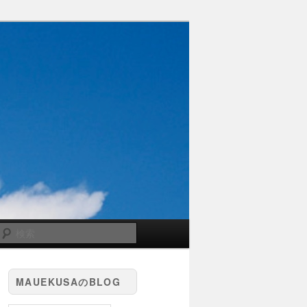
検
索
MAUEKUSAのBLOG