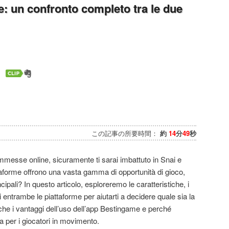
: un confronto completo tra le due
この記事の所要時間：
約
14
分
49
秒
messe online, sicuramente ti sarai imbattuto in Snai e
aforme offrono una vasta gamma di opportunità di gioco,
cipali? In questo articolo, esploreremo le caratteristiche, i
 entrambe le piattaforme per aiutarti a decidere quale sia la
che i vantaggi dell’uso dell’app Bestingame e perché
a per i giocatori in movimento.