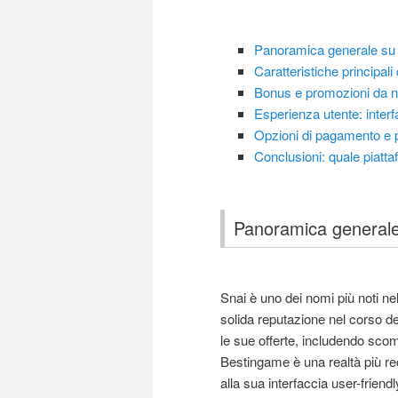
Panoramica generale su
Caratteristiche principali
Bonus e promozioni da n
Esperienza utente: interfac
Opzioni di pagamento e 
Conclusioni: quale piatt
Panoramica generale
Snai è uno dei nomi più noti n
solida reputazione nel corso d
le sue offerte, includendo scom
Bestingame è una realtà più r
alla sua interfaccia user-friendly