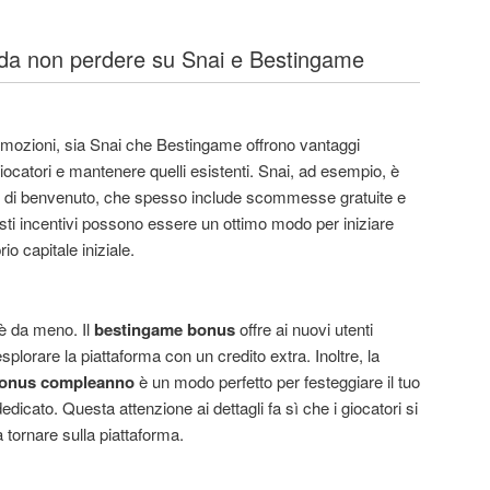
da non perdere su Snai e Bestingame
omozioni, sia Snai che Bestingame offrono vantaggi
giocatori e mantenere quelli esistenti. Snai, ad esempio, è
s di benvenuto, che spesso include scommesse gratuite e
ti incentivi possono essere un ottimo modo per iniziare
io capitale iniziale.
 è da meno. Il
bestingame bonus
offre ai nuovi utenti
splorare la piattaforma con un credito extra. Inoltre, la
bonus compleanno
è un modo perfetto per festeggiare il tuo
dicato. Questa attenzione ai dettagli fa sì che i giocatori si
 tornare sulla piattaforma.