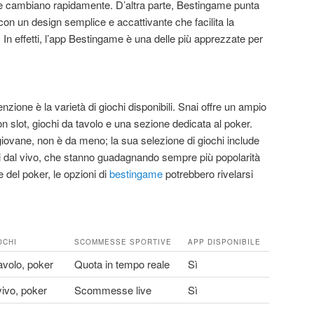
he cambiano rapidamente. D’altra parte, Bestingame punta
on un design semplice e accattivante che facilita la
 In effetti, l’app Bestingame è una delle più apprezzate per
nzione è la varietà di giochi disponibili. Snai offre un ampio
on slot, giochi da tavolo e una sezione dedicata al poker.
ovane, non è da meno; la sua selezione di giochi include
hi dal vivo, che stanno guadagnando sempre più popolarità
e del poker, le opzioni di
bestingame
potrebbero rivelarsi
OCHI
SCOMMESSE SPORTIVE
APP DISPONIBILE
tavolo, poker
Quota in tempo reale
Sì
 vivo, poker
Scommesse live
Sì