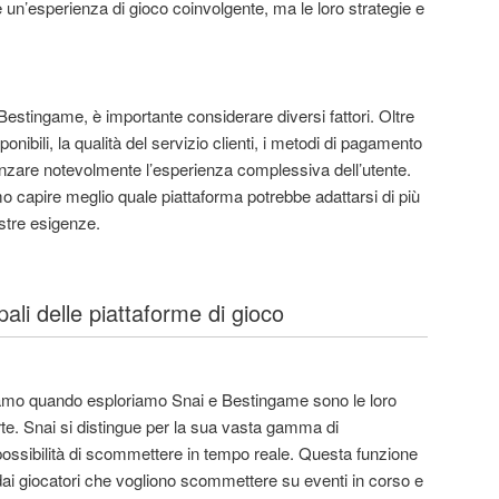
re un’esperienza di gioco coinvolgente, ma le loro strategie e
estingame, è importante considerare diversi fattori. Oltre
nibili, la qualità del servizio clienti, i metodi di pagamento
nzare notevolmente l’esperienza complessiva dell’utente.
o capire meglio quale piattaforma potrebbe adattarsi di più
ostre esigenze.
pali delle piattaforme di gioco
amo quando esploriamo Snai e Bestingame sono le loro
erte. Snai si distingue per la sua vasta gamma di
ossibilità di scommettere in tempo reale. Questa funzione
ai giocatori che vogliono scommettere su eventi in corso e