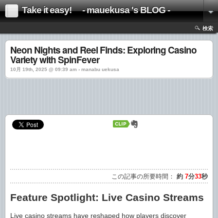
Take it easy! - mauekusa 's BLOG -
検索
Neon Nights and Reel Finds: Exploring Casino
Variety with SpinFever
10月 19th, 2025 @ 09:39 am › manabu uekusa
この記事の所要時間：
約
7
分
33
秒
Feature Spotlight: Live Casino Streams
Live casino streams have reshaped how players discover