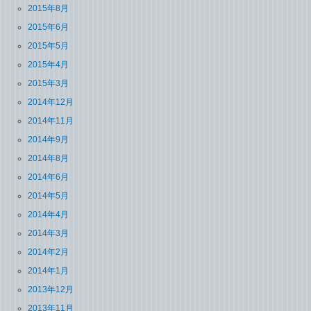
2015年8月
2015年6月
2015年5月
2015年4月
2015年3月
2014年12月
2014年11月
2014年9月
2014年8月
2014年6月
2014年5月
2014年4月
2014年3月
2014年2月
2014年1月
2013年12月
2013年11月