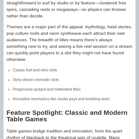
straightforward to surf by studio or by feature—clustered free
spins, cascading reels or megaways—so players can browse
rather than decide.
Themes are a major part of the appeal: mythology, heist stories,
pop culture nods and neon synthwave each attract their own
audiences. The breadth of titles means there’s always
something new to try, and seeing a live reel session on a stream
can quickly point players to a slot they might not have found
otherwise.
Classic fruit and retro slots
Story-driven cinematic slots
Progressive jackpot and networked titles
Innovative mechanics like cluster pays and tumbling reels
Feature Spotlight: Classic and Modern
Table Games
Table games bridge tradition and innovation, from the quiet
rhythm of blackjack to the theatrical spin of roulette. Many