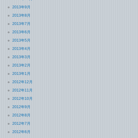
2013年9月
2013年8月
2013年7月
2013年6月
2013年5月
2013年4月
2013年3月
2013年2月
2013年1月
2012年12月
2012年11月
2012年10月
2012年9月
2012年8月
2012年7月
2012年6月