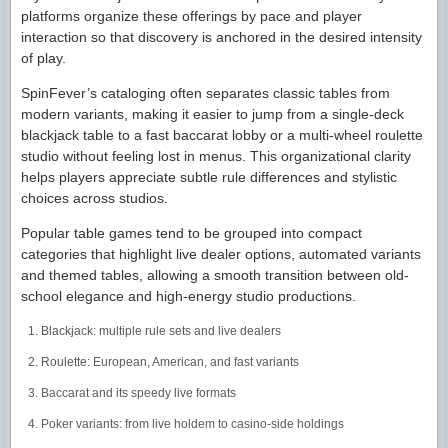
platforms organize these offerings by pace and player
interaction so that discovery is anchored in the desired intensity
of play.
SpinFever’s cataloging often separates classic tables from
modern variants, making it easier to jump from a single-deck
blackjack table to a fast baccarat lobby or a multi-wheel roulette
studio without feeling lost in menus. This organizational clarity
helps players appreciate subtle rule differences and stylistic
choices across studios.
Popular table games tend to be grouped into compact
categories that highlight live dealer options, automated variants
and themed tables, allowing a smooth transition between old-
school elegance and high-energy studio productions.
Blackjack: multiple rule sets and live dealers
Roulette: European, American, and fast variants
Baccarat and its speedy live formats
Poker variants: from live holdem to casino-side holdings