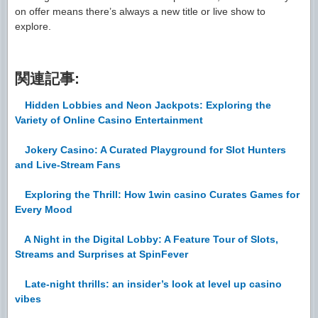
on offer means there’s always a new title or live show to
explore.
関連記事:
Hidden Lobbies and Neon Jackpots: Exploring the
Variety of Online Casino Entertainment
Jokery Casino: A Curated Playground for Slot Hunters
and Live-Stream Fans
Exploring the Thrill: How 1win casino Curates Games for
Every Mood
A Night in the Digital Lobby: A Feature Tour of Slots,
Streams and Surprises at SpinFever
Late-night thrills: an insider’s look at level up casino
vibes