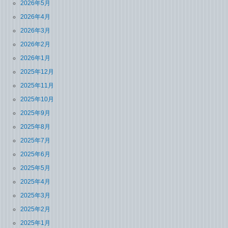
2026年5月
2026年4月
2026年3月
2026年2月
2026年1月
2025年12月
2025年11月
2025年10月
2025年9月
2025年8月
2025年7月
2025年6月
2025年5月
2025年4月
2025年3月
2025年2月
2025年1月