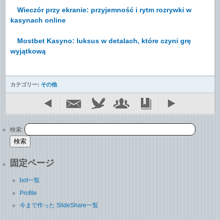
Wieczór przy ekranie: przyjemność i rytm rozrywki w
kasynach online
Mostbet Kasyno: luksus w detalach, które czyni grę
wyjątkową
カテゴリー:
その他
検索:
固定ページ
bot一覧
Profile
今まで作った SlideShare一覧