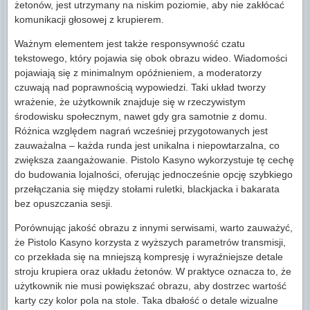
żetonów, jest utrzymany na niskim poziomie, aby nie zakłócać
komunikacji głosowej z krupierem.
Ważnym elementem jest także responsywność czatu
tekstowego, który pojawia się obok obrazu wideo. Wiadomości
pojawiają się z minimalnym opóźnieniem, a moderatorzy
czuwają nad poprawnością wypowiedzi. Taki układ tworzy
wrażenie, że użytkownik znajduje się w rzeczywistym
środowisku społecznym, nawet gdy gra samotnie z domu.
Różnica względem nagrań wcześniej przygotowanych jest
zauważalna – każda runda jest unikalna i niepowtarzalna, co
zwiększa zaangażowanie. Pistolo Kasyno wykorzystuje tę cechę
do budowania lojalności, oferując jednocześnie opcję szybkiego
przełączania się między stołami ruletki, blackjacka i bakarata
bez opuszczania sesji.
Porównując jakość obrazu z innymi serwisami, warto zauważyć,
że Pistolo Kasyno korzysta z wyższych parametrów transmisji,
co przekłada się na mniejszą kompresję i wyraźniejsze detale
stroju krupiera oraz układu żetonów. W praktyce oznacza to, że
użytkownik nie musi powiększać obrazu, aby dostrzec wartość
karty czy kolor pola na stole. Taka dbałość o detale wizualne