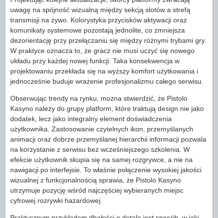
uwagę na spójność wizualną między sekcją slotów a strefą
transmisji na żywo. Kolorystyka przycisków aktywacji oraz
komunikaty systemowe pozostają jednolite, co zmniejsza
dezorientację przy przełączaniu się między różnymi trybami gry.
W praktyce oznacza to, że gracz nie musi uczyć się nowego
układu przy każdej nowej funkcji. Taka konsekwencja w
projektowaniu przekłada się na wyższy komfort użytkowania i
jednocześnie buduje wrażenie profesjonalizmu całego serwisu.
Obserwując trendy na rynku, można stwierdzić, że Pistolo
Kasyno należy do grupy platform, które traktują design nie jako
dodatek, lecz jako integralny element doświadczenia
użytkownika. Zastosowanie czytelnych ikon, przemyślanych
animacji oraz dobrze przemyślanej hierarchii informacji pozwala
na korzystanie z serwisu bez wcześniejszego szkolenia. W
efekcie użytkownik skupia się na samej rozgrywce, a nie na
nawigacji po interfejsie. To właśnie połączenie wysokiej jakości
wizualnej z funkcjonalnością sprawia, że Pistolo Kasyno
utrzymuje pozycję wśród najczęściej wybieranych miejsc
cyfrowej rozrywki hazardowej.
Praktycznym przykładem dbałości o detale jest sposób, w jaki