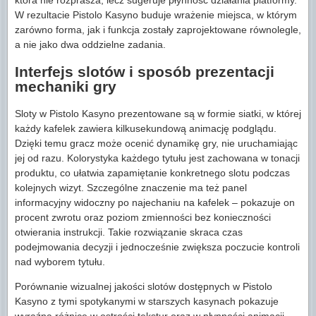
która nie rozprasza, lecz sugeruje płynność działania platformy.
W rezultacie Pistolo Kasyno buduje wrażenie miejsca, w którym
zarówno forma, jak i funkcja zostały zaprojektowane równolegle,
a nie jako dwa oddzielne zadania.
Interfejs slotów i sposób prezentacji
mechaniki gry
Sloty w Pistolo Kasyno prezentowane są w formie siatki, w której
każdy kafelek zawiera kilkusekundową animację podglądu.
Dzięki temu gracz może ocenić dynamikę gry, nie uruchamiając
jej od razu. Kolorystyka każdego tytułu jest zachowana w tonacji
produktu, co ułatwia zapamiętanie konkretnego slotu podczas
kolejnych wizyt. Szczególne znaczenie ma też panel
informacyjny widoczny po najechaniu na kafelek – pokazuje on
procent zwrotu oraz poziom zmienności bez konieczności
otwierania instrukcji. Takie rozwiązanie skraca czas
podejmowania decyzji i jednocześnie zwiększa poczucie kontroli
nad wyborem tytułu.
Porównanie wizualnej jakości slotów dostępnych w Pistolo
Kasyno z tymi spotykanymi w starszych kasynach pokazuje
wyraźną różnicę w ostrości tekstur oraz w płynności animacji.