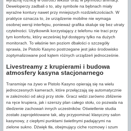
Deweloperzy zadbali o to, aby symbole na bębnach miały
wyraźne kontury nawet przy mniejszych rozdzielczościach. W
praktyce oznacza to, że urządzenie mobilne nie wymaga
osobnej wersji interfejsu, ponieważ grafika skaluje się bez utraty
czytelności. Użytkownik korzystający z telefonu nie traci przy
tym komfortu, który wcześniej był dostępny tylko na dużych
monitorach. To właśnie ten poziom dbałości o szczegóły
sprawia, że Pistolo Kasyno postrzegane jest jako środowisko
zoptymalizowane pod kątem różnych urządzeń jednocześnie.
Livestreamy z krupierami i budowa
atmosfery kasyna stacjonarnego
Transmisje na żywo w Pistolo Kasyno opierają się na wielu
jednoczesnych kamerach, które przełączają się automatycznie
w zależności od akcji przy stole. Gracz widzi zarówno zbliżenie
na ręce krupiera, jak i szerszy plan całego stołu, co pozwala na
śledzenie zachowań innych uczestników. Oświetlenie studia
zostało zaprojektowane tak, aby przypominać klasyczny salon
kasynowy, z ciepłymi punktami świetlnymi padającymi na
zielone sukno. Dźwięk tła, obejmujący ciche rozmowy i szum