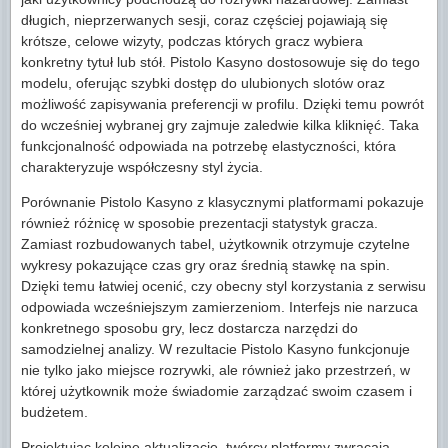
długich, nieprzerwanych sesji, coraz częściej pojawiają się
krótsze, celowe wizyty, podczas których gracz wybiera
konkretny tytuł lub stół. Pistolo Kasyno dostosowuje się do tego
modelu, oferując szybki dostęp do ulubionych slotów oraz
możliwość zapisywania preferencji w profilu. Dzięki temu powrót
do wcześniej wybranej gry zajmuje zaledwie kilka kliknięć. Taka
funkcjonalność odpowiada na potrzebę elastyczności, która
charakteryzuje współczesny styl życia.
Porównanie Pistolo Kasyno z klasycznymi platformami pokazuje
również różnicę w sposobie prezentacji statystyk gracza.
Zamiast rozbudowanych tabel, użytkownik otrzymuje czytelne
wykresy pokazujące czas gry oraz średnią stawkę na spin.
Dzięki temu łatwiej ocenić, czy obecny styl korzystania z serwisu
odpowiada wcześniejszym zamierzeniom. Interfejs nie narzuca
konkretnego sposobu gry, lecz dostarcza narzędzi do
samodzielnej analizy. W rezultacie Pistolo Kasyno funkcjonuje
nie tylko jako miejsce rozrywki, ale również jako przestrzeń, w
której użytkownik może świadomie zarządzać swoim czasem i
budżetem.
Projektując kolejne aktualizacje, twórcy platformy zwracają