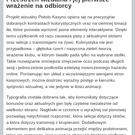
wrażenie na odbiorcy
Projekt wizualny Pistolo Kasyno opiera się na precyzyjnie
dobranych kontrastach kolorystycznych oraz na ciemnej tonacji
tła, które pozwala wyróżnić jasne elementy interaktywne. Dzięki
temu użytkownik od razu zauważa pasy z aktualnymi slotami
oraz sekcje z transmisjami na żywo. Kolorystyka nie jest
przypadkowa – głęboka czerń i nasycona zieleń tworzą
wrażenie klubu, w którym światło pada tylko na wybrane stoliki.
Takie rozwiązanie zmniejsza zmęczenie oczu podczas długich
sesji i jednocześnie podkreśla estetykę nowoczesnego hazardu
online. Porównując ten układ z wcześniejszymi wersjami stron
kasynowych, można dostrzec wyraźny postęp w kierunku
spójności wizualnej, a nie jedynie w ilości animacji.
Typografia została dobrana tak, aby komunikaty dotyczące
bonusów oraz aktualnych gier były czytelne niezależnie od
wielkości ekranu. Nagłówki w czcionce o wyraźnej osi pionowej
pozwalają natychmiast rozpoznać, która sekcja dotyczy slotów,
a która dotyczy transmisji z krupierami. Dodatkowym
elementem jest delikatna animacja przejść między podstronami,