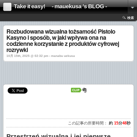
Take it easy! - mauekusa 's BLOG -
検索
Rozbudowana wizualna tożsamość Pistolo
Kasyno i sposób, w jaki wpływa ona na
codzienne korzystanie z produktów cyfrowej
rozrywki
10月 15th, 2025 @ 02:32 pm › manabu uekusa
この記事の所要時間：
約
15
分
48
秒
Przestrzeń wizualna i jej pierwsze