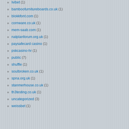
Ivibet
(1)
bamboofurnitureboards.co.uk
(1)
blokkfont.com
(1)
cornware.co.uk
(1)
mem-saab.com
(1)
natplanforum.org.uk
(1)
paysafecard casino
(1)
pskcasino-hr
(1)
public
(7)
shuffle
(1)
soulbroken.co.uk
(1)
spna.org.uk
(1)
stanmerhouse.co.uk
(1)
th3testing.co.uk
(1)
uncategorized
(3)
weissbet
(1)