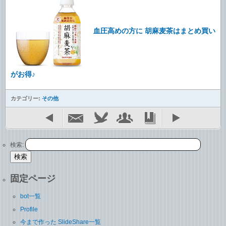
血圧高めの方に 胡麻麦茶はまとめ買い
がお得♪
カテゴリー:
その他
検索:
固定ページ
bot一覧
Profile
今まで作った SlideShare一覧