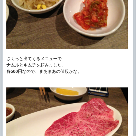
さくっと出てくるメニューで
ナムル
と
キムチ
を頼みました。
各500円
なので、まあまあの値段かな。