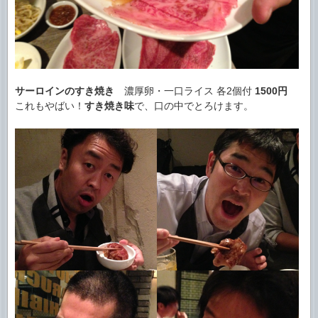
サーロインのすき焼き
濃厚卵・一口ライス 各2個付
1500円
これもやばい！
すき焼き味
で、口の中でとろけます。