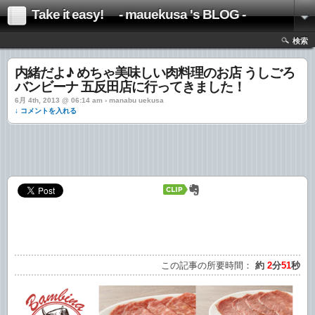
Take it easy! - mauekusa 's BLOG -
検索
内緒だよ♪ めちゃ美味しい肉料理のお店 うしごろ
バンビーナ 五反田店に行ってきました！
6月 4th, 2013 @ 06:14 am › manabu uekusa
↓ コメントを入れる
この記事の所要時間：
約
2
分
51
秒