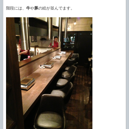
階段には、
牛
や
豚
の絵が並んでます。