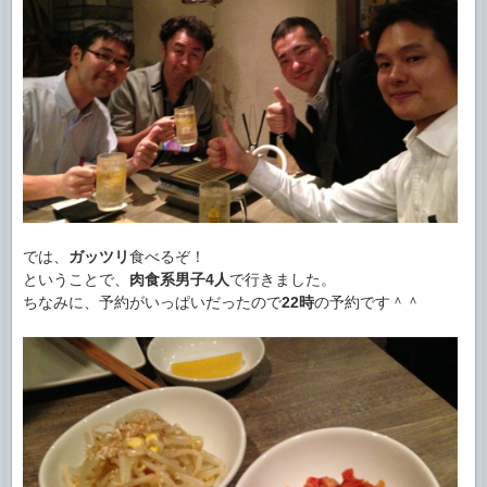
では、
ガッツリ
食べるぞ！
ということで、
肉食系男子
4人
で行きました。
ちなみに、予約がいっぱいだったので
22時
の予約です＾＾