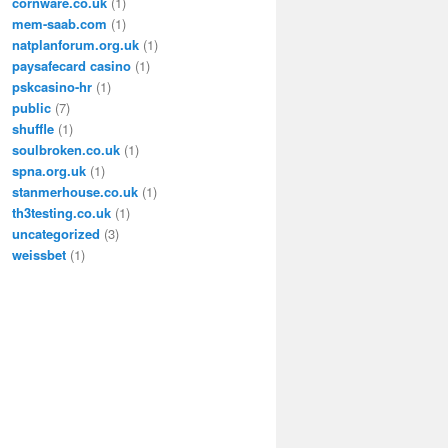
cornware.co.uk
(1)
mem-saab.com
(1)
natplanforum.org.uk
(1)
paysafecard casino
(1)
pskcasino-hr
(1)
public
(7)
shuffle
(1)
soulbroken.co.uk
(1)
spna.org.uk
(1)
stanmerhouse.co.uk
(1)
th3testing.co.uk
(1)
uncategorized
(3)
weissbet
(1)