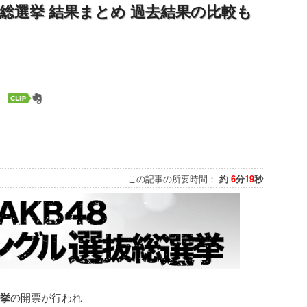
選別総選挙 結果まとめ 過去結果の比較も
この記事の所要時間：
約
6
分
19
秒
挙
の開票が行われ