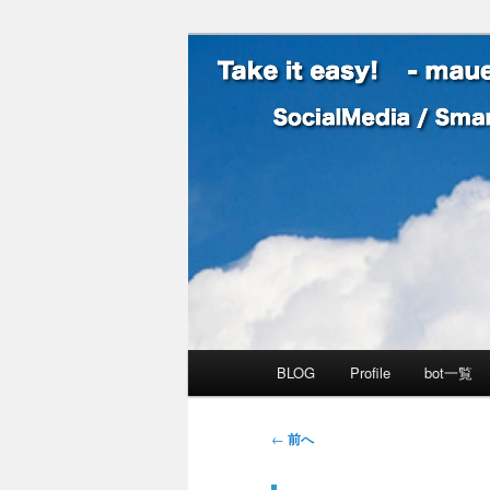
SocialMedia / SmartPhone /
Take it easy
メインメニュー
BLOG
Profile
bot一覧
メインコンテンツへ移動
サブコンテンツへ移動
投稿ナビゲーション
←
前へ