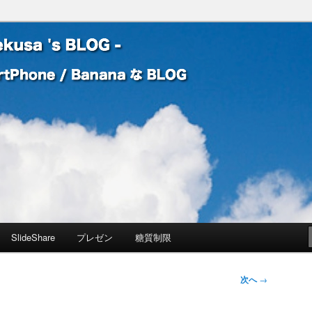
 Banana な BLOG
! – mauekusa 's BLOG -
SlideShare
プレゼン
糖質制限
次へ
→