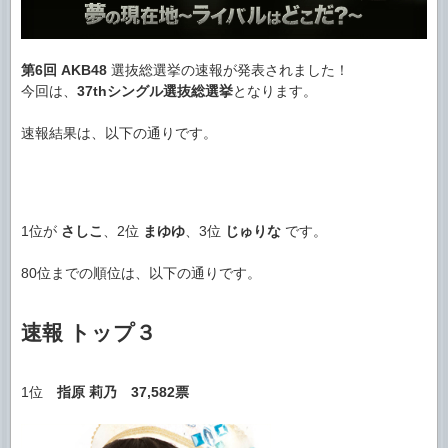
第6回
AKB48
選抜総選挙の速報が発表されました！
今回は、
37thシングル選抜総選挙
となります。
速報結果は、以下の通りです。
1位が
さしこ
、2位
まゆゆ
、3位
じゅりな
です。
80位までの順位は、以下の通りです。
速報 トップ３
1位
指原 莉乃
37,582票