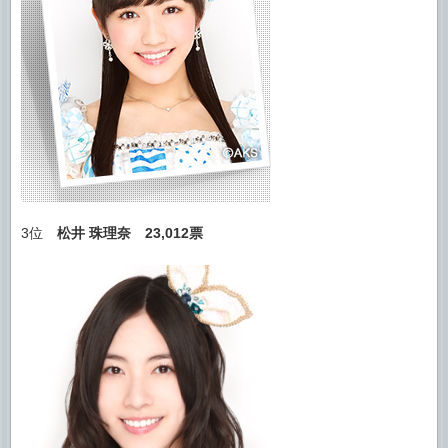
3位
松井 珠理奈
23,012票