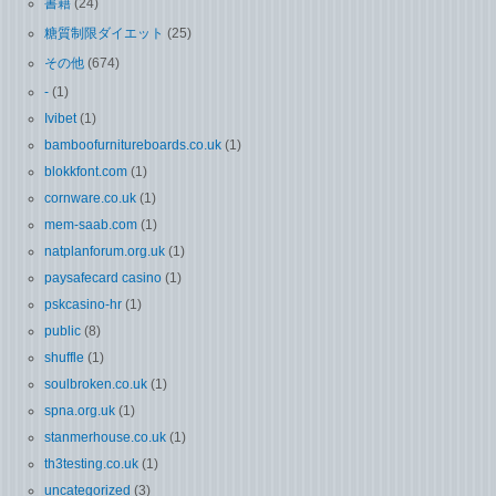
書籍
(24)
糖質制限ダイエット
(25)
その他
(674)
-
(1)
Ivibet
(1)
bamboofurnitureboards.co.uk
(1)
blokkfont.com
(1)
cornware.co.uk
(1)
mem-saab.com
(1)
natplanforum.org.uk
(1)
paysafecard casino
(1)
pskcasino-hr
(1)
public
(8)
shuffle
(1)
soulbroken.co.uk
(1)
spna.org.uk
(1)
stanmerhouse.co.uk
(1)
th3testing.co.uk
(1)
uncategorized
(3)