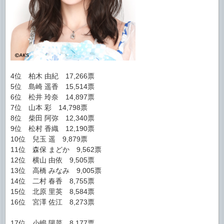
4位 柏木 由紀 17,266票
5位 島崎 遥香 15,514票
6位 松井 玲奈 14,897票
7位 山本 彩 14,798票
8位 柴田 阿弥 12,340票
9位 松村 香織 12,190票
10位 兒玉 遥 9,879票
11位 森保 まどか 9,562票
12位 横山 由依 9,505票
13位 高橋 みなみ 9,005票
14位 二村 春香 8,755票
15位 北原 里英 8,584票
16位 宮澤 佐江 8,273票
17位 小嶋 陽菜 8,177票