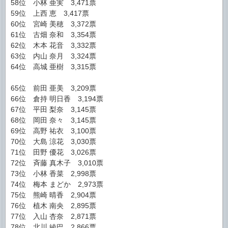
58位 小林 亜実 3,471票
59位 上西 恵 3,417票
60位 宮崎 美穂 3,372票
61位 古畑 奈和 3,354票
62位 木本 花音 3,332票
63位 内山 奈月 3,324票
64位 高城 亜樹 3,315票
65位 前田 亜美 3,209票
66位 倉持 明日香 3,194票
67位 平田 梨奈 3,145票
68位 岡田 奈々 3,145票
69位 高野 祐衣 3,100票
70位 大島 涼花 3,030票
71位 田野 優花 3,026票
72位 斉藤 真木子 3,010票
73位 小林 香菜 2,998票
74位 梅本 まどか 2,973票
75位 熊崎 晴香 2,904票
76位 植木 南央 2,895票
77位 入山 杏奈 2,871票
78位 北川 綾巴 2,866票