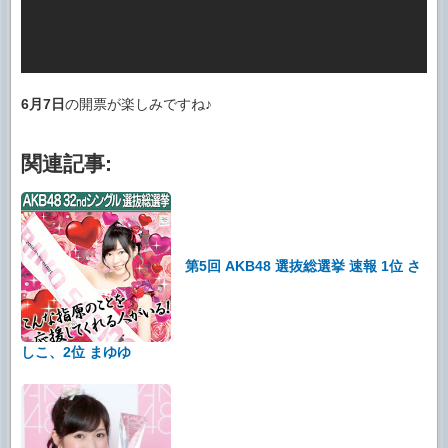
6月7日
の開票が楽しみですね♪
関連記事:
第5回 AKB48 選抜総選挙 速報 1位 さ
しこ、2位 まゆゆ