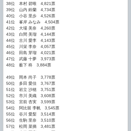
38位 本村 碧唯 4,821票
39位 山内 鈴蘭 4,734票
40位 小谷 里歩 4,526票
41位 峯岸 みなみ 4,504票
42位 大場 美奈 4,260票
43位 白間 美瑠 4,144票
44位 古川 愛李 4,143票
45位 川栄 李奈 4,057票
46位 田島 芽瑠 4,021票
47位 武藤 十夢 3,973票
48位 薮下 柊 3,884票
49位 岡本 尚子 3,778票
50位 多田 愛佳 3,767票
51位 岩立 沙穂 3,751票
52位 市川 美織 3,608票
53位 宮前 杏実 3,599票
54位 阿比留 李帆 3,545票
55位 谷川 愛梨 3,514票
56位 生駒 里奈 3,510票
57位 松岡 菜摘 3,481票