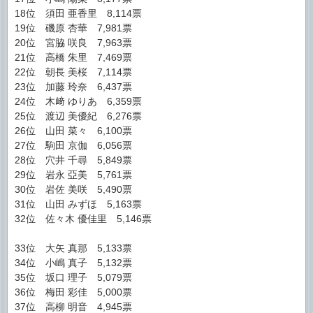
18位 須田 亜香里 8,114票
19位 磯原 杏華 7,981票
20位 宮脇 咲良 7,963票
21位 高橋 朱里 7,469票
22位 朝長 美桜 7,114票
23位 加藤 玲奈 6,437票
24位 木﨑 ゆりあ 6,359票
25位 渡辺 美優紀 6,276票
26位 山田 菜々 6,100票
27位 駒田 京伽 6,056票
28位 穴井 千尋 5,849票
29位 岩永 亞美 5,761票
30位 岩佐 美咲 5,490票
31位 山田 みずほ 5,163票
32位 佐々木 優佳里 5,146票
33位 大矢 真那 5,133票
34位 小嶋 真子 5,132票
35位 坂口 理子 5,079票
36位 梅田 彩佳 5,000票
37位 高柳 明音 4,945票