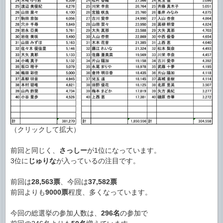
（クリックして拡大）
前回と同じく、
さっしー
が1位になっています。
3位に
じゅりな
が入っているの注目です。
前回は
28,563票
、今回は
37,582票
前回よりも
9000票
程度、多くなっています。
今回の総選挙の参加人数は、
296名
の参加で