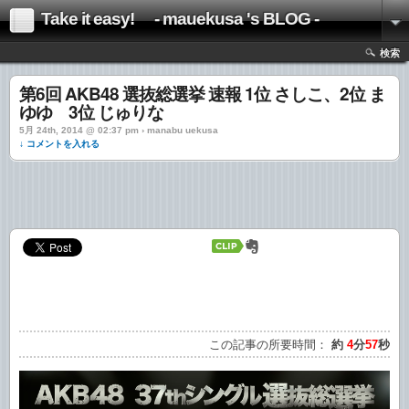
Take it easy! - mauekusa 's BLOG -
検索
第6回 AKB48 選抜総選挙 速報 1位 さしこ、2位 ま
ゆゆ 3位 じゅりな
5月 24th, 2014 @ 02:37 pm › manabu uekusa
↓ コメントを入れる
この記事の所要時間：
約
4
分
57
秒