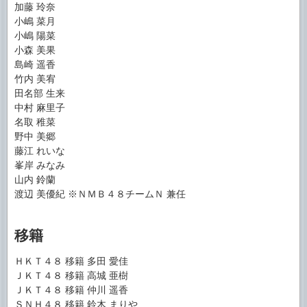
加藤 玲奈
小嶋 菜月
小嶋 陽菜
小森 美果
島崎 遥香
竹内 美宥
田名部 生来
中村 麻里子
名取 稚菜
野中 美郷
藤江 れいな
峯岸 みなみ
山内 鈴蘭
渡辺 美優紀 ※ＮＭＢ４８チームＮ 兼任
移籍
ＨＫＴ４８ 移籍 多田 愛佳
ＪＫＴ４８ 移籍 高城 亜樹
ＪＫＴ４８ 移籍 仲川 遥香
ＳＮＨ４８ 移籍 鈴木 まりや