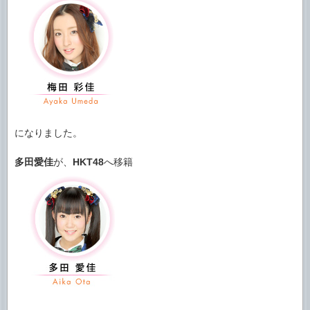
になりました。
多田愛佳
が、
HKT48
へ移籍