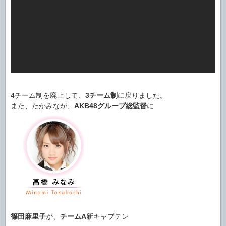
4チーム制を廃止して、
3チーム制
に戻りました。
また、たかみなが、
AKB48グループ総監督
に
篠田麻里子
が、
チームA
新キャプテン