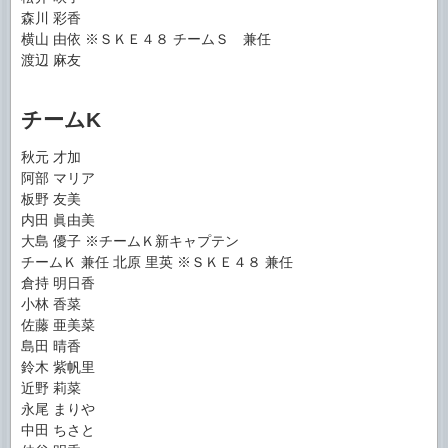
森川 彩香
横山 由依 ※ＳＫＥ４８ チームＳ 兼任
渡辺 麻友
チームK
秋元 才加
阿部 マリア
板野 友美
内田 眞由美
大島 優子 ※チームＫ新キャプテン
チームＫ 兼任 北原 里英 ※ＳＫＥ４８ 兼任
倉持 明日香
小林 香菜
佐藤 亜美菜
島田 晴香
鈴木 紫帆里
近野 莉菜
永尾 まりや
中田 ちさと