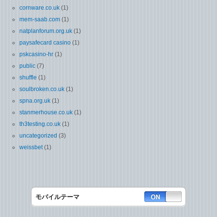
cornware.co.uk
(1)
mem-saab.com
(1)
natplanforum.org.uk
(1)
paysafecard casino
(1)
pskcasino-hr
(1)
public
(7)
shuffle
(1)
soulbroken.co.uk
(1)
spna.org.uk
(1)
stanmerhouse.co.uk
(1)
th3testing.co.uk
(1)
uncategorized
(3)
weissbet
(1)
モバイルテーマ