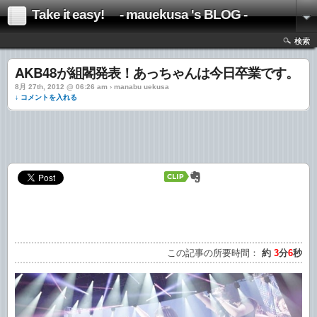
Take it easy! - mauekusa 's BLOG -
検索
AKB48が組閣発表！あっちゃんは今日卒業です。
8月 27th, 2012 @ 06:26 am › manabu uekusa
↓ コメントを入れる
この記事の所要時間：
約
3
分
6
秒