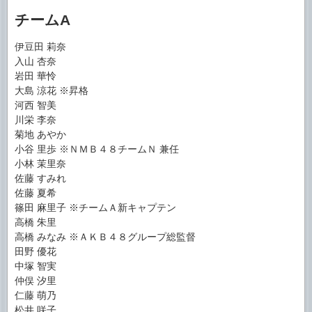
チームA
伊豆田 莉奈
入山 杏奈
岩田 華怜
大島 涼花 ※昇格
河西 智美
川栄 李奈
菊地 あやか
小谷 里歩 ※ＮＭＢ４８チームＮ 兼任
小林 茉里奈
佐藤 すみれ
佐藤 夏希
篠田 麻里子 ※チームＡ新キャプテン
高橋 朱里
高橋 みなみ ※ＡＫＢ４８グループ総監督
田野 優花
中塚 智実
仲俣 汐里
仁藤 萌乃
松井 咲子