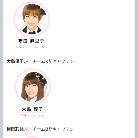
大島優子
が、
チームK
新キャプテン
梅田彩佳
が、
チームB
新キャプテン