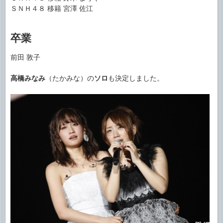
ＳＮＨ４８ 移籍 宮澤 佐江
卒業
前田 敦子
高橋みなみ
（たかみな）の
ソロ
も決定しました。