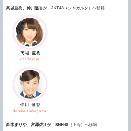
高城亜樹
、
仲川遥香
が、
JKT48
（ジャカルタ）へ移籍
鈴木まりや
、
宮澤佐江
が、
SNH48
（上海）へ移籍