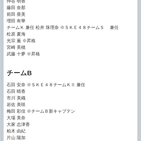
仲谷 明香
藤田 奈那
前田 亜美
増田 有華
チームＫ 兼任 松井 珠理奈 ※ＳＫＥ４８チームＳ 兼任
松原 夏海
光宗 薫 ※昇格
宮崎 美穂
武藤 十夢 ※昇格
チームB
石田 安奈 ※ＳＫＥ４８チームＫⅡ 兼任
石田 晴香
市川 美織
岩佐 美咲
梅田 彩佳 ※チームＢ新キャプテン
大場 美奈
大家 志津香
柏木 由紀
片山 陽加