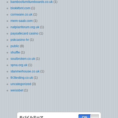
bamboofurnitureboards.co.uk
(1)
blokkfont.com
(1)
cornware.co.uk
(1)
mem-saab.com
(1)
natplanforum.org.uk
(1)
paysafecard casino
(1)
pskcasino-hr
(1)
public
(8)
shuffle
(1)
soulbroken.co.uk
(1)
spna.org.uk
(1)
stanmerhouse.co.uk
(1)
th3testing.co.uk
(1)
uncategorized
(3)
weissbet
(1)
モバイルテーマ