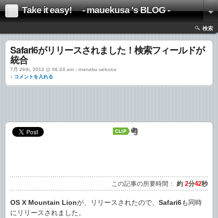
Take it easy! - mauekusa 's BLOG -
検索
Safari6がリリースされました！検索フィールドが
統合
7月 26th, 2012 @ 06:24 am › manabu uekusa
↓ コメントを入れる
この記事の所要時間：
約
2
分
42
秒
OS X Mountain Lion
が、リリースされたので、
Safari6
も同時
にリリースされました。