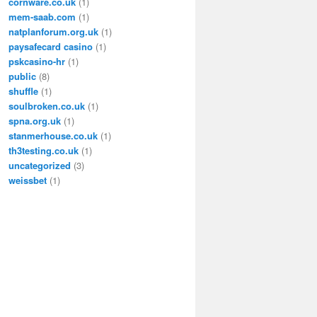
cornware.co.uk
(1)
mem-saab.com
(1)
natplanforum.org.uk
(1)
paysafecard casino
(1)
pskcasino-hr
(1)
public
(8)
shuffle
(1)
soulbroken.co.uk
(1)
spna.org.uk
(1)
stanmerhouse.co.uk
(1)
th3testing.co.uk
(1)
uncategorized
(3)
weissbet
(1)