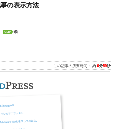
関連記事の表示方法
この記事の所要時間：
約
0
分
59
秒