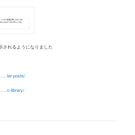
示されるようになりました
l……lar-posts/
……n-library/