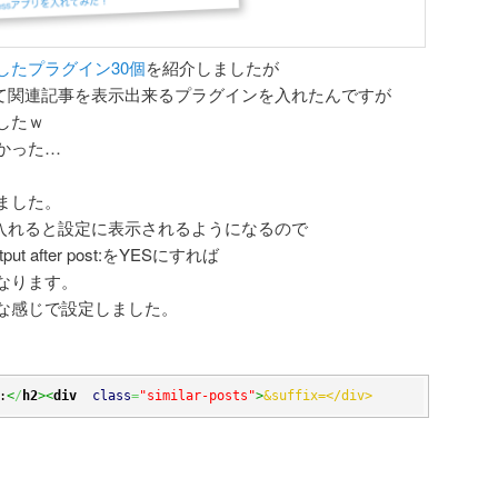
したプラグイン30個
を紹介しましたが
ostsって関連記事を表示出来るプラグインを入れたんですが
したｗ
かった…
ました。
グインを入れると設定に表示されるようになるので
ut after post:をYESにすれば
なります。
な感じで設定しました。
:
<
/
h2
><
div
class
=
"similar-posts"
>
&suffix=</div>