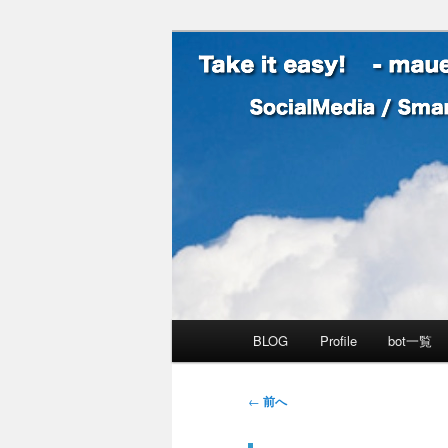
SocialMedia / SmartPhone /
Take it easy
メインメニュー
BLOG
Profile
bot一覧
メインコンテンツへ移動
サブコンテンツへ移動
投稿ナビゲーション
←
前へ