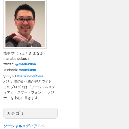
植草 学（うえくさ まなぶ）
manabu uekusa
twitter:
@mauekusa
fafebook:
mauekusa
google+
manabu uekusa
バナナ味の食べ物が好きです♪
このブログでは「ソーシャルメデ
ィア」「スマートフォン」「バナ
ナ」を中心に書きます。
カテゴリ
ソーシャルメディア
(25)