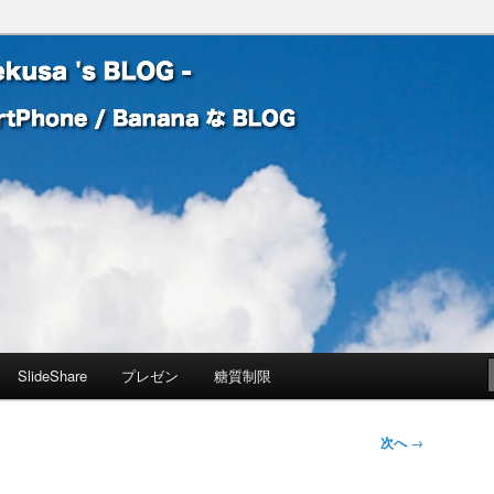
 Banana な BLOG
! – mauekusa 's BLOG -
SlideShare
プレゼン
糖質制限
次へ
→