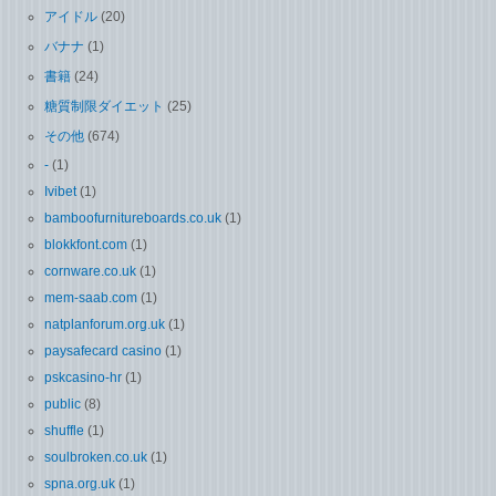
アイドル
(20)
バナナ
(1)
書籍
(24)
糖質制限ダイエット
(25)
その他
(674)
-
(1)
Ivibet
(1)
bamboofurnitureboards.co.uk
(1)
blokkfont.com
(1)
cornware.co.uk
(1)
mem-saab.com
(1)
natplanforum.org.uk
(1)
paysafecard casino
(1)
pskcasino-hr
(1)
public
(8)
shuffle
(1)
soulbroken.co.uk
(1)
spna.org.uk
(1)