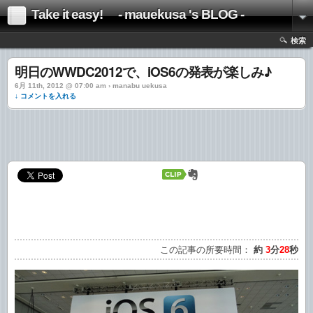
Take it easy! - mauekusa 's BLOG -
検索
明日のWWDC2012で、iOS6の発表が楽しみ♪
6月 11th, 2012 @ 07:00 am › manabu uekusa
↓ コメントを入れる
この記事の所要時間：
約
3
分
28
秒