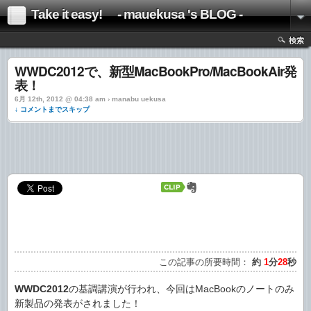
Take it easy! - mauekusa 's BLOG -
検索
WWDC2012で、新型MacBookPro/MacBookAir発
表！
6月 12th, 2012 @ 04:38 am › manabu uekusa
↓ コメントまでスキップ
この記事の所要時間：
約
1
分
28
秒
WWDC2012
の基調講演が行われ、今回はMacBookのノートのみ
新製品の発表がされました！