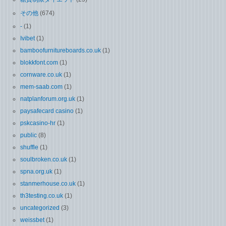
その他
(674)
-
(1)
Ivibet
(1)
bamboofurnitureboards.co.uk
(1)
blokkfont.com
(1)
cornware.co.uk
(1)
mem-saab.com
(1)
natplanforum.org.uk
(1)
paysafecard casino
(1)
pskcasino-hr
(1)
public
(8)
shuffle
(1)
soulbroken.co.uk
(1)
spna.org.uk
(1)
stanmerhouse.co.uk
(1)
th3testing.co.uk
(1)
uncategorized
(3)
weissbet
(1)