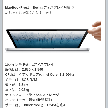
MacBookPro
は、
Retinaディスプレイ
対応で
めちゃくちゃ薄くなりました！！
15.4インチ
Retinaディスプレイ
解像度は、
2,880 x 1,800
CPUは、
クアッドコア
のIntel
Core i7
2.3GHz
メモリは、8GB RAM
薄さが、
1.8cm
重さは、
2.02kg
ディスクは、
フラッシュストレージ
バッテリーは、
最大7時間
駆動
ポートは、Thunderboltと、
USB3
を追加