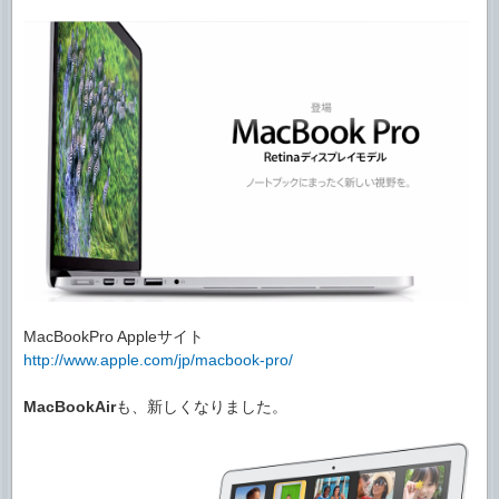
MacBookPro Appleサイト
http://www.apple.com/jp/macbook-pro/
MacBookAir
も、新しくなりました。