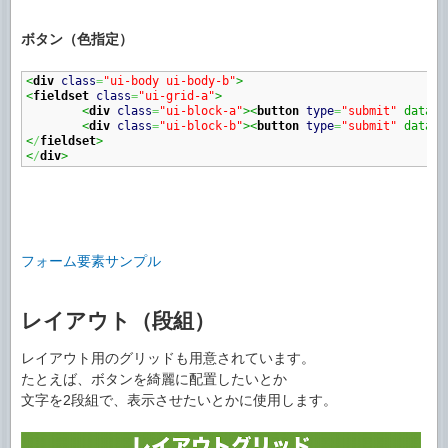
ボタン（色指定）
<
div
class
=
"ui-body ui-body-b"
>
<
fieldset
class
=
"ui-grid-a"
>
<
div
class
=
"ui-block-a"
><
button
type
=
"submit"
 data-t
<
div
class
=
"ui-block-b"
><
button
type
=
"submit"
 data-t
<
/
fieldset
>
<
/
div
>
フォーム要素サンプル
レイアウト（段組）
レイアウト用のグリッドも用意されています。
たとえば、ボタンを綺麗に配置したいとか
文字を2段組で、表示させたいとかに使用します。