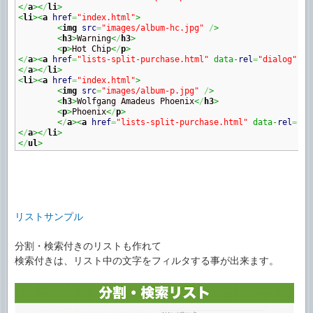
<
/
a
><
/
li
>
<
li
><
a
href
=
"index.html"
>
<
img
src
=
"images/album-hc.jpg"
/
>
<
h3
>
Warning
<
/
h3
>
<
p
>
Hot Chip
<
/
p
>
<
/
a
><
a
href
=
"lists-split-purchase.html"
 data-
rel
=
"dialog"
 da
<
/
a
><
/
li
>
<
li
><
a
href
=
"index.html"
>
<
img
src
=
"images/album-p.jpg"
/
>
<
h3
>
Wolfgang Amadeus Phoenix
<
/
h3
>
<
p
>
Phoenix
<
/
p
>
<
/
a
><
a
href
=
"lists-split-purchase.html"
 data-
rel
=
"di
<
/
a
><
/
li
>
<
/
ul
>
リストサンプル
分割・検索付きのリストも作れて
検索付きは、リスト中の文字をフィルタする事が出来ます。