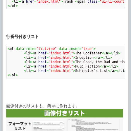
<
li
><
a
href
=
"index.html"
>
Trash 
<
span
class
=
"ui-li-count"
>
6
<
/
ul
>
行番号付きリスト
<
ol
 data-role
=
"listview"
 data-inset
=
"true"
>
<
li
><
a
href
=
"index.html"
>
The Godfather
<
/
a
><
/
li
>
<
li
><
a
href
=
"index.html"
>
Inception
<
/
a
><
/
li
>
<
li
><
a
href
=
"index.html"
>
The Good, the Bad and the U
<
li
><
a
href
=
"index.html"
>
Pulp Fiction
<
/
a
><
/
li
>
<
li
><
a
href
=
"index.html"
>
Schindler's List
<
/
a
><
/
li
>
<
/
ol
>
画像付きのリストも、簡単に作れます。