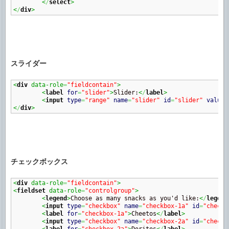
<
/
select
>
<
/
div
>
スライダー
<
div
 data-role
=
"fieldcontain"
>
<
label
for
=
"slider"
>
Slider:
<
/
label
>
<
input
type
=
"range"
name
=
"slider"
id
=
"slider"
value
=
<
/
div
>
チェックボックス
<
div
 data-role
=
"fieldcontain"
>
<
fieldset
 data-role
=
"controlgroup"
>
<
legend
>
Choose as many snacks as you'd like:
<
/
legend
<
input
type
=
"checkbox"
name
=
"checkbox-1a"
id
=
"checkb
<
label
for
=
"checkbox-1a"
>
Cheetos
<
/
label
>
<
input
type
=
"checkbox"
name
=
"checkbox-2a"
id
=
"checkb
<
label
for
=
"checkbox-2a"
>
Doritos
<
/
label
>