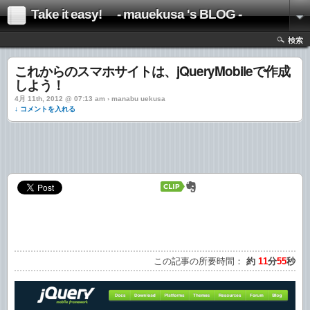
Take it easy! - mauekusa 's BLOG -
検索
これからのスマホサイトは、jQueryMobileで作成
しよう！
4月 11th, 2012 @ 07:13 am › manabu uekusa
↓ コメントを入れる
この記事の所要時間：
約
11
分
55
秒