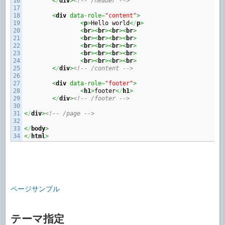
16

<
/
div
>
<!-- /header -->
17

18

<
div
 data-role
=
"content"
>
19

<
p
>
Hello world
<
/
p
>
20

<
br
><
br
><
br
><
br
>
21

<
br
><
br
><
br
><
br
>
22

<
br
><
br
><
br
><
br
>
23

<
br
><
br
><
br
><
br
>
24

<
br
><
br
><
br
><
br
>
25

<
/
div
>
<!-- /content -->
26

27

<
div
 data-role
=
"footer"
>
28

<
h1
>
footer
<
/
h1
>
29

<
/
div
>
<!-- /footer -->
30

31

<
/
div
>
<!-- /page -->
32

33

<
/
body
>
<
/
html
>
ページサンプル
テーマ指定