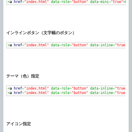
<
a
href
=
"index.html"
 data-role
=
"button"
 data-mini
=
"true"
>
Lin
インラインボタン（文字幅のボタン）
<
a
href
=
"index.html"
 data-role
=
"button"
 data-inline
=
"true"
>
B
テーマ（色）指定
<
a
href
=
"index.html"
 data-role
=
"button"
 data-inline
=
"true"
>
C
<
a
href
=
"index.html"
 data-role
=
"button"
 data-inline
=
"true"
 d
アイコン指定