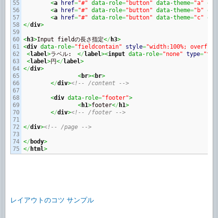
55

<
a
href
=
"#"
 data-role
=
"button"
 data-theme
=
"a"
 dat
56

<
a
href
=
"#"
 data-role
=
"button"
 data-theme
=
"b"
 dat
57

<
a
href
=
"#"
 data-role
=
"button"
 data-theme
=
"c"
 dat
58

<
/
div
>
59

60

<
h3
>
Input fieldの長さ指定
<
/
h3
>
61

<
div
 data-role
=
"fieldcontain"
style
=
"width:100%; overflow
62

<
label
>
ラベル:　
<
/
label
><
input
 data-role
=
"none"
type
=
"tex
63

<
label
>
円
<
/
label
>
64

<
/
div
>
65

<
br
><
br
>
66

<
/
div
>
<!-- /content -->
67

68

<
div
 data-role
=
"footer"
>
69

<
h1
>
footer
<
/
h1
>
70

<
/
div
>
<!-- /footer -->
71

72

<
/
div
>
<!-- /page -->
73

74

<
/
body
>
<
/
html
>
レイアウトのコツ サンプル