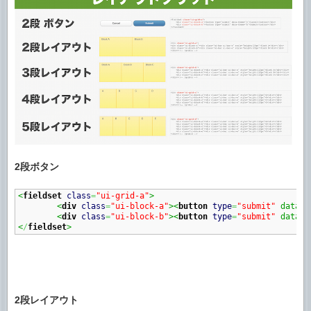
2段ボタン
<
fieldset
class
=
"ui-grid-a"
>
<
div
class
=
"ui-block-a"
><
button
type
=
"submit"
 data-t
<
div
class
=
"ui-block-b"
><
button
type
=
"submit"
 data-t
<
/
fieldset
>
2段レイアウト