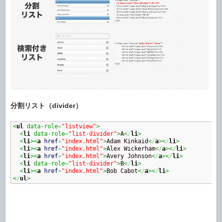
分割リスト（divider）
<
ul
 data-role
=
"listview"
>
<
li
 data-role
=
"list-divider"
>
A
<
/
li
>
<
li
><
a
href
=
"index.html"
>
Adam Kinkaid
<
/
a
><
/
li
>
<
li
><
a
href
=
"index.html"
>
Alex Wickerham
<
/
a
><
/
li
>
<
li
><
a
href
=
"index.html"
>
Avery Johnson
<
/
a
><
/
li
>
<
li
 data-role
=
"list-divider"
>
B
<
/
li
>
<
li
><
a
href
=
"index.html"
>
Bob Cabot
<
/
a
><
/
li
>
<
/
ul
>