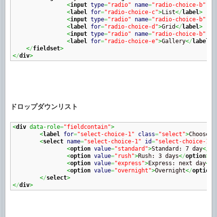
<
input
type
=
"radio"
name
=
"radio-choice-b"
id
<
label
for
=
"radio-choice-c"
>
List
<
/
label
>
<
input
type
=
"radio"
name
=
"radio-choice-b"
id
<
label
for
=
"radio-choice-d"
>
Grid
<
/
label
>
<
input
type
=
"radio"
name
=
"radio-choice-b"
id
<
label
for
=
"radio-choice-e"
>
Gallery
<
/
label
>
<
/
fieldset
>
<
/
div
>
ドロップダウンリスト
<
div
 data-role
=
"fieldcontain"
>
<
label
for
=
"select-choice-1"
class
=
"select"
>
Choose s
<
select
name
=
"select-choice-1"
id
=
"select-choice-1"
>
<
option
value
=
"standard"
>
Standard: 7 day
<
/
op
<
option
value
=
"rush"
>
Rush: 3 days
<
/
option
>
<
option
value
=
"express"
>
Express: next day
<
/
o
<
option
value
=
"overnight"
>
Overnight
<
/
option
>
<
/
select
>
<
/
div
>