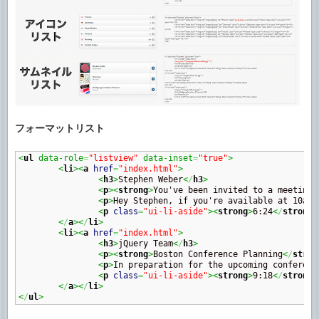
フォーマットリスト
<
ul
 data-role
=
"listview"
 data-inset
=
"true"
>
<
li
><
a
href
=
"index.html"
>
<
h3
>
Stephen Weber
<
/
h3
>
<
p
><
strong
>
You've been invited to a meeting 
<
p
>
Hey Stephen, if you're available at 10am 
<
p
class
=
"ui-li-aside"
><
strong
>
6:24
<
/
strong
>
<
/
a
><
/
li
>
<
li
><
a
href
=
"index.html"
>
<
h3
>
jQuery Team
<
/
h3
>
<
p
><
strong
>
Boston Conference Planning
<
/
stron
<
p
>
In preparation for the upcoming conferenc
<
p
class
=
"ui-li-aside"
><
strong
>
9:18
<
/
strong
>
<
/
a
><
/
li
>
<
/
ul
>