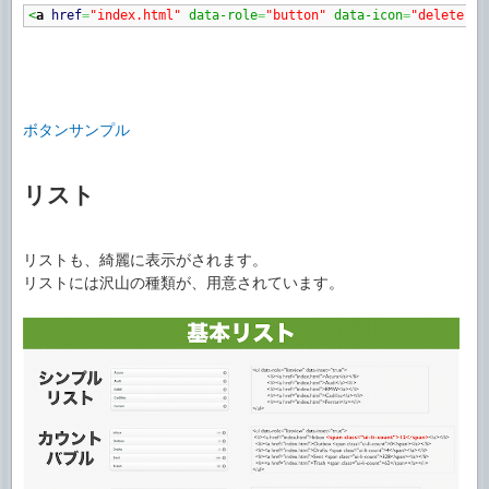
<
a
href
=
"index.html"
 data-role
=
"button"
 data-icon
=
"delete"
>
D
ボタンサンプル
リスト
リストも、綺麗に表示がされます。
リストには沢山の種類が、用意されています。