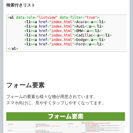
検索付きリスト
<
ul
 data-role
=
"listview"
 data-filter
=
"true"
>
<
li
><
a
href
=
"index.html"
>
Acura
<
/
a
><
/
li
>
<
li
><
a
href
=
"index.html"
>
Audi
<
/
a
><
/
li
>
<
li
><
a
href
=
"index.html"
>
BMW
<
/
a
><
/
li
>
<
li
><
a
href
=
"index.html"
>
Cadillac
<
/
a
><
/
li
>
<
li
><
a
href
=
"index.html"
>
Dodge
<
/
a
><
/
li
>
<
li
><
a
href
=
"index.html"
>
Ford
<
/
a
><
/
li
>
<
/
ul
>
フォーム要素
フォームの要素も様々な物が用意されています。
スマホ向けに、見やすくタップしやすくなってます。