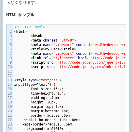
らなくなります。
HTMLサンプル
1

<!DOCTYPE html>
2

<
html
>
3

<
head
>
4

<
meta
charset
=
"utf-8"
>
5

<
meta
name
=
"viewport"
content
=
"width=device-width
6

<
title
>
My Page
<
/
title
>
7

<
meta
name
=
"viewport"
content
=
"width=device-width
8

<
link
rel
=
"stylesheet"
href
=
"http://code.jquery.c
9

<
script
src
=
"http://code.jquery.com/jquery-1.7.1.
10

<
script
src
=
"http://code.jquery.com/mobile/1.1.0-
11

12

13

<
style
type
=
"text/css"
>
14


input[type="text"] {

15

	font-size: 16px;

16

	line-height: 1.4;

17

	padding: .4em;

18

	height: 26px;

19

	margin-top: 1px;

20

	margin-bottom: 1px;

21

	border-radius: .6em;

22

    -webkit-border-radius: .6em;

23

    -moz-border-radius: .6em;

24

    background: #f0f0f0;
