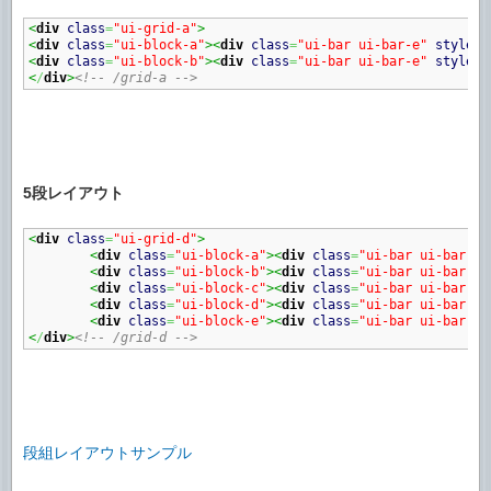
<
div
class
=
"ui-grid-a"
>
<
div
class
=
"ui-block-a"
><
div
class
=
"ui-bar ui-bar-e"
style
=
"
<
div
class
=
"ui-block-b"
><
div
class
=
"ui-bar ui-bar-e"
style
=
"
<
/
div
>
<!-- /grid-a -->
5段レイアウト
<
div
class
=
"ui-grid-d"
>
<
div
class
=
"ui-block-a"
><
div
class
=
"ui-bar ui-bar-e"
<
div
class
=
"ui-block-b"
><
div
class
=
"ui-bar ui-bar-e"
<
div
class
=
"ui-block-c"
><
div
class
=
"ui-bar ui-bar-e"
<
div
class
=
"ui-block-d"
><
div
class
=
"ui-bar ui-bar-e"
<
div
class
=
"ui-block-e"
><
div
class
=
"ui-bar ui-bar-e"
<
/
div
>
<!-- /grid-d -->
段組レイアウトサンプル