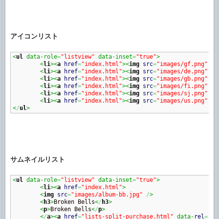
アイコンリスト
<
ul
 data-role
=
"listview"
 data-inset
=
"true"
>
<
li
><
a
href
=
"index.html"
><
img
src
=
"images/gf.png"
al
<
li
><
a
href
=
"index.html"
><
img
src
=
"images/de.png"
al
<
li
><
a
href
=
"index.html"
><
img
src
=
"images/gb.png"
al
<
li
><
a
href
=
"index.html"
><
img
src
=
"images/fi.png"
al
<
li
><
a
href
=
"index.html"
><
img
src
=
"images/sj.png"
al
<
li
><
a
href
=
"index.html"
><
img
src
=
"images/us.png"
al
<
/
ul
>
サムネイルリスト
<
ul
 data-role
=
"listview"
 data-inset
=
"true"
>
<
li
><
a
href
=
"index.html"
>
<
img
src
=
"images/album-bb.jpg"
/
>
<
h3
>
Broken Bells
<
/
h3
>
<
p
>
Broken Bells
<
/
p
>
<
/
a
><
a
href
=
"lists-split-purchase.html"
 data-
rel
=
"di