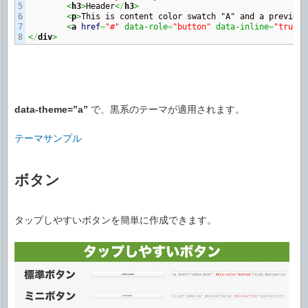
5

<
h3
>
Header
<
/
h3
>
6

<
p
>
This is content color swatch "A" and a preview 
7

<
a
href
=
"#"
 data-role
=
"button"
 data-inline
=
"true"
>
<
/
div
>
data-theme=”a”
で、黒系のテーマが適用されます。
テーマサンプル
ボタン
タップしやすいボタンを簡単に作成できます。