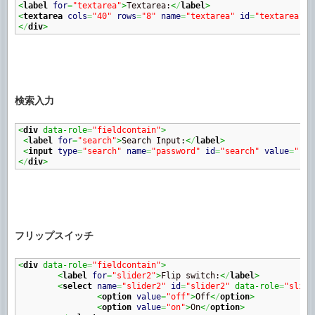
<
label
for
=
"textarea"
>
Textarea:
<
/
label
>
<
textarea
cols
=
"40"
rows
=
"8"
name
=
"textarea"
id
=
"textarea"
><
<
/
div
>
検索入力
<
div
 data-role
=
"fieldcontain"
>
<
label
for
=
"search"
>
Search Input:
<
/
label
>
<
input
type
=
"search"
name
=
"password"
id
=
"search"
value
=
""
<
/
div
>
フリップスイッチ
<
div
 data-role
=
"fieldcontain"
>
<
label
for
=
"slider2"
>
Flip switch:
<
/
label
>
<
select
name
=
"slider2"
id
=
"slider2"
 data-role
=
"slide
<
option
value
=
"off"
>
Off
<
/
option
>
<
option
value
=
"on"
>
On
<
/
option
>