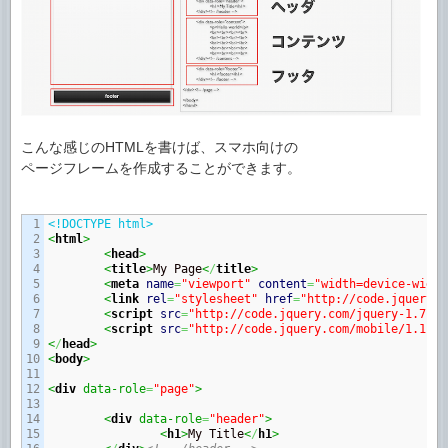
こんな感じのHTMLを書けば、スマホ向けの
ページフレームを作成することができます。
1

<!DOCTYPE html>
2

<
html
>
3

<
head
>
4

<
title
>
My Page
<
/
title
>
5

<
meta
name
=
"viewport"
content
=
"width=device-width
6

<
link
rel
=
"stylesheet"
href
=
"http://code.jquery.c
7

<
script
src
=
"http://code.jquery.com/jquery-1.7.1.
8

<
script
src
=
"http://code.jquery.com/mobile/1.1.0-
9

<
/
head
>
10

<
body
>
11

12

<
div
 data-role
=
"page"
>
13

14

<
div
 data-role
=
"header"
>
15

<
h1
>
My Title
<
/
h1
>