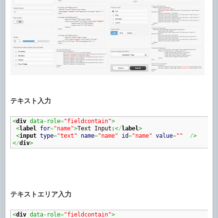
テキスト入力
<
div
 data-role
=
"fieldcontain"
>
<
label
for
=
"name"
>
Text Input:
<
/
label
>
<
input
type
=
"text"
name
=
"name"
id
=
"name"
value
=
""
/
>
<
/
div
>
テキストエリア入力
<
div
 data-role
=
"fieldcontain"
>