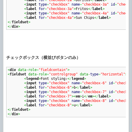
<
input
type
=
"checkbox"
name
=
"checkbox-3a"
id
=
"checkb
<
label
for
=
"checkbox-3a"
>
Fritos
<
/
label
>
<
input
type
=
"checkbox"
name
=
"checkbox-4a"
id
=
"checkb
<
label
for
=
"checkbox-4a"
>
Sun Chips
<
/
label
>
<
/
fieldset
>
<
/
div
>
チェックボックス（横並びボタンのみ）
<
div
 data-role
=
"fieldcontain"
>
<
fieldset
 data-role
=
"controlgroup"
 data-
type
=
"horizontal"
>
<
legend
>
Font styling:
<
/
legend
>
<
input
type
=
"checkbox"
name
=
"checkbox-6"
id
=
"checkbo
<
label
for
=
"checkbox-6"
>
b
<
/
label
>
<
input
type
=
"checkbox"
name
=
"checkbox-7"
id
=
"checkbo
<
label
for
=
"checkbox-7"
><
em
>
i
<
/
em
><
/
label
>
<
input
type
=
"checkbox"
name
=
"checkbox-8"
id
=
"checkbo
<
label
for
=
"checkbox-8"
>
u
<
/
label
>
<
/
fieldset
>
<
/
div
>