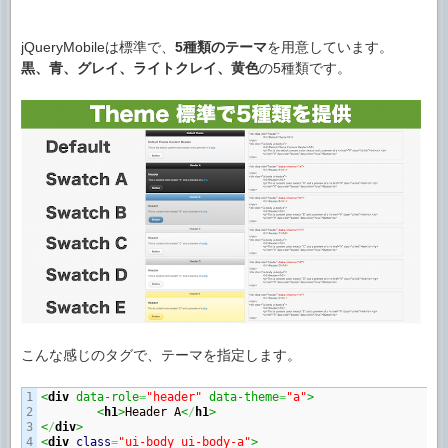
jQueryMobileは標準で、
5種類のテーマ
を用意しています。
黒、青、グレイ、ライトクレイ、黄色
の5種類です。
こんな感じのタグで、テーマを指定します。
1

<
div
 data-role
=
"header"
 data-theme
=
"a"
>
2

<
h1
>
Header A
<
/
h1
>
3

<
/
div
>
4

<
div
class
=
"ui-body ui-body-a"
>