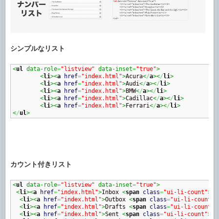
シンプルなリスト
<
ul
 data-role
=
"listview"
 data-inset
=
"true"
>
<
li
><
a
href
=
"index.html"
>
Acura
<
/
a
><
/
li
>
<
li
><
a
href
=
"index.html"
>
Audi
<
/
a
><
/
li
>
<
li
><
a
href
=
"index.html"
>
BMW
<
/
a
><
/
li
>
<
li
><
a
href
=
"index.html"
>
Cadillac
<
/
a
><
/
li
>
<
li
><
a
href
=
"index.html"
>
Ferrari
<
/
a
><
/
li
>
<
/
ul
>
カウント付きリスト
<
ul
 data-role
=
"listview"
 data-inset
=
"true"
>
<
li
><
a
href
=
"index.html"
>
Inbox 
<
span
class
=
"ui-li-count"
>
12
<
li
><
a
href
=
"index.html"
>
Outbox 
<
span
class
=
"ui-li-count"
>
<
li
><
a
href
=
"index.html"
>
Drafts 
<
span
class
=
"ui-li-count"
>
<
li
><
a
href
=
"index.html"
>
Sent 
<
span
class
=
"ui-li-count"
>
32