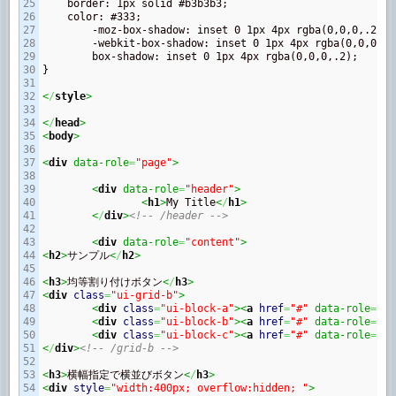
25

    border: 1px solid #b3b3b3;

26

    color: #333;

27

	-moz-box-shadow: inset 0 1px 4px rgba(0,0,0,.2);

28

	-webkit-box-shadow: inset 0 1px 4px rgba(0,0,0,.2);

29

	box-shadow: inset 0 1px 4px rgba(0,0,0,.2);

30

}

31

32

<
/
style
>
33

34

<
/
head
>
35

<
body
>
36

37

<
div
 data-role
=
"page"
>
38

39

<
div
 data-role
=
"header"
>
40

<
h1
>
My Title
<
/
h1
>
41

<
/
div
>
<!-- /header -->
42

43

<
div
 data-role
=
"content"
>
44

<
h2
>
サンプル
<
/
h2
>
45

46

<
h3
>
均等割り付けボタン
<
/
h3
>
47

<
div
class
=
"ui-grid-b"
>
48

<
div
class
=
"ui-block-a"
><
a
href
=
"#"
 data-role
=
"bu
49

<
div
class
=
"ui-block-b"
><
a
href
=
"#"
 data-role
=
"bu
50

<
div
class
=
"ui-block-c"
><
a
href
=
"#"
 data-role
=
"bu
51

<
/
div
>
<!-- /grid-b -->
52

53

<
h3
>
横幅指定で横並びボタン
<
/
h3
>
54

<
div
style
=
"width:400px; overflow:hidden; "
>