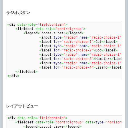
ラジオボタン
<
div
 data-role
=
"fieldcontain"
>
<
fieldset
 data-role
=
"controlgroup"
>
<
legend
>
Choose a pet:
<
/
legend
>
<
input
type
=
"radio"
name
=
"radio-choice-1"
id
<
label
for
=
"radio-choice-1"
>
Cat
<
/
label
>
<
input
type
=
"radio"
name
=
"radio-choice-1"
id
<
label
for
=
"radio-choice-2"
>
Dog
<
/
label
>
<
input
type
=
"radio"
name
=
"radio-choice-1"
id
<
label
for
=
"radio-choice-3"
>
Hamster
<
/
label
>
<
input
type
=
"radio"
name
=
"radio-choice-1"
id
<
label
for
=
"radio-choice-4"
>
Lizard
<
/
label
>
<
/
fieldset
>
<
/
div
>
レイアウトビュー
<
div
 data-role
=
"fieldcontain"
>
<
fieldset
 data-role
=
"controlgroup"
 data-
type
=
"horizontal
<
legend
>
Layout view:
<
/
legend
>