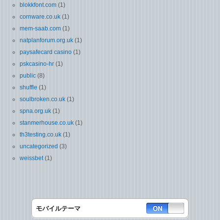
blokkfont.com
(1)
cornware.co.uk
(1)
mem-saab.com
(1)
natplanforum.org.uk
(1)
paysafecard casino
(1)
pskcasino-hr
(1)
public
(8)
shuffle
(1)
soulbroken.co.uk
(1)
spna.org.uk
(1)
stanmerhouse.co.uk
(1)
th3testing.co.uk
(1)
uncategorized
(3)
weissbet
(1)
モバイルテーマ