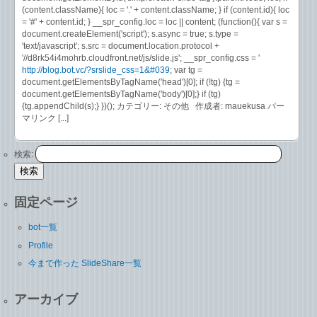
(content.className){ loc = '.' + content.className; } if (content.id){ loc
= '#' + content.id; } __spr_config.loc = loc || content; (function(){ var s =
document.createElement('script'); s.async = true; s.type =
'text/javascript'; s.src = document.location.protocol +
'//d8rk54i4mohrb.cloudfront.net/js/slide.js'; __spr_config.css = '
http://blog.bot.vc/?srslide_css=1&#039
; var tg =
document.getElementsByTagName('head')[0]; if (!tg) {tg =
document.getElementsByTagName('body')[0];} if (tg)
{tg.appendChild(s);} })(); カテゴリー: その他 作成者: mauekusa パー
マリンク [...]
検索:
固定ページ
bot一覧
Profile
今まで作った SlideShare一覧
アーカイブ