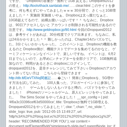
ですが、 「Dropboxの容量が『無料で 1GB 貰える』Dropquest2012
の答え」
http://tools4hack.santalab.me/
……clear.html このサイトを参
考に、何も考えずにやってみましたｗｗｗ 30分弱で、さくっと1GB増
えました＾＾ 実施前 実施後 いやぁ、Dropboxは太っ腹だなぁと。
10GB超えてるので、結構お腹いっぱいです＾＾ ちなみに、Dropbox
は、90日アクセスしないと アカウントが削除される可能性があるので
注意です。
http://www.getdropbox.jp/90.html
今回のDropquest2012
は、参考サイトがあれば、30分程度でクリア出来ます。 ちなみに、私
は24分かかりました＾＾ 難しかったのは、Chapter14のパズルでし
た。3分ぐらいかかっちゃった。 このイベントは、Dropboxの機能を教
えるのと Dropbox側が、機能テストでデータを集めてるのかなと。 ゲ
ーミフィケーションなイベントで、楽しいですね。 イベントは、6月2
日までらしいので、お早めに♪ チャプターを全部クリアで、1GB無料追
加なので、時間があるときに dropboxにログインして、
dropquest2012を、是非チャレンジしてみて下さい♪ Dropboxのアカウ
ント持ってない方は こちらから登録できます →
http://db.tt/EieVTXNq関連記
……�ごい！ 簡単にDropboxを、5G増や
す方法を試してみた。 100人集った、ブロガーイベントに参加して
きました！ ゲームをしない人もハマると噂の、パズドラをやってみ
ました！ iPhoneのソーシャルゲーム、原人ビレッジをやってみまし
た。 The Sims Social をやってみました！ __spr_config = { pid:
'4f0a3c33396cef63d50000ce', title: 'Dropboxが無料で1GB増える、
Dropquest2012をやってみました！', ckw: '', chan: '', no_slide: '',
slide_logo: true, pub: '2012-05-15 13:49:27', url:
'http%3A%2F%2Fblog.bot.vc%2F2012%2F05%2Fdropbox1g%2F',
header: 'RECOMMENDED FOR YOU' }; var content =
document.getElementById('simplereach-slide-tag').parentNode, loc; if