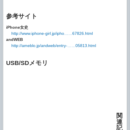
参考サイト
iPhone女史
http://www.iphone-girl.jp/ipho……67826.html
andWEB
http://ameblo.jp/andweb/entry-……05813.html
USB/SDメモリ
関
連
記