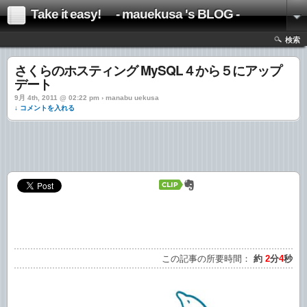
Take it easy! - mauekusa 's BLOG -
検索
さくらのホスティング MySQL４から５にアップ
デート
9月 4th, 2011 @ 02:22 pm › manabu uekusa
↓ コメントを入れる
この記事の所要時間：
約
2
分
4
秒