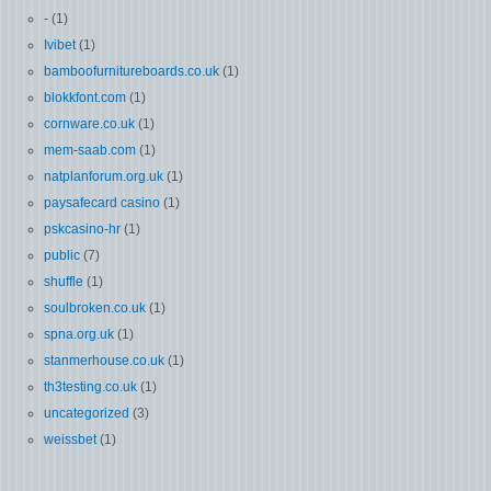
-
(1)
Ivibet
(1)
bamboofurnitureboards.co.uk
(1)
blokkfont.com
(1)
cornware.co.uk
(1)
mem-saab.com
(1)
natplanforum.org.uk
(1)
paysafecard casino
(1)
pskcasino-hr
(1)
public
(7)
shuffle
(1)
soulbroken.co.uk
(1)
spna.org.uk
(1)
stanmerhouse.co.uk
(1)
th3testing.co.uk
(1)
uncategorized
(3)
weissbet
(1)