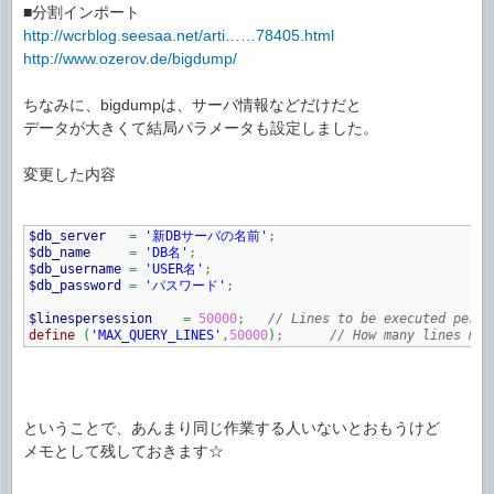
■分割インポート
http://wcrblog.seesaa.net/arti……78405.html
http://www.ozerov.de/bigdump/
ちなみに、bigdumpは、サーバ情報などだけだと
データが大きくて結局パラメータも設定しました。
変更した内容
$db_server
=
'新DBサーバの名前'
;
$db_name
=
'DB名'
;
$db_username
=
'USER名'
;
$db_password
=
'パスワード'
;
$linespersession
=
50000
;
// Lines to be executed per o
define
(
'MAX_QUERY_LINES'
,
50000
)
;
// How many lines may
ということで、あんまり同じ作業する人いないとおもうけど
メモとして残しておきます☆