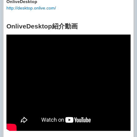
OnliveDesktop
http://desktop.onlive.com/
OnliveDesktop紹介動画