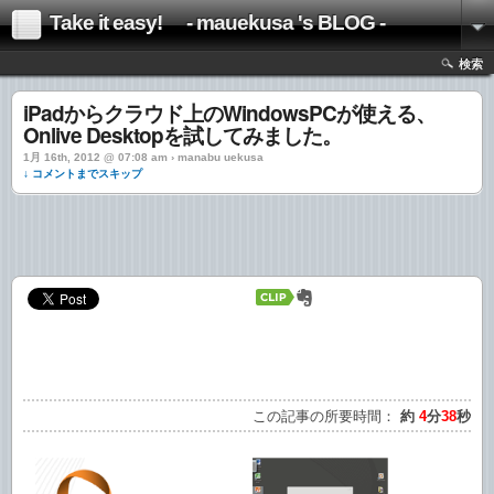
Take it easy! - mauekusa 's BLOG -
検索
iPadからクラウド上のWindowsPCが使える、
Onlive Desktopを試してみました。
1月 16th, 2012 @ 07:08 am › manabu uekusa
↓ コメントまでスキップ
この記事の所要時間：
約
4
分
38
秒