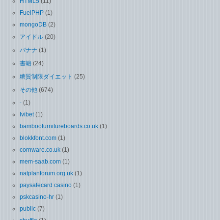
HTML5
(11)
FuelPHP
(1)
mongoDB
(2)
アイドル
(20)
バナナ
(1)
書籍
(24)
糖質制限ダイエット
(25)
その他
(674)
-
(1)
Ivibet
(1)
bamboofurnitureboards.co.uk
(1)
blokkfont.com
(1)
cornware.co.uk
(1)
mem-saab.com
(1)
natplanforum.org.uk
(1)
paysafecard casino
(1)
pskcasino-hr
(1)
public
(7)