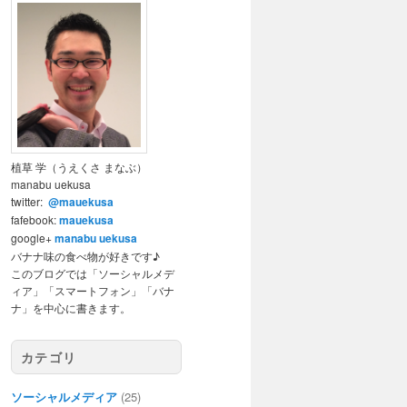
植草 学（うえくさ まなぶ）
manabu uekusa
twitter:
@mauekusa
fafebook:
mauekusa
google+
manabu uekusa
バナナ味の食べ物が好きです♪
このブログでは「ソーシャルメデ
ィア」「スマートフォン」「バナ
ナ」を中心に書きます。
カテゴリ
ソーシャルメディア
(25)