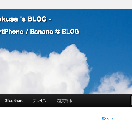
 Banana な BLOG
! – mauekusa 's BLOG -
SlideShare
プレゼン
糖質制限
次へ
→