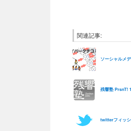
関連記事:
ソーシャルメデ
残響塾 PrsnT
twitterフィ