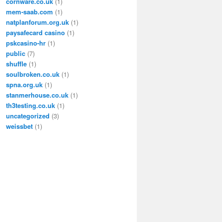
cornware.co.uk
(1)
mem-saab.com
(1)
natplanforum.org.uk
(1)
paysafecard casino
(1)
pskcasino-hr
(1)
public
(7)
shuffle
(1)
soulbroken.co.uk
(1)
spna.org.uk
(1)
stanmerhouse.co.uk
(1)
th3testing.co.uk
(1)
uncategorized
(3)
weissbet
(1)