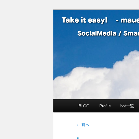
SocialMedia / SmartPhone /
Take it easy
メインメニュー
BLOG
Profile
bot一覧
メインコンテンツへ移動
サブコンテンツへ移動
投稿ナビゲーション
←
前へ