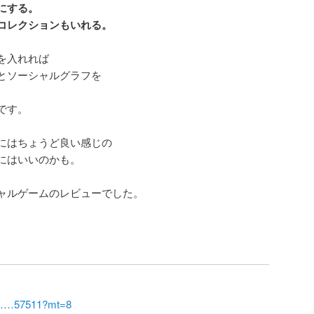
にする。
コレクションもいれる。
を入れれば
とソーシャルグラフを
です。
にはちょうど良い感じの
にはいいのかも。
ャルゲームのレビューでした。
app……57511?mt=8