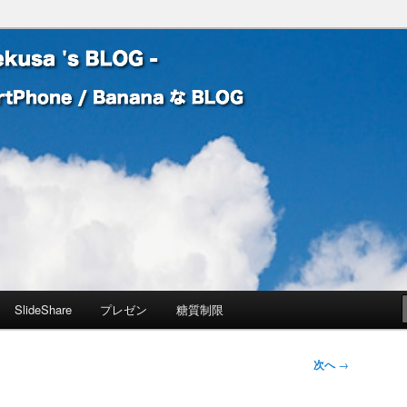
 Banana な BLOG
! – mauekusa 's BLOG -
SlideShare
プレゼン
糖質制限
次へ
→