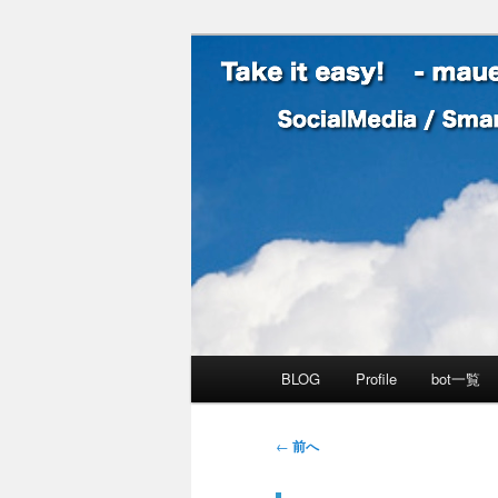
SocialMedia / SmartPhone /
Take it easy
メインメニュー
BLOG
Profile
bot一覧
メインコンテンツへ移動
サブコンテンツへ移動
投稿ナビゲーション
←
前へ