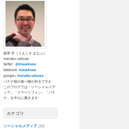
植草 学（うえくさ まなぶ）
manabu uekusa
twitter:
@mauekusa
fafebook:
mauekusa
google+
manabu uekusa
バナナ味の食べ物が好きです♪
このブログでは「ソーシャルメデ
ィア」「スマートフォン」「バナ
ナ」を中心に書きます。
カテゴリ
ソーシャルメディア
(25)