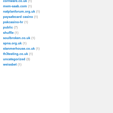
cornware.co.uk
(1)
mem-saab.com
(1)
natplanforum.org.uk
(1)
paysafecard casino
(1)
pskcasino-hr
(1)
public
(7)
shuffle
(1)
soulbroken.co.uk
(1)
spna.org.uk
(1)
stanmerhouse.co.uk
(1)
th3testing.co.uk
(1)
uncategorized
(3)
weissbet
(1)