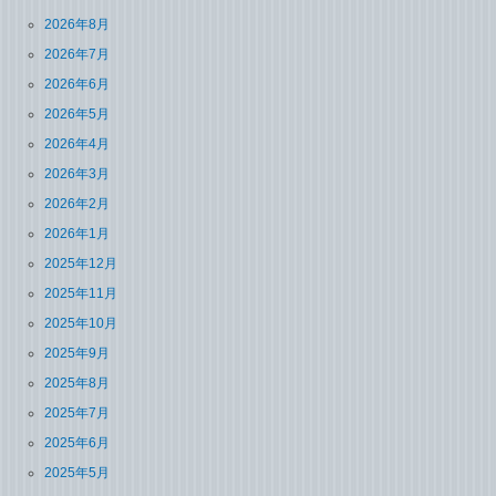
2026年8月
2026年7月
2026年6月
2026年5月
2026年4月
2026年3月
2026年2月
2026年1月
2025年12月
2025年11月
2025年10月
2025年9月
2025年8月
2025年7月
2025年6月
2025年5月