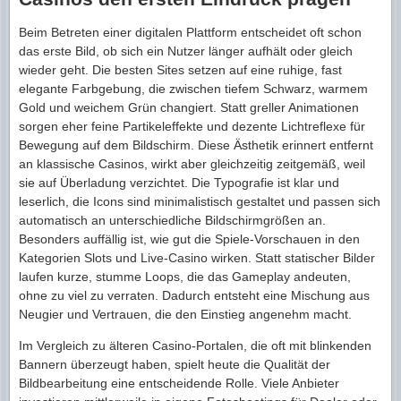
Beim Betreten einer digitalen Plattform entscheidet oft schon
das erste Bild, ob sich ein Nutzer länger aufhält oder gleich
wieder geht. Die besten Sites setzen auf eine ruhige, fast
elegante Farbgebung, die zwischen tiefem Schwarz, warmem
Gold und weichem Grün changiert. Statt greller Animationen
sorgen eher feine Partikeleffekte und dezente Lichtreflexe für
Bewegung auf dem Bildschirm. Diese Ästhetik erinnert entfernt
an klassische Casinos, wirkt aber gleichzeitig zeitgemäß, weil
sie auf Überladung verzichtet. Die Typografie ist klar und
leserlich, die Icons sind minimalistisch gestaltet und passen sich
automatisch an unterschiedliche Bildschirmgrößen an.
Besonders auffällig ist, wie gut die Spiele-Vorschauen in den
Kategorien Slots und Live-Casino wirken. Statt statischer Bilder
laufen kurze, stumme Loops, die das Gameplay andeuten,
ohne zu viel zu verraten. Dadurch entsteht eine Mischung aus
Neugier und Vertrauen, die den Einstieg angenehm macht.
Im Vergleich zu älteren Casino-Portalen, die oft mit blinkenden
Bannern überzeugt haben, spielt heute die Qualität der
Bildbearbeitung eine entscheidende Rolle. Viele Anbieter