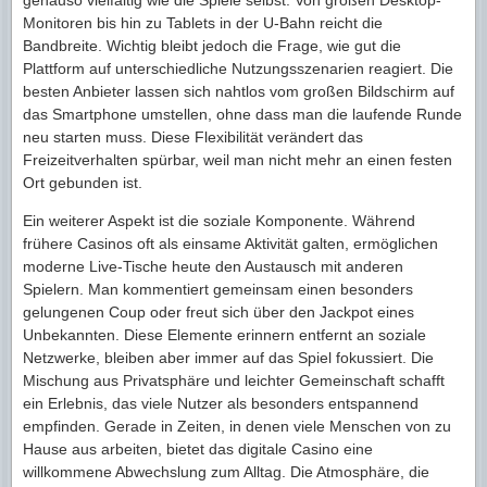
genauso vielfältig wie die Spiele selbst. Von großen Desktop-
Monitoren bis hin zu Tablets in der U-Bahn reicht die
Bandbreite. Wichtig bleibt jedoch die Frage, wie gut die
Plattform auf unterschiedliche Nutzungsszenarien reagiert. Die
besten Anbieter lassen sich nahtlos vom großen Bildschirm auf
das Smartphone umstellen, ohne dass man die laufende Runde
neu starten muss. Diese Flexibilität verändert das
Freizeitverhalten spürbar, weil man nicht mehr an einen festen
Ort gebunden ist.
Ein weiterer Aspekt ist die soziale Komponente. Während
frühere Casinos oft als einsame Aktivität galten, ermöglichen
moderne Live-Tische heute den Austausch mit anderen
Spielern. Man kommentiert gemeinsam einen besonders
gelungenen Coup oder freut sich über den Jackpot eines
Unbekannten. Diese Elemente erinnern entfernt an soziale
Netzwerke, bleiben aber immer auf das Spiel fokussiert. Die
Mischung aus Privatsphäre und leichter Gemeinschaft schafft
ein Erlebnis, das viele Nutzer als besonders entspannend
empfinden. Gerade in Zeiten, in denen viele Menschen von zu
Hause aus arbeiten, bietet das digitale Casino eine
willkommene Abwechslung zum Alltag. Die Atmosphäre, die