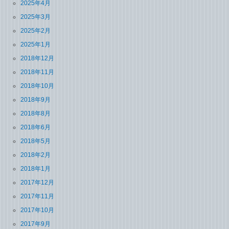
2025年4月
2025年3月
2025年2月
2025年1月
2018年12月
2018年11月
2018年10月
2018年9月
2018年8月
2018年6月
2018年5月
2018年2月
2018年1月
2017年12月
2017年11月
2017年10月
2017年9月