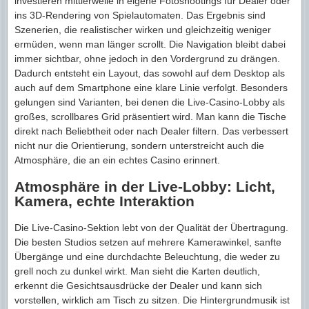
investieren mittlerweile in eigene Fotoshootings für Dealer oder
ins 3D-Rendering von Spielautomaten. Das Ergebnis sind
Szenerien, die realistischer wirken und gleichzeitig weniger
ermüden, wenn man länger scrollt. Die Navigation bleibt dabei
immer sichtbar, ohne jedoch in den Vordergrund zu drängen.
Dadurch entsteht ein Layout, das sowohl auf dem Desktop als
auch auf dem Smartphone eine klare Linie verfolgt. Besonders
gelungen sind Varianten, bei denen die Live-Casino-Lobby als
großes, scrollbares Grid präsentiert wird. Man kann die Tische
direkt nach Beliebtheit oder nach Dealer filtern. Das verbessert
nicht nur die Orientierung, sondern unterstreicht auch die
Atmosphäre, die an ein echtes Casino erinnert.
Atmosphäre in der Live-Lobby: Licht,
Kamera, echte Interaktion
Die Live-Casino-Sektion lebt von der Qualität der Übertragung.
Die besten Studios setzen auf mehrere Kamerawinkel, sanfte
Übergänge und eine durchdachte Beleuchtung, die weder zu
grell noch zu dunkel wirkt. Man sieht die Karten deutlich,
erkennt die Gesichtsausdrücke der Dealer und kann sich
vorstellen, wirklich am Tisch zu sitzen. Die Hintergrundmusik ist