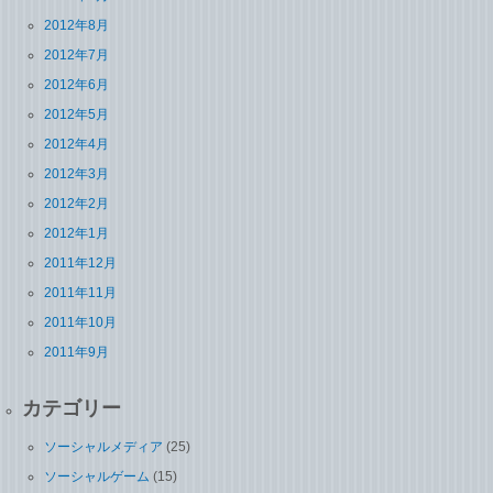
2012年8月
2012年7月
2012年6月
2012年5月
2012年4月
2012年3月
2012年2月
2012年1月
2011年12月
2011年11月
2011年10月
2011年9月
カテゴリー
ソーシャルメディア
(25)
ソーシャルゲーム
(15)