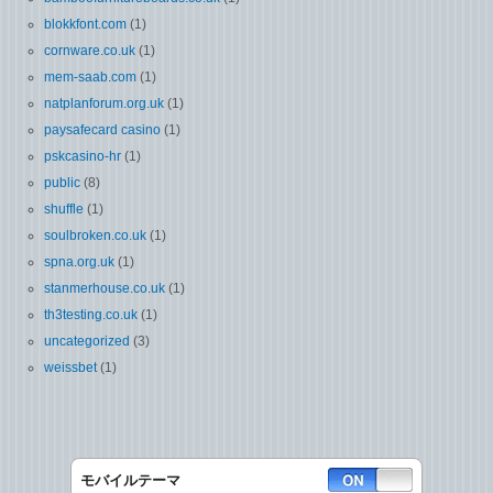
blokkfont.com
(1)
cornware.co.uk
(1)
mem-saab.com
(1)
natplanforum.org.uk
(1)
paysafecard casino
(1)
pskcasino-hr
(1)
public
(8)
shuffle
(1)
soulbroken.co.uk
(1)
spna.org.uk
(1)
stanmerhouse.co.uk
(1)
th3testing.co.uk
(1)
uncategorized
(3)
weissbet
(1)
モバイルテーマ